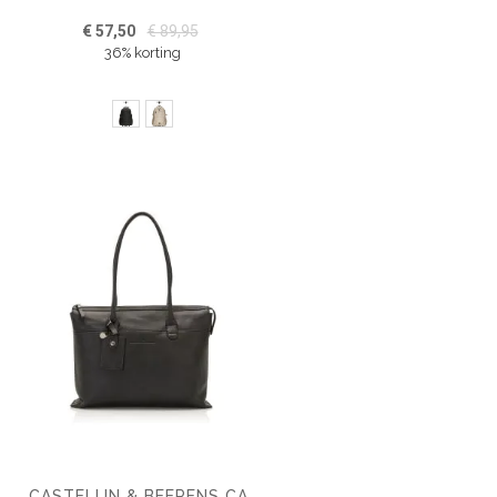
€ 57,50
€ 89,95
36% korting
CASTELIJN & BEERENS CARISMA LAPTOP SCHOUDERTAS 15.6" + TABLET