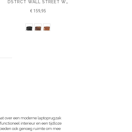
DSTRCT WALL STREET WORKINGBAG 15,6"
€ 159,95
gina
rder
 gaat over een moderne laptoprugzak
unctioneel interieur en een tijdloze
ar bieden ook genoeg ruimte om mee