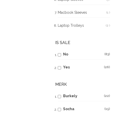
Macbook Sleeves
1
Pr
Laptop Trolleys
2
Pr
IS SALE
No
63
Yes
26
MERK
Burkely
22
Socha
15