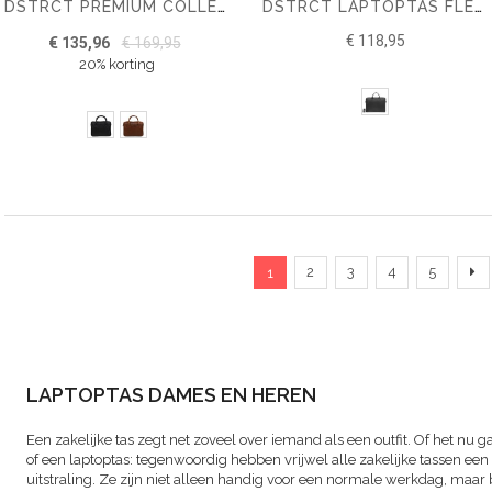
DSTRCT PREMIUM COLLECTION LAPTOPBAG 14"
DSTRCT LAPTOPTAS FLETCHER STREET 17"
€ 118,95
€ 135,96
€ 169,95
20% korting
Pagina
U lees momenteel pagina
Pagina
Pagina
Pagina
Pagina
Pa
Ve
2
3
4
5
1
LAPTOPTAS DAMES EN HEREN
Een zakelijke tas zegt net zoveel over iemand als een outfit. Of het nu
of een laptoptas: tegenwoordig hebben vrijwel alle zakelijke tassen een f
uitstraling. Ze zijn niet alleen handig voor een normale werkdag, ma