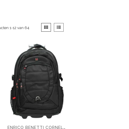
Tonen
Foto-
Lijst
ucten
1
-
12
van
64
als
tabel
ENRICO BENETTI CORNELL TROLLEY RUGZAK