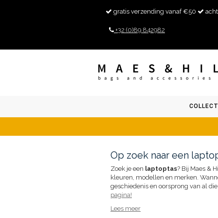
gratis verzending vanaf €50
acht
+32 (0)89 842982
COLLECT
Op zoek naar een laptop
Zoek je een
laptoptas
? Bij Maes & H
kleuren, modellen en merken. Wanneer
geschiedenis en oorsprong van al die
pagina!
Lees meer