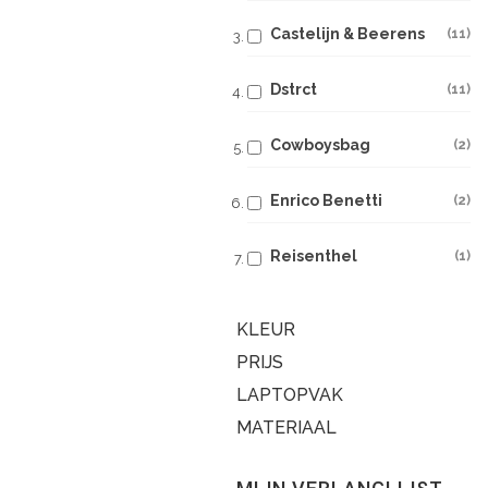
Castelijn & Beerens
11
Dstrct
11
Cowboysbag
2
Enrico Benetti
2
Reisenthel
1
KLEUR
PRIJS
LAPTOPVAK
MATERIAAL