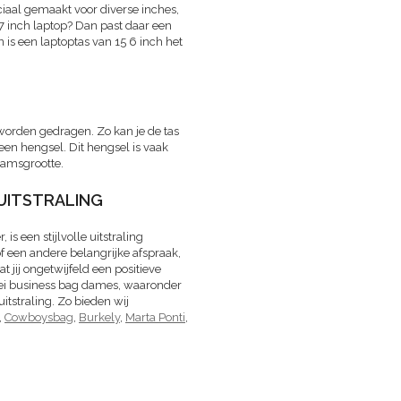
ciaal gemaakt voor diverse inches,
 17 inch laptop? Dan past daar een
n is een laptoptas van 15 6 inch het
worden gedragen. Zo kan je de tas
en hengsel. Dit hengsel is vaak
aamsgrootte.
UITSTRALING
s een stijlvolle uitstraling
of een andere belangrijke afspraak,
t jij ongetwijfeld een positieve
rlei business bag dames, waaronder
tstraling. Zo bieden wij
,
Cowboysbag
,
Burkely
,
Marta Ponti
,