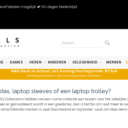
eraf betalen mogelijk
60 dagen bedenktijd
IE
DAMES
HEREN
KINDEREN
GELEGENHEID
MERKEN
M&H Back to School: 20% korting! Kortingscode: BTS26
*Korting geldt alleen voor niet afgeprijsde artikelen.
tas, laptop sleeves of een laptop trolley?
ills Collections hebben we een ruime collectie aan tassen voor het zakelijke
 er geïnvesteerd wordt in een goede tas, dan is het fijn om wat meer te we
 verschillende merken is vaak fascinerend en bijzonder. Leuk om daar eens 