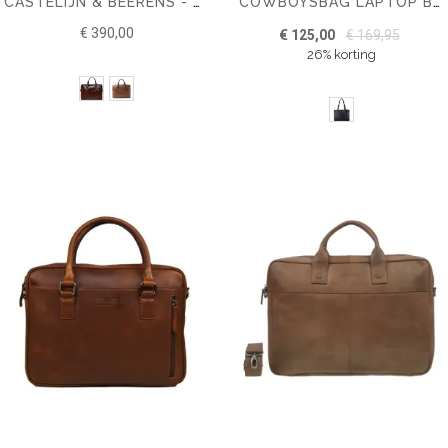
CASTELIJN & BEERENS - RIEN LAPTOPTAS 15,6 + TABLET RFID
COWBOYSBAG LAPTOP BAG ELSTON 13 INCH
€ 390,00
€ 125,00
€ 169,95
26% korting