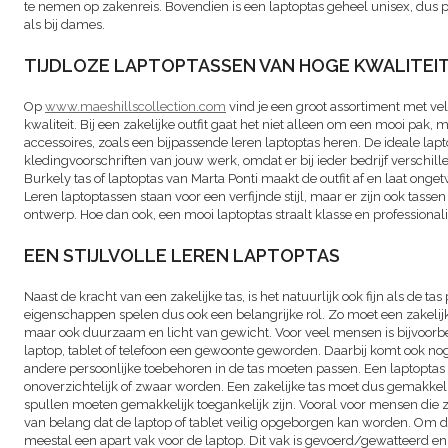
te nemen op zakenreis. Bovendien is een laptoptas geheel unisex, dus pa
als bij dames.
TIJDLOZE LAPTOPTASSEN VAN HOGE KWALITEI
Op
www.maeshillscollection.com
vind je een groot assortiment met vel
kwaliteit. Bij een zakelijke outfit gaat het niet alleen om een mooi pak
accessoires, zoals een bijpassende leren laptoptas heren. De ideale lap
kledingvoorschriften van jouw werk, omdat er bij ieder bedrijf verschil
Burkely tas of laptoptas van Marta Ponti maakt de outfit af en laat onge
Leren laptoptassen staan voor een verfijnde stijl, maar er zijn ook tas
ontwerp. Hoe dan ook, een mooi laptoptas straalt klasse en professionalite
EEN STIJLVOLLE LEREN LAPTOPTAS
Naast de kracht van een zakelijke tas, is het natuurlijk ook fijn als de tas
eigenschappen spelen dus ook een belangrijke rol. Zo moet een zakelijke 
maar ook duurzaam en licht van gewicht. Voor veel mensen is bijvoo
laptop, tablet of telefoon een gewoonte geworden. Daarbij komt ook no
andere persoonlijke toebehoren in de tas moeten passen. Een laptopta
onoverzichtelijk of zwaar worden. Een zakelijke tas moet dus gemakkelij
spullen moeten gemakkelijk toegankelijk zijn. Vooral voor mensen die zo
van belang dat de laptop of tablet veilig opgeborgen kan worden. Om 
meestal een apart vak voor de laptop. Dit vak is gevoerd/gewatteerd 