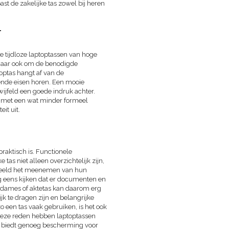
st de zakelijke tas zowel bij heren
T
e tijdloze laptoptassen van hoge
, maar ook om de benodigde
toptas hangt af van de
lende eisen horen. Een mooie
twijfeld een goede indruk achter.
sen met een wat minder formeel
it uit.
 praktisch is. Functionele
tas niet alleen overzichtelijk zijn,
rbeeld het meenemen van hun
g eens kijken dat er documenten en
s dames of aktetas kan daarom erg
k te dragen zijn en belangrijke
 een tas vaak gebruiken, is het ook
deze reden hebben laptoptassen
en biedt genoeg bescherming voor