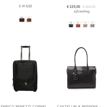
€ 414,00
€ 229,00
€ 269,00
15% korting
oduct
oducten
ENRICO BENETTI CORNELL 40L LAPTOP TROLLEY 17''
CASTELIJN & BEERENS - GAUCHO ELLEN SCHOUDERTAS 15,6 RFID