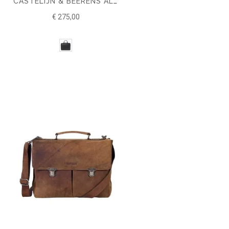
CASTELIJN & BEERENS ALPHA LAPTOPTAS 15.6'' RFID
€ 275,00