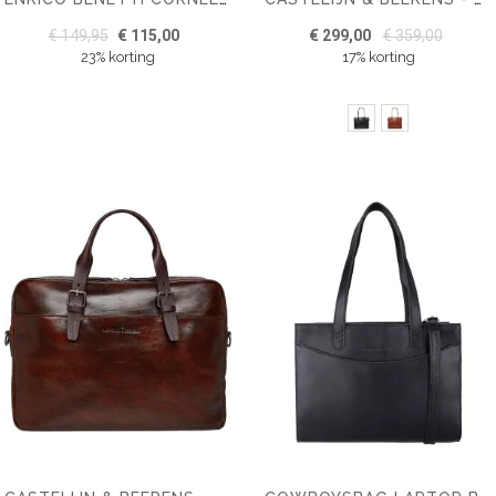
€ 149,95
€ 115,00
€ 299,00
€ 359,00
23% korting
17% korting