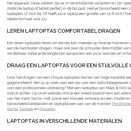
het apparaat. Deze vakken zijn er in verschillende varianten en zijn spe
zodat de laptop of tablet perfect in de tas past. Heb je bijvoorbeeld een
laptoptas 17 inch bij. Of heeft jouw laptop een grootte van 15 6 inch? Da
ideale formaat voor jou.
LEREN LAPTOPTAS COMFORTABEL DRAGEN
Een leren laptoptas heren en dames kan meestal op diverse manieren 
aan de handvaten dragen, maar ook over de schouder doormiddel van e
verstelbaar zodat je de lengte kan aanpassen aan jouw wensen en lich
DRAAG EEN LAPTOPTAS VOOR EEN STIJLVOLLE 
Door het dragen van een chique laptoptas dames van hoge kwaliteit leer, i
gegarandeerd. Ben jij op zoek naar een tas voor een sollicitatiegesprek 
voor een professionele uitstraling? Met een laptoptas van Maes & Hills laa
indruk achter. Op onze website vind je een breed assortiment aan alle
van het merk Socha, met zowel een klassiek ontwerp als een moderne ui
bijvoorbeeld aktetassen en laptoptassen aan van de merken
The Bridge
Socha
,
Eastpak
en
Piquadro
.
LAPTOPTAS IN VERSCHILLENDE MATERIALEN