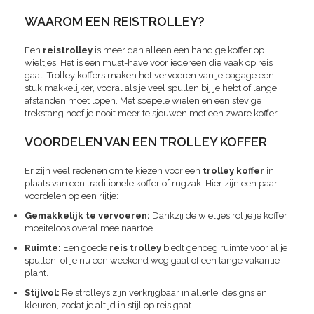
WAAROM EEN REISTROLLEY?
Een
reistrolley
is meer dan alleen een handige koffer op
wieltjes. Het is een must-have voor iedereen die vaak op reis
gaat. Trolley koffers maken het vervoeren van je bagage een
stuk makkelijker, vooral als je veel spullen bij je hebt of lange
afstanden moet lopen. Met soepele wielen en een stevige
trekstang hoef je nooit meer te sjouwen met een zware koffer.
VOORDELEN VAN EEN TROLLEY KOFFER
Er zijn veel redenen om te kiezen voor een
trolley koffer
in
plaats van een traditionele koffer of rugzak. Hier zijn een paar
voordelen op een rijtje:
Gemakkelijk te vervoeren:
Dankzij de wieltjes rol je je koffer
moeiteloos overal mee naartoe.
Ruimte:
Een goede
reis trolley
biedt genoeg ruimte voor al je
spullen, of je nu een weekend weg gaat of een lange vakantie
plant.
Stijlvol:
Reistrolleys zijn verkrijgbaar in allerlei designs en
kleuren, zodat je altijd in stijl op reis gaat.