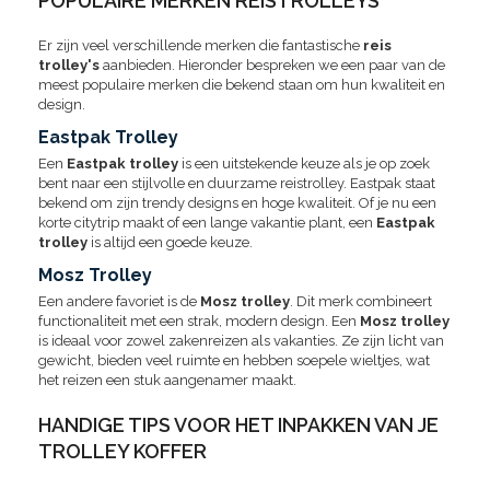
POPULAIRE MERKEN REISTROLLEYS
Er zijn veel verschillende merken die fantastische
reis
trolley's
aanbieden. Hieronder bespreken we een paar van de
meest populaire merken die bekend staan om hun kwaliteit en
design.
Eastpak Trolley
Een
Eastpak trolley
is een uitstekende keuze als je op zoek
bent naar een stijlvolle en duurzame reistrolley. Eastpak staat
bekend om zijn trendy designs en hoge kwaliteit. Of je nu een
korte citytrip maakt of een lange vakantie plant, een
Eastpak
trolley
is altijd een goede keuze.
Mosz Trolley
Een andere favoriet is de
Mosz trolley
. Dit merk combineert
functionaliteit met een strak, modern design. Een
Mosz trolley
is ideaal voor zowel zakenreizen als vakanties. Ze zijn licht van
gewicht, bieden veel ruimte en hebben soepele wieltjes, wat
het reizen een stuk aangenamer maakt.
HANDIGE TIPS VOOR HET INPAKKEN VAN JE
TROLLEY KOFFER