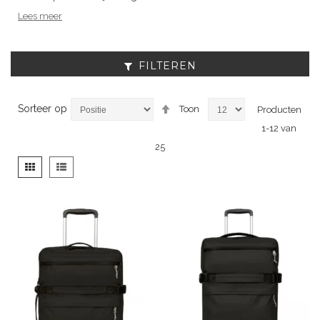
Lees meer
FILTEREN
Van
Sorteer op
Toon
Producten
hoog
1
-
12
van
naar
laag
25
sorteren
Tonen
Foto-
Lijst
als
tabel