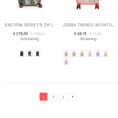
EASTPAK RESIST'R ZIP L
ZEBRA TRENDS AVONTURIER KINDERKOFFER MEISJES
€ 278,00
€ 348,00
€ 68,75
€ 75,00
20% korting
8% korting
Pagina
U lees momenteel pagina
Pagina
Pagina
Pagina
Verder
2
3
1