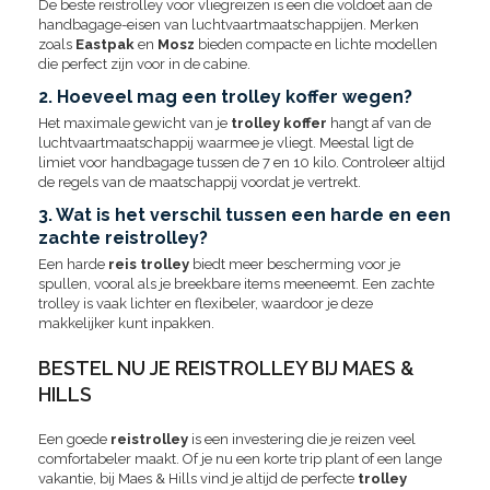
De beste reistrolley voor vliegreizen is een die voldoet aan de
handbagage-eisen van luchtvaartmaatschappijen. Merken
zoals
Eastpak
en
Mosz
bieden compacte en lichte modellen
die perfect zijn voor in de cabine.
2. Hoeveel mag een trolley koffer wegen?
Het maximale gewicht van je
trolley koffer
hangt af van de
luchtvaartmaatschappij waarmee je vliegt. Meestal ligt de
limiet voor handbagage tussen de 7 en 10 kilo. Controleer altijd
de regels van de maatschappij voordat je vertrekt.
3. Wat is het verschil tussen een harde en een
zachte reistrolley?
Een harde
reis trolley
biedt meer bescherming voor je
spullen, vooral als je breekbare items meeneemt. Een zachte
trolley is vaak lichter en flexibeler, waardoor je deze
makkelijker kunt inpakken.
BESTEL NU JE REISTROLLEY BIJ MAES &
HILLS
Een goede
reistrolley
is een investering die je reizen veel
comfortabeler maakt. Of je nu een korte trip plant of een lange
vakantie, bij Maes & Hills vind je altijd de perfecte
trolley