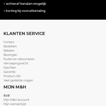
√ achteraf betalen mogelijk
√ korting bij vooruitbetaling
KLANTEN SERVICE
Contact
Bestellen
Betalen
Bezorgen
Ruilen en retourneren
Herroepingsrecht
Klachten
Garantie
Product info
Veel gestelde vragen
MIJN M&H
B2B
Mijn M&H account
Mijn wensenlijst