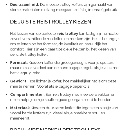
Duurzaamheid:
De meeste trolley koffers zijn gemaakt van
sterke materialen die lang meegaan, zelfs bij intensief gebruik.
DE JUISTE REISTROLLEY KIEZEN
Het kiezen van de perfecte
reis trolley
kan lastig zijn, omdat er
zoveel verschillende modellen en merken zijn. Het is belangrijk
om te letten op het formaat, de kwaliteit en natuurlijk het
comfort. Hier zijn een paar tips die je helpen bij het kiezen van
de juiste trolley koffer:
Formaat:
Kies een koffer die groot genoeg is voor je spullen,
maar die ook voldoet aan de handbagage regels als je vaak met
het vliegtuig reist.
Gewicht:
Hoe lichter je koffer, hoe makkelijker het is om deze
mee te nemen. Vooral als je bagage beperkt is.
Compartimenten:
Een reis trolley met meerdere vakken en
ritsen helpt je om je spullen goed georganiseerd te houden.
Materiaal:
Kies een duurzame koffer die tegen een stootje kan.
Vooral harde koffers zijn ideaal als je breekbare spullen
meeneemt.