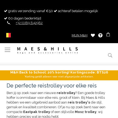
gratis verzending vanaf €50
achteraf betalen mogelijk
60 dagen bedenktijd
+32 (0)89 842982
MIJN M&H
Toggle
Nav
M&H Back to School: 20% korting! Kortingscode: BTS26
*Korting geldt alleen voor niet afgeprijsde artikelen.
De perfecte reistrolley voor elke reis
Ben jij op zoek naar een nieuwe
reistrolley
? Een goede trolley
koffer is onmisbaar voor elke reis, groot of klein. Bij Maes & Hills
hebben we een uitgebreid aanbod aan
reis trolley's
die stijl,
gemak en kwaliteit combineren. Of je nu op zoek bent naar een
compacte
Eastpak trolley
of een stijlvolle
Mosz trolley
, wij
hebben precies wat je nodig hebt.