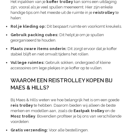
Het inpakken van je
koffer trolley
kan soms een uitdaging
zijn, vooral als je veel spullen meeneemt. Hier zijn enkele
handige tips om het meeste uit de ruimte in je
reistrolley
te
halen:
Rol je kleding op:
Dit bespaart ruimte en voorkomt kreukels.
Gebruik packing cubes:
Dit helpt je om je spullen
georganiseerd te houden.
Plaats zware items onderin:
Dit zorgt ervoor dat je koffer
stabiel blijft en niet omvalt tijdens het rollen.
Vul lege ruimtes:
Gebruik sokken, ondergoed of kleine
accessoires om lege plekjes in je koffer op te vullen.
WAAROM EEN REISTROLLEY KOPEN BIJ
MAES & HILLS?
Bij Maes & Hills weten we hoe belangrijk het is om een goede
reis trolley
te hebben. Daarom bieden wij alleen de beste
merken en modellen aan, zoals de
Eastpak trolley
en de
Mosz trolley
. Bovendien profiteer je bij ons van verschillende
voordelen:
Gratis verzending:
Voor alle bestellingen.