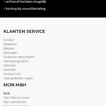
√ achteraf betalen mogelijk
√ korting bij vooruitbetaling
KLANTEN SERVICE
Contact
Bestellen
Betalen
Bezorgen
Ruilen en retourneren
Herroepingsrecht
Klachten
Garantie
Product info
Veel gestelde vragen
MIJN M&H
B2B
Mijn M&H account
Mijn wensenlijst