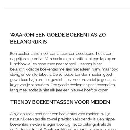
WAAROM EEN GOEDE BOEKENTAS ZO
BELANGRIJK IS
Een boekentas is meer dan alleen een accessoire; het is een
dagelijkse essential. Van boeken en schriften tot een laptop en
lunchbox, alles moet mee naar school. Daarom is het
belangrijk dat de boekentas meisjes niet alleen ruim, maar ook
stevig en comfortabel is. De schouderbanden moeten goed
gewatteerd zijn om het gewicht te verdelen, zodat je geen last
krijgt van je schouders. Een goede boekentas gaat bovendien
lang mee, zodat je niet elk jaar een nieuwe hoeft te kopen.
TRENDY BOEKENTASSEN VOOR MEIDEN
Als je op zoek bent naar een boekentas voor meiden, wil je
natuurlijk een tas die zowel praktisch als trendy is. Een hippe
boekentas meiden is tegenwoordig net zo belangrijk als de
outfit die ze draagt. Denk aan kleurrijke prints, stoere details of