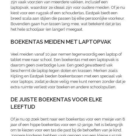
zijn vaak voorzien van meerdere vakken, inclusief een
laptopvak, waardoor ze ideaal zijn voor oudere meiden. Of je nu
kiest voor een rugzak of een schoudertas, Eastpak biedt een
breed scala aan stijlen die passen bij elke persoonlijke voorkeur.
Bovendien gaan hun tassen lang mee, wat betekent dat je tas
het hele schooljaar (en langer) meegaat.
BOEKENTAS MEIDEN MET LAPTOPVAK
Veel meiden vanaf 10 jaar nemen tegenwoordig een laptop of
tablet mee naar school. Een boekentas met een laptopvak is
daarom geen overbodige luxe. Een goed gewatteerd vak
beschermt de laptop tegen stoten en krassen. Merken zoals
Kipling en Eastpak bieden boekentassen met een speciaal vak
voor laptops, zodat je deze veilig mee kunt nemen zonder dat je
extra ruimte verliest voor boeken en andere schoolspullen.
DE JUISTE BOEKENTAS VOOR ELKE
LEEFTIJD
Of je nu op zoek bent naar een boekentas voor een meisje van 8
jaar of een hippe boekentas voor een 12-jarige, het is belangrijk
om te kiezen voor een tas die past bij de behoeften van je kind.
Jongere kinderen hebben vaak genoeg aan een kleine rugzak