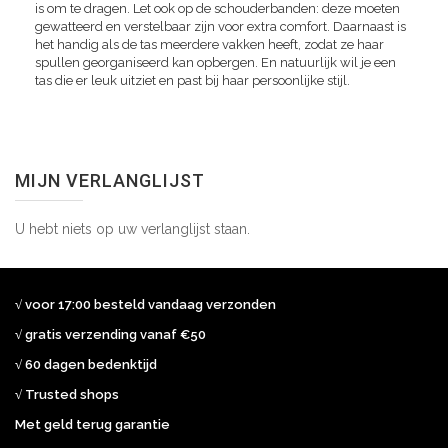
is om te dragen. Let ook op de schouderbanden: deze moeten
gewatteerd en verstelbaar zijn voor extra comfort. Daarnaast is
het handig als de tas meerdere vakken heeft, zodat ze haar
spullen georganiseerd kan opbergen. En natuurlijk wil je een
tas die er leuk uitziet en past bij haar persoonlijke stijl.
MIJN VERLANGLIJST
U hebt niets op uw verlanglijst staan.
√ voor 17:00 besteld vandaag verzonden
√ gratis verzending vanaf €50
√ 60 dagen bedenktijd
√ Trusted shops
Met geld terug garantie