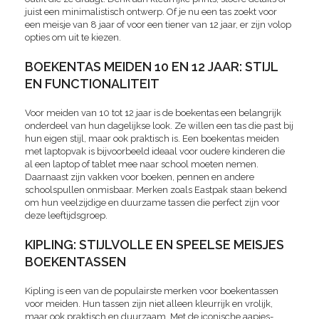
juist een minimalistisch ontwerp. Of je nu een tas zoekt voor
een meisje van 8 jaar of voor een tiener van 12 jaar, er zijn volop
opties om uit te kiezen.
BOEKENTAS MEIDEN 10 EN 12 JAAR: STIJL
EN FUNCTIONALITEIT
Voor meiden van 10 tot 12 jaar is de boekentas een belangrijk
onderdeel van hun dagelijkse look. Ze willen een tas die past bij
hun eigen stijl, maar ook praktisch is. Een boekentas meiden
met laptopvak is bijvoorbeeld ideaal voor oudere kinderen die
al een laptop of tablet mee naar school moeten nemen.
Daarnaast zijn vakken voor boeken, pennen en andere
schoolspullen onmisbaar. Merken zoals Eastpak staan bekend
om hun veelzijdige en duurzame tassen die perfect zijn voor
deze leeftijdsgroep.
KIPLING: STIJLVOLLE EN SPEELSE MEISJES
BOEKENTASSEN
Kipling is een van de populairste merken voor boekentassen
voor meiden. Hun tassen zijn niet alleen kleurrijk en vrolijk,
maar ook praktisch en duurzaam. Met de iconische aapjes-