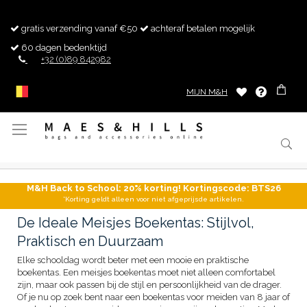
gratis verzending vanaf €50
achteraf betalen mogelijk
60 dagen bedenktijd
+32 (0)89 842982
MIJN M&H
Toggle
Nav
M&H Back to School: 20% korting! Kortingscode: BTS26
*Korting geldt alleen voor niet afgeprijsde artikelen.
De Ideale Meisjes Boekentas: Stijlvol,
Praktisch en Duurzaam
Elke schooldag wordt beter met een mooie en praktische
boekentas. Een meisjes boekentas moet niet alleen comfortabel
zijn, maar ook passen bij de stijl en persoonlijkheid van de drager.
Of je nu op zoek bent naar een boekentas voor meiden van 8 jaar of