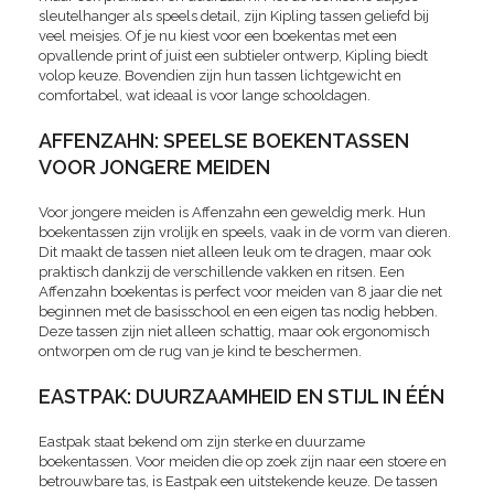
sleutelhanger als speels detail, zijn Kipling tassen geliefd bij
veel meisjes. Of je nu kiest voor een boekentas met een
opvallende print of juist een subtieler ontwerp, Kipling biedt
volop keuze. Bovendien zijn hun tassen lichtgewicht en
comfortabel, wat ideaal is voor lange schooldagen.
AFFENZAHN: SPEELSE BOEKENTASSEN
VOOR JONGERE MEIDEN
Voor jongere meiden is Affenzahn een geweldig merk. Hun
boekentassen zijn vrolijk en speels, vaak in de vorm van dieren.
Dit maakt de tassen niet alleen leuk om te dragen, maar ook
praktisch dankzij de verschillende vakken en ritsen. Een
Affenzahn boekentas is perfect voor meiden van 8 jaar die net
beginnen met de basisschool en een eigen tas nodig hebben.
Deze tassen zijn niet alleen schattig, maar ook ergonomisch
ontworpen om de rug van je kind te beschermen.
EASTPAK: DUURZAAMHEID EN STIJL IN ÉÉN
Eastpak staat bekend om zijn sterke en duurzame
boekentassen. Voor meiden die op zoek zijn naar een stoere en
betrouwbare tas, is Eastpak een uitstekende keuze. De tassen