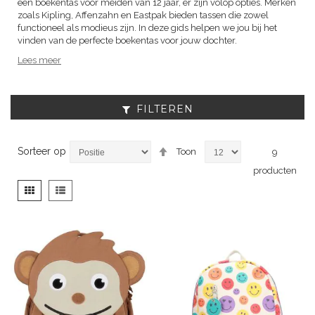
een boekentas voor meiden van 12 jaar, er zijn volop opties. Merken
zoals Kipling, Affenzahn en Eastpak bieden tassen die zowel
functioneel als modieus zijn. In deze gids helpen we jou bij het
vinden van de perfecte boekentas voor jouw dochter.
Lees meer
FILTEREN
Van
Sorteer op
Toon
9
hoog
producten
naar
laag
Tonen
Foto-
Lijst
sorteren
als
tabel