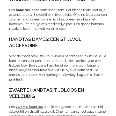
Een
handtas
is een onmisbaar item. Het biedt ruimte voor al je
essentials, terwijl je outfit er stijlvol uitziet. Of je nu kiest voor een
zwarte handtas, een bruine handtas, of een handtas met
laptopvak, er is altijd een tas die bij je past. Een goede handtas
maakt je leven makkelijker én mooier.
HANDTAS DAMES: EEN STIJLVOL
ACCESSOIRE
Voor de modebewuste vrouw is een handtas een must-have. Je
kunt kiezen voor een leren handtas dames, perfect voor een
tijdloze look. Een zwarte handtas of een handtas in beige is
ideaal als je een neutrale tint wilt die bij elke outfit past. De
dames handtassen van Burkely en Cowboysbag zijn stijlvol én
praktisch.
ZWARTE HANDTAS: TIJDLOOS EN
VEELZIJDIG
Een
zwarte handtas
is altijd een goede keuze. Zwart past bij
elke outfit en straalt klasse uit. Of je nu naar school gaat, naar je