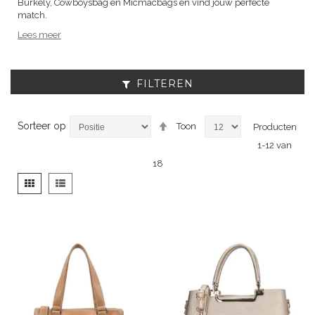
Burkely, Cowboysbag en Micmacbags en vind jouw perfecte
match.
Lees meer
FILTEREN
Van
Sorteer op
Toon
Producten
hoog
1
-
12
van
naar
laag
18
sorteren
Tonen
Foto-
Lijst
als
tabel