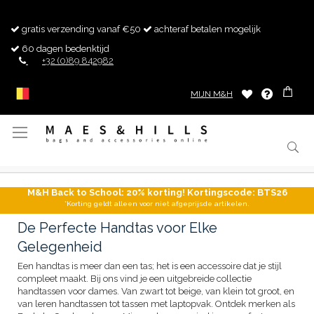
gratis verzending vanaf €50
achteraf betalen mogelijk
60 dagen bedenktijd
+32 (0)89 842982
MIJN M&H
Toggle
Nav
M&H Back to School: 20% korting! Kortingscode: BTS26
*Korting geldt alleen voor niet afgeprijsde artikelen.
De Perfecte Handtas voor Elke
Gelegenheid
Een handtas is meer dan een tas; het is een accessoire dat je stijl
compleet maakt. Bij ons vind je een uitgebreide collectie
handtassen voor dames. Van zwart tot beige, van klein tot groot, en
van leren handtassen tot tassen met laptopvak. Ontdek merken als