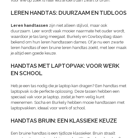
voor wie op zoek is naar iets anders dan zwart of bruin.
LEREN HANDTAS: DUURZAAM EN TIJDLOOS
Leren handtassen
zijn niet alleen stijlvol, maar ook
duurzaam. Leer wordt vaak mooier naarmate het ouder wordt,
waardoor je tas lang meegaat. Burkely en Cowboysbag staan
bekend om hun leren handtassen dames. Of je nu een zwarte
leren handtas of een bruine leren handtas zoekt, met leer maak
je altijd een goede keuze.
HANDTAS MET LAPTOPVAK: VOOR WERK
EN SCHOOL
Heb je een tas nodig die je laptop kan dragen? Een handtas met
laptopvak is de perfecte oplossing. Deze tassen hebben een
speciaal vak voor je laptop, zodat je hem veilig kunt
meenemen. Socha en Burkely hebben mooie handtassen met
laptopvakken, ideaal voor werk of school.
HANDTAS BRUIN: EEN KLASSIEKE KEUZE
Een bruine handtas is een tijdloze klassieker. Bruin straalt