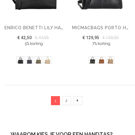
ENRICO BENETTI LILY HANDTAS 15"
MICMACBAGS PORTO HANDTAS I
€ 42,50
€ 44,95
€ 129,95
€ 139,95
5% korting
7% korting
Pagina
U lees momenteel pagina
Pagina
Pagina
Verder
2
1
WAAROM KIES JE VOOR EEN HANDTAS?