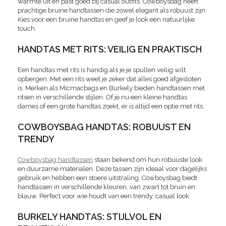
warmte uit en past goed bij casual outfits. Cowboysbag heeft
prachtige bruine handtassen die zowel elegant als robuust zijn.
Kies voor een bruine handtas en geef je look een natuurlijke
touch.
HANDTAS MET RITS: VEILIG EN PRAKTISCH
Een handtas met rits is handig als je je spullen veilig wilt
opbergen. Met een rits weet je zeker dat alles goed afgesloten
is. Merken als Micmacbags en Burkely bieden handtassen met
ritsen in verschillende stijlen. Of je nu een kleine handtas
dames of een grote handtas zoekt, er is altijd een optie met rits.
COWBOYSBAG HANDTAS: ROBUUST EN
TRENDY
Cowboysbag handtassen
staan bekend om hun robuuste look
en duurzame materialen. Deze tassen zijn ideaal voor dagelijks
gebruik en hebben een stoere uitstraling. Cowboysbag biedt
handtassen in verschillende kleuren, van zwart tot bruin en
blauw. Perfect voor wie houdt van een trendy, casual look.
BURKELY HANDTAS: STIJLVOL EN