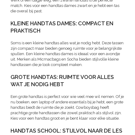
werk of een dagje weg, een zwarte handtas is de perfecte
match. Kies voor een handtas dames zwart en je hebt een tas
die overal bij past.
KLEINE HANDTAS DAMES: COMPACT EN
PRAKTISCH
Soms is een kleine handtas alles wat je nodig hebt. Deze tassen
zijn compact maar bieden genoeg ruimte voor je belangrijkste
spullen. Een kleine handtas dames is ideaal voor een avondje
uit. Merken als Micmacbags en Socha bieden stijlvolle kleine
handtassen die je look compleet maken.
GROTE HANDTAS: RUIMTE VOOR ALLES
WAT JE NODIG HEBT
Een grote handtas is perfect voor wie veel mee wil nemen. Of je
nu boeken, een laptop of andere essentials bij je hebt, een grote
handtas biedt de ruimte die je zoekt. Cowboysbag heeft
prachtige grote handtassen die zowel praktisch als stijlvol zijn.
Kies voor een handtas groot en je bent klaar voor elke situatie.
HANDTAS SCHOOL: STIJLVOL NAAR DE LES