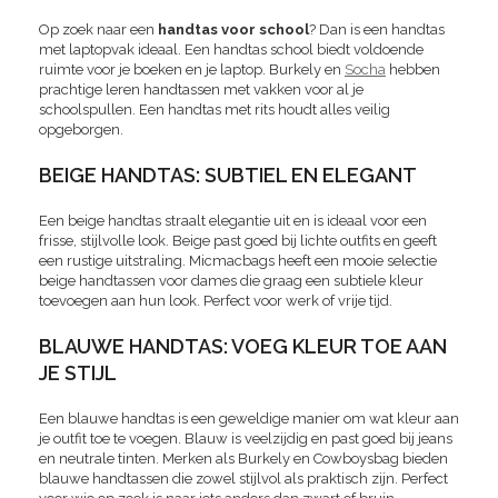
Op zoek naar een
handtas voor school
? Dan is een handtas
met laptopvak ideaal. Een handtas school biedt voldoende
ruimte voor je boeken en je laptop. Burkely en
Socha
hebben
prachtige leren handtassen met vakken voor al je
schoolspullen. Een handtas met rits houdt alles veilig
opgeborgen.
BEIGE HANDTAS: SUBTIEL EN ELEGANT
Een beige handtas straalt elegantie uit en is ideaal voor een
frisse, stijlvolle look. Beige past goed bij lichte outfits en geeft
een rustige uitstraling. Micmacbags heeft een mooie selectie
beige handtassen voor dames die graag een subtiele kleur
toevoegen aan hun look. Perfect voor werk of vrije tijd.
BLAUWE HANDTAS: VOEG KLEUR TOE AAN
JE STIJL
Een blauwe handtas is een geweldige manier om wat kleur aan
je outfit toe te voegen. Blauw is veelzijdig en past goed bij jeans
en neutrale tinten. Merken als Burkely en Cowboysbag bieden
blauwe handtassen die zowel stijlvol als praktisch zijn. Perfect