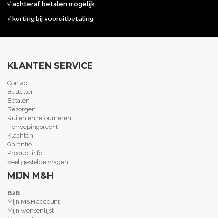
√ achteraf betalen mogelijk
√ korting bij vooruitbetaling
KLANTEN SERVICE
Contact
Bestellen
Betalen
Bezorgen
Ruilen en retourneren
Herroepingsrecht
Klachten
Garantie
Product info
Veel gestelde vragen
MIJN M&H
B2B
Mijn M&H account
Mijn wensenlijst