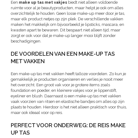
Een
make up tas met vakjes
biedt niet alleen voldoende
ruimte voor al je beautyproducten, maar helpt je ook om alles
overzichtelijk te houden. Geen losse make-up meer door je tas,
maar elk product netjes op zijn plek. De verschillende vakken
maken het makkelijk om bijvoorbeeld je lipsticks, mascara, en
kwasten apart te bewaren. Dit bespaart niet alleen tijd, maar
zorgt er ook voor dat je make-up langer mooi blijft zonder
beschadigingen.
DE VOORDELEN VAN EEN MAKE-UP TAS
MET VAKKEN
Een make-up tas met vakken heeft talloze voordelen. Zo kun je
gemakkelijk je producten organiseren en verlies je nooit meer
het overzicht. Een groot vak voor je grotere items zoals
foundation en poeder, en kleinere vakjes voor je lippenstift,
eyeliner en blush. Daarnaast is een make-up tas met vakken
vaak voorzien van ritsen en elastische bandjes om alles op zijn
plaats te houden. Hierdoor is het niet alleen praktisch voor thuis,
maar ook ideaal voor op reis.
PERFECT VOOR ONDERWEG: DE REIS MAKE
UP TAS