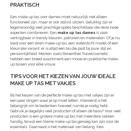
PRAKTISCH
Een make up tas voor dames moet natuurlijk niet alleen
functioneel zijn, maar er ook stijlvol uitzien. Gelukkig zijn er
tegenwoordig veel prachtige opties beschikbaar die deze twee
aspecten combineren. Een
make up tas dames
is vaak
verkrijgbaar in trendy kleuren, patronen en materialen. Of je nu
kiest voor een leren make-up tas, een waterdicht model of een
kleurrijke variant, er is altijd een tas die past bij jouw stijl en
persoonlijkheid. Merken zoals Reisenthel Travelcosmetic
hebben een breed assortiment aan mooie en praktische make-
up tassen voor elke vrouw.
TIPS VOOR HET KIEZEN VAN JOUW IDEALE
MAKE UP TAS MET VAKJES
Bij het kiezen van de perfecte make up tas met vakjes zijn er
een paar dingen waar je op moet letten. Allereerst is het
belangrijk om te bedenken hoeveel ruimte je nodig hebt.
Gebruik je dagelijks veel producten of alleen de basis? Voor veel
producten is een grotere make up tas met meerdere vakken
handig, terwijl een kleine make-up tas genoeg kan zijn voor de
essentials. Daarnaast is het materiaal van belang. Kies