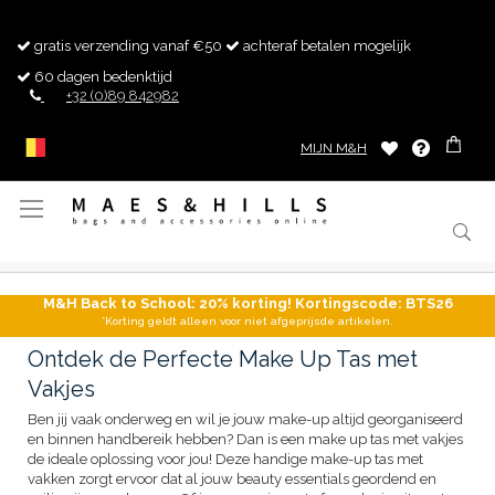
gratis verzending vanaf €50
achteraf betalen mogelijk
60 dagen bedenktijd
+32 (0)89 842982
MIJN M&H
Toggle
Nav
M&H Back to School: 20% korting! Kortingscode: BTS26
*Korting geldt alleen voor niet afgeprijsde artikelen.
Ontdek de Perfecte Make Up Tas met
Vakjes
Ben jij vaak onderweg en wil je jouw make-up altijd georganiseerd
en binnen handbereik hebben? Dan is een make up tas met vakjes
de ideale oplossing voor jou! Deze handige make-up tas met
vakken zorgt ervoor dat al jouw beauty essentials geordend en