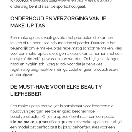
bijvoorbeeld voor een waterdichte make-up tas als je vaak
onderweg bent of naar de sportschool gaat.
ONDERHOUD EN VERZORGING VAN JE
MAKE-UP TAS
Een make up tas is vaak gevuld met producten die kunnen
lekken of uitlopen, zoals foundation of poeder. Daarom is het
belangrijk om je make-up tas regelmatig schoon te maken. Kies
voor een make-up tas die je gemakkelijk kunt afnemen met een
doekje of die zelfs gewassen kan worden. Zo blijft je tas langer
mooi en hygiënisch. Zorg er ook voor dat je de vakjes
regelmatig leegmaakt en reinigt, zodat er geen productresten
achterblijven.
DE MUST-HAVE VOOR ELKE BEAUTY
LIEFHEBBER
Een make up tas met vakjes is onmisbaar voor iedereen die
houdt van georganiseerde en goed beschermde
beautyproducten. Of je nu op zoek bent naar een compacte
kleine make-up tas
of een grotere reis make-up tas, er is altijd
een model dat perfect past bij jouw behoeften. Kies voor een