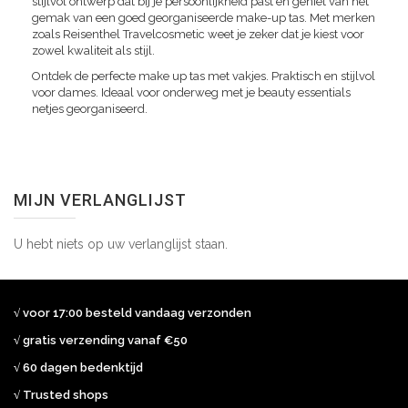
stijlvol ontwerp dat bij je persoonlijkheid past en geniet van het
gemak van een goed georganiseerde make-up tas. Met merken
zoals Reisenthel Travelcosmetic weet je zeker dat je kiest voor
zowel kwaliteit als stijl.
Ontdek de perfecte make up tas met vakjes. Praktisch en stijlvol
voor dames. Ideaal voor onderweg met je beauty essentials
netjes georganiseerd.
MIJN VERLANGLIJST
U hebt niets op uw verlanglijst staan.
√ voor 17:00 besteld vandaag verzonden
√ gratis verzending vanaf €50
√ 60 dagen bedenktijd
√ Trusted shops