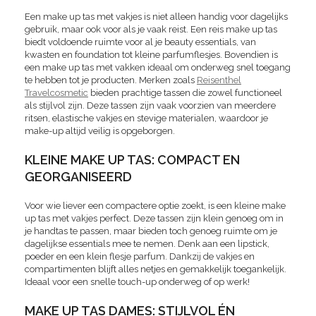
Een make up tas met vakjes is niet alleen handig voor dagelijks
gebruik, maar ook voor als je vaak reist. Een reis make up tas
biedt voldoende ruimte voor al je beauty essentials, van
kwasten en foundation tot kleine parfumflesjes. Bovendien is
een make up tas met vakken ideaal om onderweg snel toegang
te hebben tot je producten. Merken zoals
Reisenthel
Travelcosmetic
bieden prachtige tassen die zowel functioneel
als stijlvol zijn. Deze tassen zijn vaak voorzien van meerdere
ritsen, elastische vakjes en stevige materialen, waardoor je
make-up altijd veilig is opgeborgen.
KLEINE MAKE UP TAS: COMPACT EN
GEORGANISEERD
Voor wie liever een compactere optie zoekt, is een kleine make
up tas met vakjes perfect. Deze tassen zijn klein genoeg om in
je handtas te passen, maar bieden toch genoeg ruimte om je
dagelijkse essentials mee te nemen. Denk aan een lipstick,
poeder en een klein flesje parfum. Dankzij de vakjes en
compartimenten blijft alles netjes en gemakkelijk toegankelijk.
Ideaal voor een snelle touch-up onderweg of op werk!
MAKE UP TAS DAMES: STIJLVOL ÉN