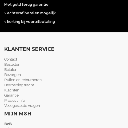
Met geld terug garantie
√ achteraf betalen mogelijk
√ korting bij vooruitbetaling
KLANTEN SERVICE
Contact
Bestellen
Betalen
Bezorgen
Ruilen en retourneren
Herroepingsrecht
Klachten
Garantie
Product info
Veel gestelde vragen
MIJN M&H
B2B