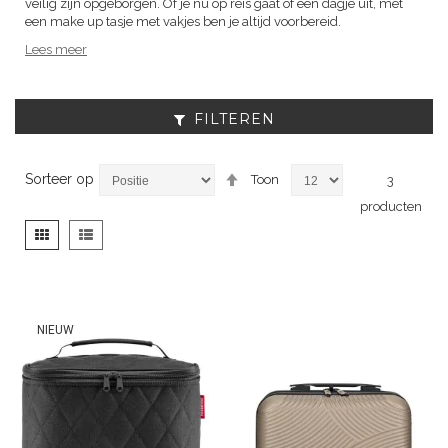
veilig zijn opgeborgen. Of je nu op reis gaat of een dagje uit, met
een make up tasje met vakjes ben je altijd voorbereid.
Lees meer
FILTEREN
Van
Sorteer op
Toon
3
hoog
producten
naar
laag
Tonen
Foto-
Lijst
sorteren
als
tabel
NIEUW