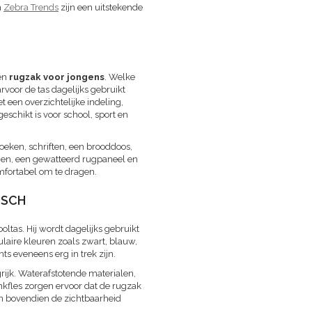
n
Zebra Trends
zijn een uitstekende
en
rugzak voor jongens
. Welke
rvoor de tas dagelijks gebruikt
 een overzichtelijke indeling,
eschikt is voor school, sport en
oeken, schriften, een brooddoos,
men, een gewatteerd rugpaneel en
omfortabel om te dragen.
ISCH
ltas. Hij wordt dagelijks gebruikt
ulaire kleuren zoals zwart, blauw,
nts eveneens erg in trek zijn.
rijk. Waterafstotende materialen,
nkfles zorgen ervoor dat de rugzak
en bovendien de zichtbaarheid