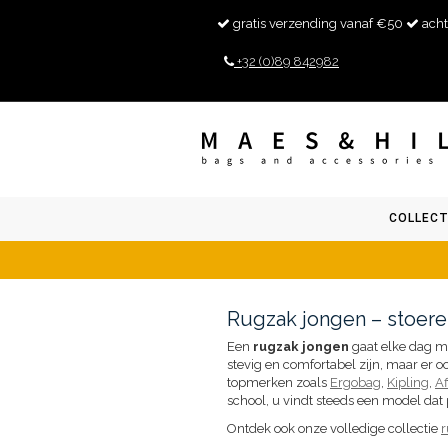
gratis verzending vanaf €50
acht
+32 (0)89 842982
COLLECT
Rugzak jongen – stoere 
Een
rugzak jongen
gaat elke dag me
stevig en comfortabel zijn, maar er o
topmerken zoals
Ergobag
,
Kipling
,
A
school, u vindt steeds een model dat p
Ontdek ook onze volledige collectie