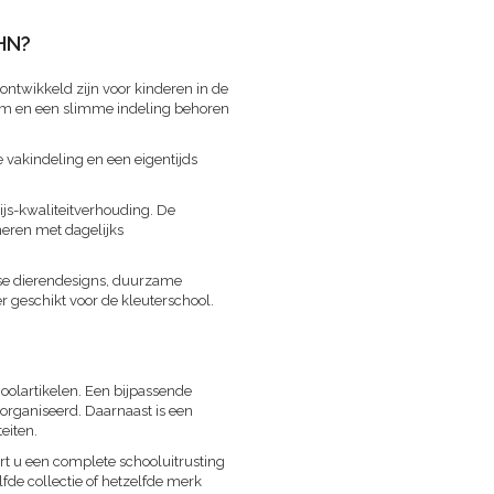
HN?
ntwikkeld zijn voor kinderen in de
em en een slimme indeling behoren
vakindeling en een eigentijds
js-kwaliteitverhouding. De
ineren met dagelijks
se dierendesigns, duurzame
geschikt voor de kleuterschool.
olartikelen. Een bijpassende
organiseerd. Daarnaast is een
eiten.
t u een complete schooluitrusting
fde collectie of hetzelfde merk