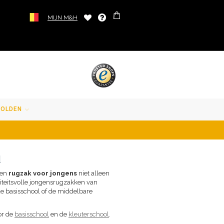
MIJN M&H
SOLDEN
d
een
rugzak voor jongens
niet alleen
aliteitsvolle jongensrugzakken van
de basisschool of de middelbare
or de
basisschool
en de
kleuterschool
.