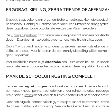
ERGOBAG, KIPLING, ZEBRA TRENDS OF AFFENZA
Ergobag
staat bekend om ergonomische schoolrugzakken die speciaal o
basisschool. Dankzij duurzame materialen, een uitstekend draagsyste
deze rugzakken tot de populairste keuzes van Vlaamse ouders.
De
Kipling rugzakken
combineren een laag gewicht met een praktische 
design. Daardoor zijn ze perfect voor school, vrije tijd en uitstappen.
Zebra Trends
biedt moderne jongensrugzakken met een uitstekende pri
collectie is ideaal voor kinderen die een trendy uitstraling willen comb
gebruiksgemak.
Voor de allerkleinsten blijft
Affenzahn
een uitstekende keuze. De speel
materialen en ergonomische pasvorm maken deze rugzakken bijzonder 
MAAK DE SCHOOLUITRUSTING COMPLEET
Een nieuwe
rugzak jongen
wordt vaak gecombineerd met andere scho
pennenzak
houdt pennen, potloden en ander schoolmateriaal netjes ge
praktische
gymtas
ideaal voor de turnles, sportclub of naschoolse activit
Door een rugzak, pennenzak en gymtas op elkaar af te stemmen, creëer
die zowel praktisch als mooi oogt. Veel ouders kiezen bewust voor dezel