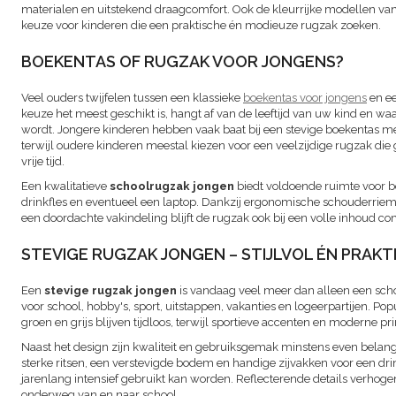
materialen en uitstekend draagcomfort. Ook de kleurrijke modellen va
keuze voor kinderen die een praktische én modieuze rugzak zoeken.
BOEKENTAS OF RUGZAK VOOR JONGENS?
Veel ouders twijfelen tussen een klassieke
boekentas voor jongens
en e
keuze het meest geschikt is, hangt af van de leeftijd van uw kind en waa
wordt. Jongere kinderen hebben vaak baat bij een stevige boekentas met
terwijl oudere kinderen meestal kiezen voor een veelzijdige rugzak die g
vrije tijd.
Een kwalitatieve
schoolrugzak jongen
biedt voldoende ruimte voor b
drinkfles en eventueel een laptop. Dankzij ergonomische schouderrie
een doordachte vakindeling blijft de rugzak ook bij een volle inhoud c
STEVIGE RUGZAK JONGEN – STIJLVOL ÉN PRAKT
Een
stevige rugzak jongen
is vandaag veel meer dan alleen een schoo
voor school, hobby's, sport, uitstappen, vakanties en logeerpartijen. Pop
groen en grijs blijven tijdloos, terwijl sportieve accenten en moderne pri
Naast het design zijn kwaliteit en gebruiksgemak minstens even belang
sterke ritsen, een verstevigde bodem en handige zijvakken voor een dri
jarenlang intensief gebruikt kan worden. Reflecterende details verhog
onderweg van en naar school.