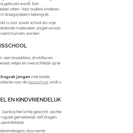
hij gebruikt wordt. Een
tabel zitten. Voor oudere kinderen
ch draagsysteem belangrijk.
ikt is voor zowel school als vrije
fstotende materialen zorgen ervoor
vervoerd kunnen worden.
SISSCHOOL
, een brooddoos, drinkfles en
aal netjes en overzichtelijk op te
lrugzak jongen
met brede,
ollectie voor de
basisschool
vindt u
L EN KINDVRIENDELIJK
 Dankzij het lichte gewicht, zachte
rugzak gemakkelijk zelf dragen.
aantrekkelijk.
ke dierendesigns, duurzame