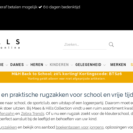
eraf betalen mogelijk
60 dagen bedenktijd
IE
DAMES
HEREN
KINDEREN
GELEGENHEID
MERKEN
M&H Back to School: 20% korting! Kortingscode: BTS26
*Korting geldt alleen voor niet afgeprijsde artikelen.
en praktische rugzakken voor school en vrije tij
e naar school, de sportclub, een uitstap of een logeerpartij. Daarom moet 
ok stoer uitzien. Bij Maes & Hills Collection vindt u een ruim assortiment kw
ffenzahn
en
Zebra Trends
. Of u nu een rugzak zoekt voor de kleuterschool, 
erfect aansluit bij de leeftijd en behoeften van uw kind.
rugzakken
en bekijk ons aanbod
boekentassen voor jongens
, oplossingen vo