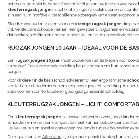
het meest geschikt is, hangt af van de leeftijd van uw kind en waarvoor 
kleuterrugzak jongen
moet licht zijn, gemakkelijk openen en comfor
zijn een ruim hoofdvak, verschillende opbergvakken en een ergonomis
Steeds meer ouders kiezen voor een
stevige rugzak jongen
die gesch
tijd. Verstelbare schouderriemen, een gewatteerd rugpaneel en watera
dat boeken, schriften en andere schoolspullen veilig en comfortabel 
RUGZAK JONGEN 10 JAAR – IDEAAL VOOR DE BA
Een
rugzak jongen 10 jaar
moet voldoende ruimte bieden voor boeken
turngerief. Een slimme vakverdeling helpt kinderen om hun schoolmateri
bergen.
Voor kinderen in de basisschool adviseren wij een ergonomische
schoo
verstelbare schouderriemen en een goede gewichtsverdeling. In onze c
alles voor een comfortabele en goed georganiseerde schooldag.
KLEUTERRUGZAK JONGEN – LICHT, COMFORTABE
Een
kleuterrugzak jongen
is speciaal ontworpen voor jonge kinderen.
schouderriemen en een compact formaat kunnen ook de kleinsten hun 
Leuke kleuren en speelse ontwerpen maken de rugzak bovendien extra 
De rugzakken van
Affenzahn
zijn bijzonder geliefd dankzij hun vrolij