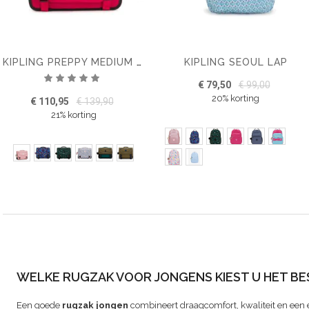
KIPLING SEOUL LAP
KIPLING PREPPY MEDIUM SCHOOLTAS
Waardering:
€ 79,50
€ 99,00
100%
20% korting
€ 110,95
€ 139,90
21% korting
WELKE RUGZAK VOOR JONGENS KIEST U HET BE
Een goede
rugzak jongen
combineert draagcomfort, kwaliteit en een 