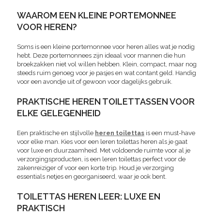
WAAROM EEN KLEINE PORTEMONNEE
VOOR HEREN?
Soms is een kleine portemonnee voor heren alles wat je nodig
hebt. Deze portemonnees zijn ideaal voor mannen die hun
broekzakken niet vol willen hebben. Klein, compact, maar nog
steeds ruim genoeg voor je pasjes en wat contant geld. Handig
voor een avondje uit of gewoon voor dagelijks gebruik.
PRAKTISCHE HEREN TOILETTASSEN VOOR
ELKE GELEGENHEID
Een praktische en stijlvolle
heren toilettas
is een must-have
voor elke man. Kies voor een leren toilettas heren als je gaat
voor luxe en duurzaamheid. Met voldoende ruimte voor al je
verzorgingsproducten, is een leren toilettas perfect voor de
zakenreiziger of voor een korte trip. Houd je verzorging
essentials netjes en georganiseerd, waar je ook bent.
TOILETTAS HEREN LEER: LUXE EN
PRAKTISCH