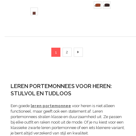
Pagina
U lees momenteel pagina
Pagina
Pagina
Verder
2
1
LEREN PORTEMONNEES VOOR HEREN:
STIJLVOL EN TIJDLOOS
Een goede
leren portemonnee
voor heren is niet alleen
functioneel, maar geeft ook een statement af. Leren
portemonnees stralen klasse en duurzaamheid uit. Ze passen
bij elke outfit en raken nooit uit de mode. Of je nu kiest voor een
klassieke zwarte leren portemonnee of een iets kleinere variant;
je bent altijd verzekerd van stijl en kwaliteit.