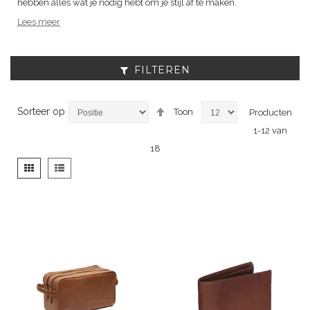
hebben alles wat je nodig hebt om je stijl af te maken.
Lees meer
FILTEREN
Van
Sorteer op
Toon
Producten
hoog
1
-
12
van
naar
laag
18
sorteren
Tonen
Foto-
Lijst
als
tabel