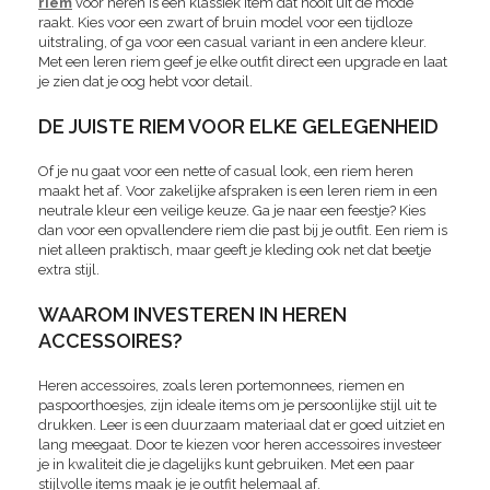
riem
voor heren is een klassiek item dat nooit uit de mode
raakt. Kies voor een zwart of bruin model voor een tijdloze
uitstraling, of ga voor een casual variant in een andere kleur.
Met een leren riem geef je elke outfit direct een upgrade en laat
je zien dat je oog hebt voor detail.
DE JUISTE RIEM VOOR ELKE GELEGENHEID
Of je nu gaat voor een nette of casual look, een riem heren
maakt het af. Voor zakelijke afspraken is een leren riem in een
neutrale kleur een veilige keuze. Ga je naar een feestje? Kies
dan voor een opvallendere riem die past bij je outfit. Een riem is
niet alleen praktisch, maar geeft je kleding ook net dat beetje
extra stijl.
WAAROM INVESTEREN IN HEREN
ACCESSOIRES?
Heren accessoires, zoals leren portemonnees, riemen en
paspoorthoesjes, zijn ideale items om je persoonlijke stijl uit te
drukken. Leer is een duurzaam materiaal dat er goed uitziet en
lang meegaat. Door te kiezen voor heren accessoires investeer
je in kwaliteit die je dagelijks kunt gebruiken. Met een paar
stijlvolle items maak je je outfit helemaal af.