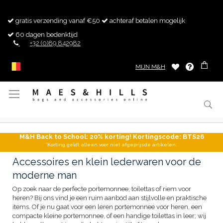
gratis verzending vanaf €50
achteraf betalen mogelijk
60 dagen bedenktijd
+32 (0)89 842982
MIJN M&H
Toggle
Nav
M&H Back to School: 20% korting! Kortingscode: BTS26
*Korting geldt alleen voor niet afgeprijsde artikelen.
Accessoires en klein lederwaren voor de
moderne man
Op zoek naar de perfecte portemonnee, toilettas of riem voor
heren? Bij ons vind je een ruim aanbod aan stijlvolle en praktische
items. Of je nu gaat voor een leren portemonnee voor heren, een
compacte kleine portemonnee, of een handige toilettas in leer; wij