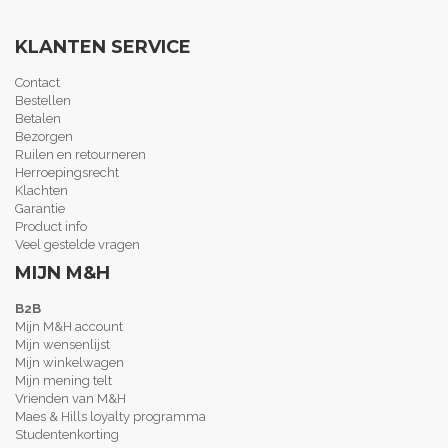
KLANTEN SERVICE
Contact
Bestellen
Betalen
Bezorgen
Ruilen en retourneren
Herroepingsrecht
Klachten
Garantie
Product info
Veel gestelde vragen
MIJN M&H
B2B
Mijn M&H account
Mijn wensenlijst
Mijn winkelwagen
Mijn mening telt
Vrienden van M&H
Maes & Hills loyalty programma
Studentenkorting