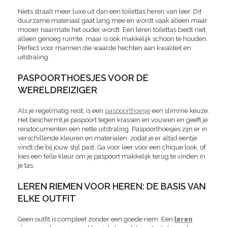
Niets straalt meer luxe uit dan een toilettas heren van leer. Dit
duurzame materiaal gaat lang mee en wordt vaak alleen maar
mooier naarmate het ouder wordt. Een leren toilettas biedt niet
alleen genoeg ruimte, maar is ook makkelijk schoon te houden.
Perfect voor mannen die waarde hechten aan kwaliteit en
uitstraling.
PASPOORTHOESJES VOOR DE
WERELDREIZIGER
Als je regelmatig reist, is een
paspoorthoesje
een slimme keuze.
Het beschermt je paspoort tegen krassen en vouwen en geeft je
reisdocumenten een nette uitstraling. Paspoorthoesjes zijn er in
verschillende kleuren en materialen, zodat je er altijd eentje
vindt die bij jouw stijl past. Ga voor leer voor een chique look, of
kies een felle kleur om je paspoort makkelijk terug te vinden in
je tas.
LEREN RIEMEN VOOR HEREN: DE BASIS VAN
ELKE OUTFIT
Geen outfit is compleet zonder een goede riem. Een
leren