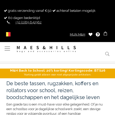
gratis verzending vanaf €50
achteraf betalen mogelijk
60 dagen bedenktijd
+32 (0)89 842982
MIJN M&H
Toggle
Nav
M&H Back to School: 20% korting! Kortingscode: BTS26
*Korting geldt alleen voor niet afgeprijsde artikelen.
De beste tassen, rugzakken, koffers en
rollators voor school, reizen,
boodschappen en het dagelijkse leven
Een goede tas is een must-have voor elke gelegenheid. Of je nu
een schooltas voor je dagelijkse schoolwerk zoekt, een stevige
reistas voor je volgende avontuur, of een handige