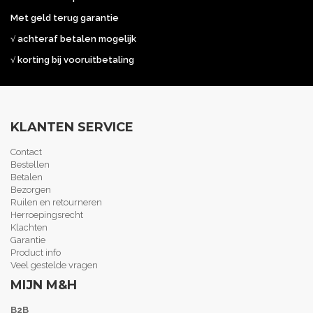
Met geld terug garantie
√ achteraf betalen mogelijk
√ korting bij vooruitbetaling
KLANTEN SERVICE
Contact
Bestellen
Betalen
Bezorgen
Ruilen en retourneren
Herroepingsrecht
Klachten
Garantie
Product info
Veel gestelde vragen
MIJN M&H
B2B