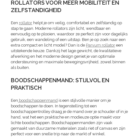
ROLLATORS VOOR MEER MOBILITEIT EN
ZELFSTANDIGHEID
Een
rollator
helpt je om veilig, comfortabel en zelfstandig op
stap te gaan. Moderne rollators zijn licht, wendbaar en
eenvoudig op te plooien, waardoor ze perfect zijn voor dagelijks
gebruik, een wandeling of een uitstap. Ben je op zoek naar een
extra compact en licht model? Dan is de
Parvum rollator
een
uitstekende keuze. Dankzij het lage gewicht, de kwalitatieve
afwerking en het moderne design geniet je van optimale
ondersteuning en maximale bewegingsvrijheid, zowel binnen
als buiten.
BOODSCHAPPENMAND: STIJLVOL EN
PRAKTISCH
Een
boodschappenmand
is een stijlvolle manier om je
boodschappen te doen. In tegenstelling tot een
boodschappentrolley draag je de mand over je schouder of in je
hand, wat het een praktische en modieuze optie maakt voor
lichte boodschappen. Boodschappenmanden zijn vaak
gemaakt van duurzame materialen zoals riet of canvas en zijn
perfect voor een snelle trip naar de markt of winkel.