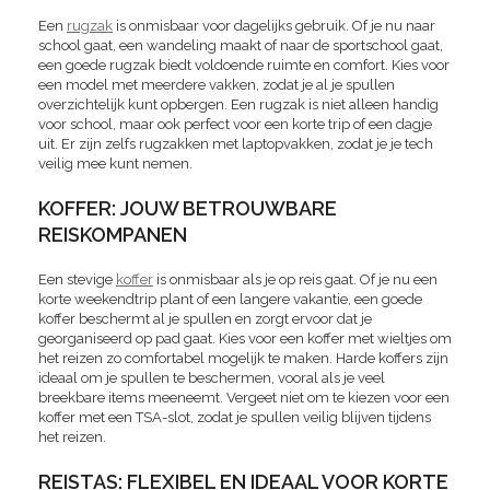
Een
rugzak
is onmisbaar voor dagelijks gebruik. Of je nu naar
school gaat, een wandeling maakt of naar de sportschool gaat,
een goede rugzak biedt voldoende ruimte en comfort. Kies voor
een model met meerdere vakken, zodat je al je spullen
overzichtelijk kunt opbergen. Een rugzak is niet alleen handig
voor school, maar ook perfect voor een korte trip of een dagje
uit. Er zijn zelfs rugzakken met laptopvakken, zodat je je tech
veilig mee kunt nemen.
KOFFER: JOUW BETROUWBARE
REISKOMPANEN
Een stevige
koffer
is onmisbaar als je op reis gaat. Of je nu een
korte weekendtrip plant of een langere vakantie, een goede
koffer beschermt al je spullen en zorgt ervoor dat je
georganiseerd op pad gaat. Kies voor een koffer met wieltjes om
het reizen zo comfortabel mogelijk te maken. Harde koffers zijn
ideaal om je spullen te beschermen, vooral als je veel
breekbare items meeneemt. Vergeet niet om te kiezen voor een
koffer met een TSA-slot, zodat je spullen veilig blijven tijdens
het reizen.
REISTAS: FLEXIBEL EN IDEAAL VOOR KORTE