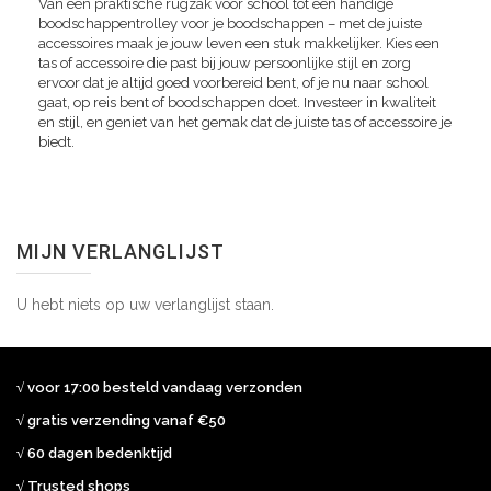
Van een praktische rugzak voor school tot een handige
boodschappentrolley voor je boodschappen – met de juiste
accessoires maak je jouw leven een stuk makkelijker. Kies een
tas of accessoire die past bij jouw persoonlijke stijl en zorg
ervoor dat je altijd goed voorbereid bent, of je nu naar school
gaat, op reis bent of boodschappen doet. Investeer in kwaliteit
en stijl, en geniet van het gemak dat de juiste tas of accessoire je
biedt.
MIJN VERLANGLIJST
U hebt niets op uw verlanglijst staan.
√ voor 17:00 besteld vandaag verzonden
√ gratis verzending vanaf €50
√ 60 dagen bedenktijd
√ Trusted shops