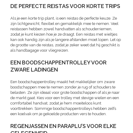
DE PERFECTE REISTAS VOOR KORTE TRIPS
Als je een korte trip plant, is een reistas de perfecte keuze. Ze
zijn lichtgewicht, flexibel en gemakkelijk mee te nemen. Veel
reistassen hebben zowel handvatten als schouderriemen,
zodat je kunt kiezen hoe je ze draagt. Een reistas met wieltjes
kan ook handig zijn als je langere afstanden moet lopen. Let op
de grootte van de reistas, zodat je zeker weet dat hij geschikt is
als handbagage voor vliegreizen.
EEN BOODSCHAPPENTROLLEY VOOR
ZWARE LADINGEN
Een boodschappentrolley maakt het makkelijker om zware
boodschappen mee te nemen zonder je rug of schouders te
belasten. Ze zijn ideaal voor grote boodschappen of als je naar
de markt gaat. Kies voor een trolley met stevige wielen en een
comfortabel handvat, zodat je hem moeiteloos kunt
voorttrekken. Sommige boodschappentrolleys hebben zelfs
een koelvak om je gekoelde producten vers te houden.
REGENJASSEN EN PARAPLU’S VOOR ELKE