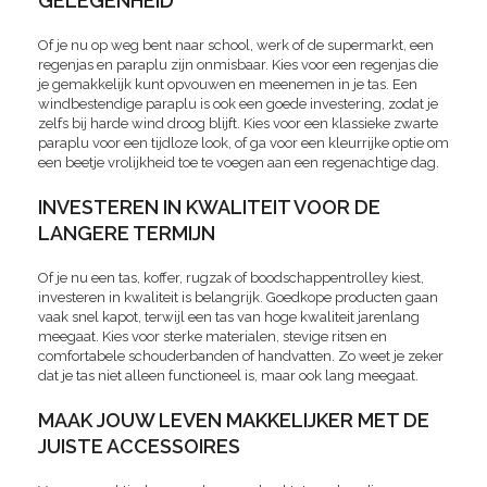
GELEGENHEID
Of je nu op weg bent naar school, werk of de supermarkt, een
regenjas en paraplu zijn onmisbaar. Kies voor een regenjas die
je gemakkelijk kunt opvouwen en meenemen in je tas. Een
windbestendige paraplu is ook een goede investering, zodat je
zelfs bij harde wind droog blijft. Kies voor een klassieke zwarte
paraplu voor een tijdloze look, of ga voor een kleurrijke optie om
een beetje vrolijkheid toe te voegen aan een regenachtige dag.
INVESTEREN IN KWALITEIT VOOR DE
LANGERE TERMIJN
Of je nu een tas, koffer, rugzak of boodschappentrolley kiest,
investeren in kwaliteit is belangrijk. Goedkope producten gaan
vaak snel kapot, terwijl een tas van hoge kwaliteit jarenlang
meegaat. Kies voor sterke materialen, stevige ritsen en
comfortabele schouderbanden of handvatten. Zo weet je zeker
dat je tas niet alleen functioneel is, maar ook lang meegaat.
MAAK JOUW LEVEN MAKKELIJKER MET DE
JUISTE ACCESSOIRES