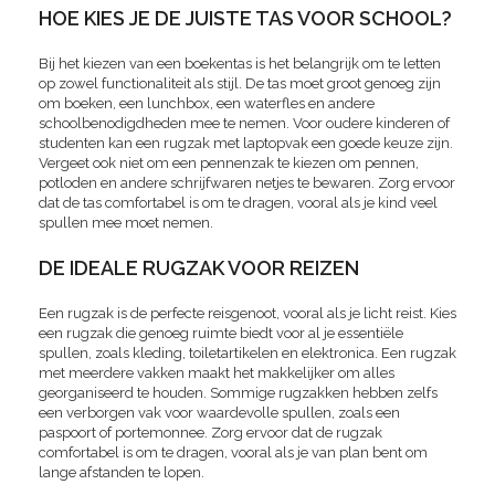
HOE KIES JE DE JUISTE TAS VOOR SCHOOL?
Bij het kiezen van een boekentas is het belangrijk om te letten
op zowel functionaliteit als stijl. De tas moet groot genoeg zijn
om boeken, een lunchbox, een waterfles en andere
schoolbenodigdheden mee te nemen. Voor oudere kinderen of
studenten kan een rugzak met laptopvak een goede keuze zijn.
Vergeet ook niet om een pennenzak te kiezen om pennen,
potloden en andere schrijfwaren netjes te bewaren. Zorg ervoor
dat de tas comfortabel is om te dragen, vooral als je kind veel
spullen mee moet nemen.
DE IDEALE RUGZAK VOOR REIZEN
Een rugzak is de perfecte reisgenoot, vooral als je licht reist. Kies
een rugzak die genoeg ruimte biedt voor al je essentiële
spullen, zoals kleding, toiletartikelen en elektronica. Een rugzak
met meerdere vakken maakt het makkelijker om alles
georganiseerd te houden. Sommige rugzakken hebben zelfs
een verborgen vak voor waardevolle spullen, zoals een
paspoort of portemonnee. Zorg ervoor dat de rugzak
comfortabel is om te dragen, vooral als je van plan bent om
lange afstanden te lopen.