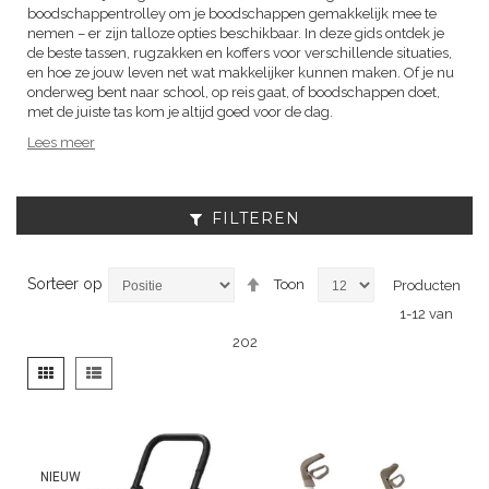
boodschappentrolley om je boodschappen gemakkelijk mee te
nemen – er zijn talloze opties beschikbaar. In deze gids ontdek je
de beste tassen, rugzakken en koffers voor verschillende situaties,
en hoe ze jouw leven net wat makkelijker kunnen maken. Of je nu
onderweg bent naar school, op reis gaat, of boodschappen doet,
met de juiste tas kom je altijd goed voor de dag.
Lees meer
FILTEREN
Van
Sorteer op
Toon
Producten
hoog
1
-
12
van
naar
laag
202
sorteren
Tonen
Foto-
Lijst
als
tabel
NIEUW