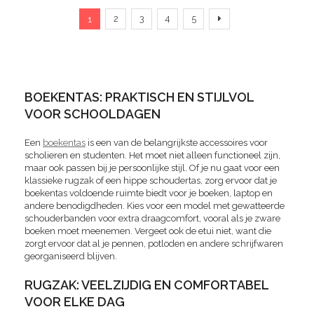
Pagina
U lees momenteel pagina
Pagina
Pagina
Pagina
Pagina
Pagina
Verder
2
3
4
5
1
BOEKENTAS: PRAKTISCH EN STIJLVOL
VOOR SCHOOLDAGEN
Een
boekentas
is een van de belangrijkste accessoires voor
scholieren en studenten. Het moet niet alleen functioneel zijn,
maar ook passen bij je persoonlijke stijl. Of je nu gaat voor een
klassieke rugzak of een hippe schoudertas, zorg ervoor dat je
boekentas voldoende ruimte biedt voor je boeken, laptop en
andere benodigdheden. Kies voor een model met gewatteerde
schouderbanden voor extra draagcomfort, vooral als je zware
boeken moet meenemen. Vergeet ook de etui niet, want die
zorgt ervoor dat al je pennen, potloden en andere schrijfwaren
georganiseerd blijven.
RUGZAK: VEELZIJDIG EN COMFORTABEL
VOOR ELKE DAG