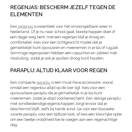
REGENJAS: BESCHERM JEZELF TEGEN DE
ELEMENTEN
Een
regenjas
is essentieel voor het onvoorspelbare weer in
Nederland. Of je nu naar school gaat, boodschappen doet of
een dagje weg bent, met een regenjas blijf je droog en
comfortabel. Kies voor een lichtgewicht model dat je
gemakkelijk kunt opvouwen en meenemen in je tas of rugzak.
Sommige regenjassen hebben een capuchon en zakken met
ritssluiting, zodat je ook je spullen droog kunt houden.
PARAPLU: ALTIJD KLAAR VOOR REGEN
Een compacte
paraplu
is een must-have accessoire, vooral
omdat een regenbui altijd op de loer ligt. Kies voor een
opvouwbare paraplu die je gemakkelijk in je tas kunt
meenemen, zodat je altijd voorbereid bent. Een stevige paraplu
met windbestendige eigenschappen zorgt ervoor dat je
beschermd blijft, zelfs bij harde wind. Ga voor een klassieke
zwarte paraplu voor een tijdloze look, of kies een kleurrijke optie
om een beetje vrolijkheid toe te voegen aan een regenachtige
dag.