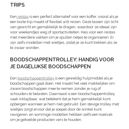
TRIPS
Een
reistas
is een perfect alternatief voor een koffer, vooral als je
een korte trip maakt of flexibel wilt reizen. Deze tassen zijn licht
van gewicht en gemakkelijk te dragen, waardoor ze ideaal zijn
voor weekendjes weg of sportactiviteiten. Kies voor een reistas
met meerdere vakken om je spullen netjes te organiseren. Er
zijn zelfs modellen met wieltjes, zodat je ze kunt trekken als ze
te zwaar worden.
BOODSCHAPPENTROLLEY: HANDIG VOOR
JE DAGELIJKSE BOODSCHAPPEN
Een
boodschappentrolley
is een geweldig hulpmiddel als je
boodschappen gaat doen. Het maakt het veel makkelijker om
zware boodschappen mee te nemen zonder je rug of
schouders te belasten. Daarnaast is een boodschappentrolley
vaak inklapbaar, wat betekent dat je hem gemakkelijk kunt
opbergen wanneer je hem niet gebruikt. Een stevige trolley met
wieltjes zorgt ervoor dat je soepel door de winkel kunt
navigeren, en sommige modellen hebben zelfs een koelvak
om je gekoelde producten vers te houden.