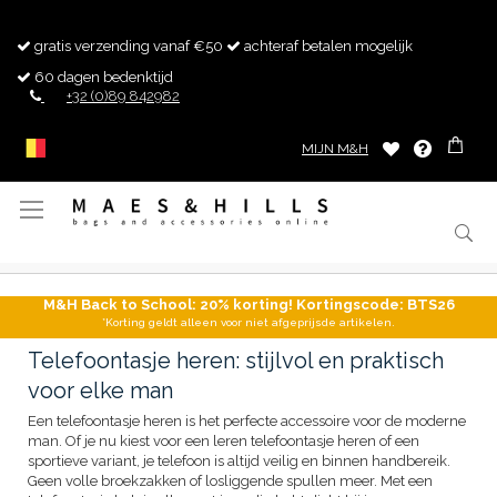
gratis verzending vanaf €50
achteraf betalen mogelijk
60 dagen bedenktijd
+32 (0)89 842982
MIJN M&H
Toggle
Nav
M&H Back to School: 20% korting! Kortingscode: BTS26
*Korting geldt alleen voor niet afgeprijsde artikelen.
Telefoontasje heren: stijlvol en praktisch
voor elke man
Een telefoontasje heren is het perfecte accessoire voor de moderne
man. Of je nu kiest voor een leren telefoontasje heren of een
sportieve variant, je telefoon is altijd veilig en binnen handbereik.
Geen volle broekzakken of losliggende spullen meer. Met een