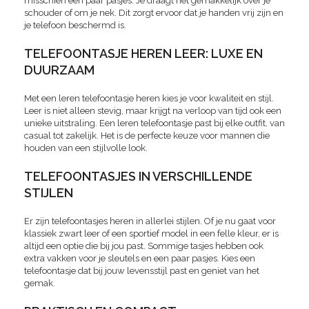
misschien een paar pasjes. Je draagt het gemakkelijk over je
schouder of om je nek. Dit zorgt ervoor dat je handen vrij zijn en
je telefoon beschermd is.
TELEFOONTASJE HEREN LEER: LUXE EN
DUURZAAM
Met een leren telefoontasje heren kies je voor kwaliteit en stijl.
Leer is niet alleen stevig, maar krijgt na verloop van tijd ook een
unieke uitstraling. Een leren telefoontasje past bij elke outfit, van
casual tot zakelijk. Het is de perfecte keuze voor mannen die
houden van een stijlvolle look.
TELEFOONTASJES IN VERSCHILLENDE
STIJLEN
Er zijn telefoontasjes heren in allerlei stijlen. Of je nu gaat voor
klassiek zwart leer of een sportief model in een felle kleur, er is
altijd een optie die bij jou past. Sommige tasjes hebben ook
extra vakken voor je sleutels en een paar pasjes. Kies een
telefoontasje dat bij jouw levensstijl past en geniet van het
gemak.