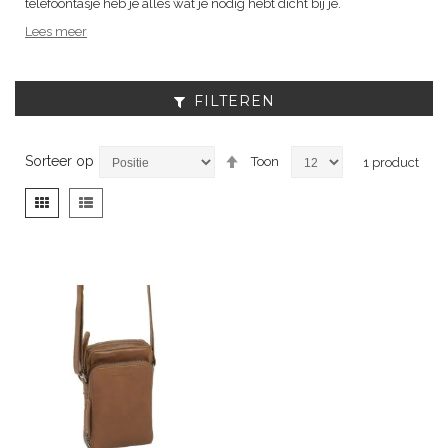
telefoontasje heb je alles wat je nodig hebt dicht bij je.
Lees meer
FILTEREN
Van
Sorteer op
Toon
1
product
hoog
naar
Tonen
Foto-
Lijst
laag
als
tabel
sorteren