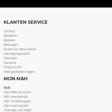
KLANTEN SERVICE
Contact
Bestellen
Betalen
Bezorgen
Ruilen en retourneren
Herroepingsrecht
Klachten
Garantie
Product info
Veel gestelde vragen
MIJN M&H
B2B
Mijn M&H account
Mijn wensenlijst
Mijn winkelwagen
Mijn mening telt
Vrienden van M&H