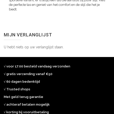
sportieve variant, er is altijd een tas die aansluit bij jouw stijl. Kies
de perfecte tas en geniet van het comfort en de stijl die het je
biedt.
MIJN VERLANGLIJST
U hebt niets op uw verlanglijst staan.
√ voor 17:00 besteld vandaag verzonden
√ gratis verzending vanaf €50
√ 60 dagen bedenktijd
√ Trusted shops
Met geld terug garantie
√ achteraf betalen mogelijk
√ korting bij vooruitbetaling