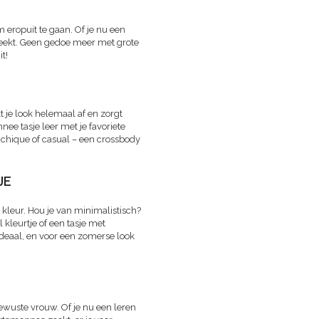
m eropuit te gaan. Of je nu een
reekt. Geen gedoe meer met grote
it!
t je look helemaal af en zorgt
nee tasje leer met je favoriete
f, chique of casual – een crossbody
JE
 kleur. Hou je van minimalistisch?
l kleurtje of een tasje met
 ideaal, en voor een zomerse look
wuste vrouw. Of je nu een leren