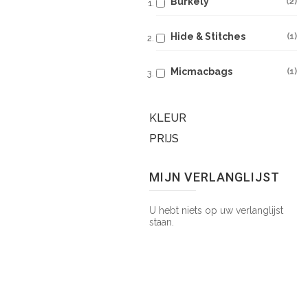
Burkely
2
Hide & Stitches
1
Micmacbags
1
KLEUR
PRIJS
MIJN VERLANGLIJST
U hebt niets op uw verlanglijst
staan.