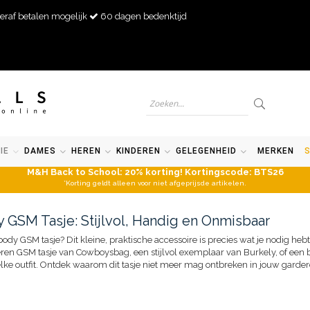
eraf betalen mogelijk
60 dagen bedenktijd
IE
DAMES
HEREN
KINDEREN
GELEGENHEID
MERKEN
M&H Back to School: 20% korting! Kortingscode: BTS26
*Korting geldt alleen voor niet afgeprijsde artikelen.
 GSM Tasje: Stijlvol, Handig en Onmisbaar
dy GSM tasje? Dit kleine, praktische accessoire is precies wat je nodig hebt o
leren GSM tasje van Cowboysbag, een stijlvol exemplaar van Burkely, of een 
 elke outfit. Ontdek waarom dit tasje niet meer mag ontbreken in jouw garde