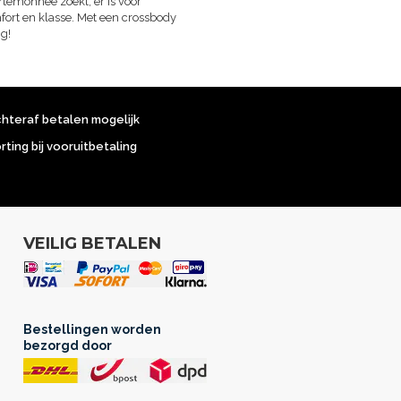
temonnee zoekt, er is voor
omfort en klasse. Met een crossbody
ig!
chteraf betalen mogelijk
orting bij vooruitbetaling
VEILIG BETALEN
Bestellingen worden
bezorgd door