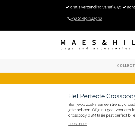
gratis verzending vanaf €50
acht
+32 (0)89 842982
COLLECT
Het Perfecte Crossbody
Ben je op zoek naar een trendy crossbo
je te hebben. Of je nu gaat voor een 
crossbody GSM tasje past perfect bij
Lees meer