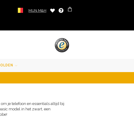
MIJN M&H
SOLDEN
m je telefoon en essentials altijd bij
basic model in het zwart, een
robe!