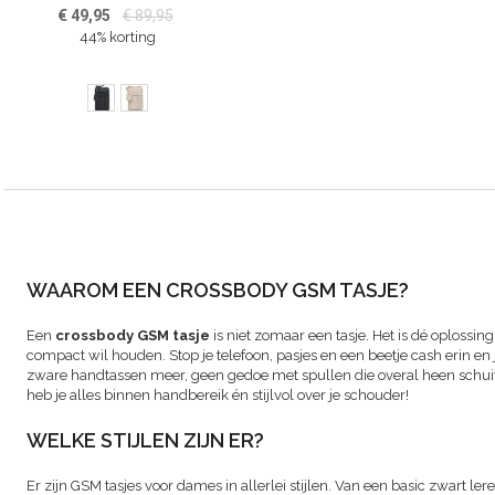
€ 49,95
€ 89,95
44% korting
WAAROM EEN CROSSBODY GSM TASJE?
Een
crossbody GSM tasje
is niet zomaar een tasje. Het is dé oplossin
compact wil houden. Stop je telefoon, pasjes en een beetje cash erin en
zware handtassen meer, geen gedoe met spullen die overal heen schui
heb je alles binnen handbereik én stijlvol over je schouder!
WELKE STIJLEN ZIJN ER?
Er zijn GSM tasjes voor dames in allerlei stijlen. Van een basic zwart ler