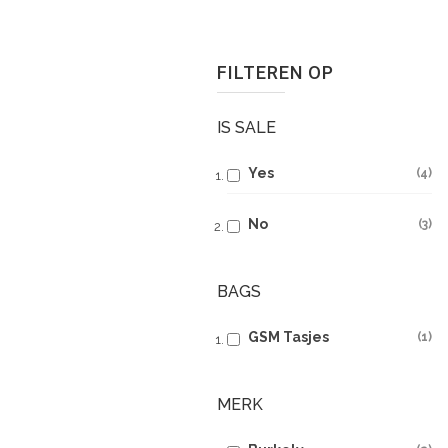
FILTEREN OP
IS SALE
Yes
4
No
3
BAGS
GSM Tasjes
1
MERK