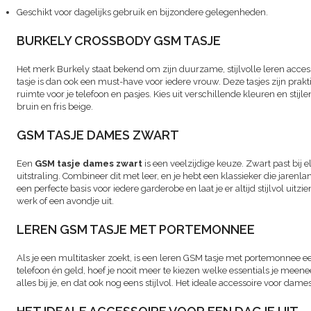
Geschikt voor dagelijks gebruik en bijzondere gelegenheden.
BURKELY CROSSBODY GSM TASJE
Het merk Burkely staat bekend om zijn duurzame, stijlvolle leren acce
tasje is dan ook een must-have voor iedere vrouw. Deze tasjes zijn prakt
ruimte voor je telefoon en pasjes. Kies uit verschillende kleuren en stijl
bruin en fris beige.
GSM TASJE DAMES ZWART
Een
GSM tasje dames zwart
is een veelzijdige keuze. Zwart past bij e
uitstraling. Combineer dit met leer, en je hebt een klassieker die jaren
een perfecte basis voor iedere garderobe en laat je er altijd stijlvol uitzi
werk of een avondje uit.
LEREN GSM TASJE MET PORTEMONNEE
Als je een multitasker zoekt, is een leren GSM tasje met portemonnee e
telefoon én geld, hoef je nooit meer te kiezen welke essentials je meene
alles bij je, en dat ook nog eens stijlvol. Het ideale accessoire voor 