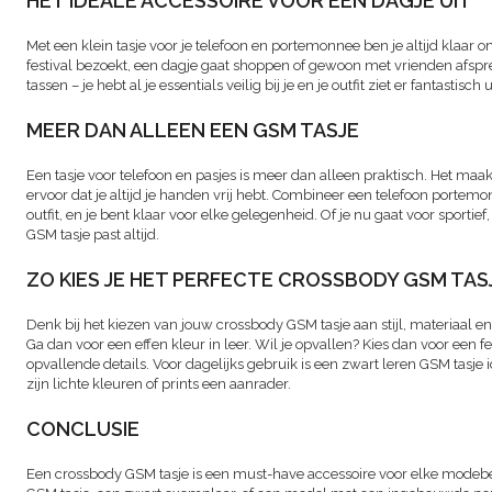
HET IDEALE ACCESSOIRE VOOR EEN DAGJE UIT
Met een klein tasje voor je telefoon en portemonnee ben je altijd klaar o
festival bezoekt, een dagje gaat shoppen of gewoon met vrienden afsp
tassen – je hebt al je essentials veilig bij je en je outfit ziet er fantastisch u
MEER DAN ALLEEN EEN GSM TASJE
Een tasje voor telefoon en pasjes is meer dan alleen praktisch. Het maak
ervoor dat je altijd je handen vrij hebt. Combineer een telefoon portemon
outfit, en je bent klaar voor elke gelegenheid. Of je nu gaat voor sportie
GSM tasje past altijd.
ZO KIES JE HET PERFECTE CROSSBODY GSM TAS
Denk bij het kiezen van jouw crossbody GSM tasje aan stijl, materiaal en
Ga dan voor een effen kleur in leer. Wil je opvallen? Kies dan voor een fe
opvallende details. Voor dagelijks gebruik is een zwart leren GSM tasje
zijn lichte kleuren of prints een aanrader.
CONCLUSIE
Een crossbody GSM tasje is een must-have accessoire voor elke modebe