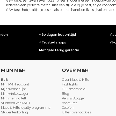
GSM tasje, een zwart exemplaar, of een model met een ingebouwde por
iedereen een perfecte match. Kies een stijl die bij je past, en ga voor c
GSM tasje heb je altijd je essentials binnen handbereik – stijlvol en hand
onden
√ 60 dagen bedenktijd
√ a
√ Trusted shops
√ k
Met geld terug garantie
MIJN M&H
OVER M&H
B2B
Over Maes & Hills
Mijn M&H account
Highlights
Mijn wensenlijst
Duurzaamheid
Mijn winkelwagen
Blog
Mijn mening telt
Pers & Blogger
Vrienden van M&H
Vacatures
Maes & Hills loyalty programma
Colofon
Studentenkorting
Uitleg over cookies