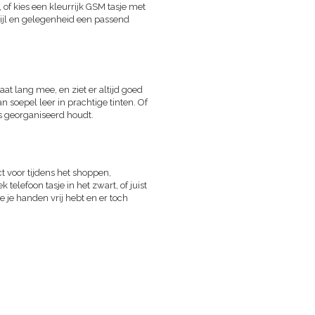
of kies een kleurrijk GSM tasje met
ijl en gelegenheid een passend
gaat lang mee, en ziet er altijd goed
n soepel leer in prachtige tinten. Of
s georganiseerd houdt.
ct voor tijdens het shoppen,
 telefoon tasje in het zwart, of juist
je je handen vrij hebt en er toch