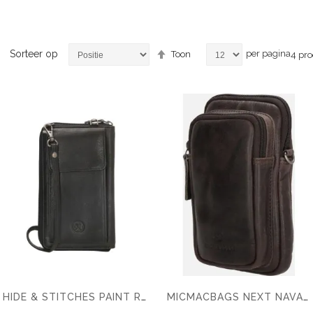
Van
Sorteer op
per pagina
Toon
4
pro
hoog
naar
laag
sorteren
HIDE & STITCHES PAINT ROCK GSM TASJE
MICMACBAGS NEXT NAVAJO PHONE WALLET