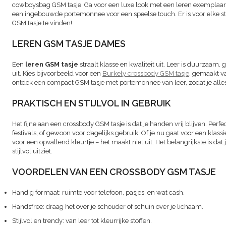
cowboysbag GSM tasje. Ga voor een luxe look met een leren exemplaar, 
een ingebouwde portemonnee voor een speelse touch. Er is voor elke st
GSM tasje te vinden!
LEREN GSM TASJE DAMES
Een
leren GSM tasje
straalt klasse en kwaliteit uit. Leer is duurzaam, 
uit. Kies bijvoorbeeld voor een
Burkely crossbody GSM tasje
, gemaakt va
ontdek een compact GSM tasje met portemonnee van leer, zodat je alle
PRAKTISCH EN STIJLVOL IN GEBRUIK
Het fijne aan een crossbody GSM tasje is dat je handen vrij blijven. Perfe
festivals, of gewoon voor dagelijks gebruik. Of je nu gaat voor een klassiek
voor een opvallend kleurtje – het maakt niet uit. Het belangrijkste is dat 
stijlvol uitziet.
VOORDELEN VAN EEN CROSSBODY GSM TASJE
Handig formaat: ruimte voor telefoon, pasjes, en wat cash.
Handsfree: draag het over je schouder of schuin over je lichaam.
Stijlvol en trendy: van leer tot kleurrijke stoffen.