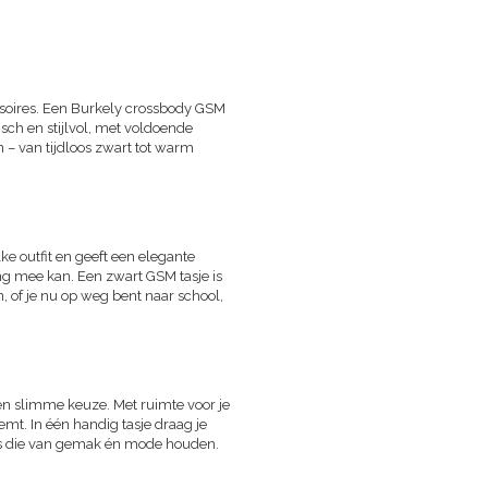
ssoires. Een Burkely crossbody GSM
isch en stijlvol, met voldoende
en – van tijdloos zwart tot warm
lke outfit en geeft een elegante
lang mee kan. Een zwart GSM tasje is
en, of je nu op weg bent naar school,
en slimme keuze. Met ruimte voor je
emt. In één handig tasje draag je
dames die van gemak én mode houden.