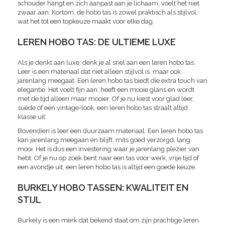
schouder hangt en zich aanpast aan je lichaam, voelt het niet
zwaar aan. Kortom, de hobo tas is zowel praktisch als stijlvol,
wat het tot een topkeuze maakt voor elke dag.
LEREN HOBO TAS: DE ULTIEME LUXE
Als je denkt aan luxe, denk je al snel aan een leren hobo tas.
Leer is een materiaal dat niet alleen stijlvol is, maar ook
jarenlang meegaat. Een leren hobo tas biedt die extra touch van
elegantie. Het voelt fijn aan, heeft een mooie glans en wordt
met de tijd alleen maar mooier. Of je nu kiest voor glad leer,
suède of een vintage-look, een leren hobo tas straalt altijd
klasse uit.
Bovendien is leer een duurzaam materiaal. Een leren hobo tas
kan jarenlang meegaan en blijft, mits goed verzorgd, lang
mooi. Het is dus een investering waar je jarenlang plezier van
hebt. Of je nu op zoek bent naar een tas voor werk, vrije tijd of
een avondje uit, een leren hobo tas is altijd een goede keuze.
BURKELY HOBO TASSEN: KWALITEIT EN
STIJL
Burkely is een merk dat bekend staat om zijn prachtige leren