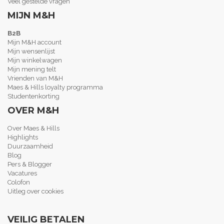
Veel gestelde vragen
MIJN M&H
B2B
Mijn M&H account
Mijn wensenlijst
Mijn winkelwagen
Mijn mening telt
Vrienden van M&H
Maes & Hills loyalty programma
Studentenkorting
OVER M&H
Over Maes & Hills
Highlights
Duurzaamheid
Blog
Pers & Blogger
Vacatures
Colofon
Uitleg over cookies
VEILIG BETALEN