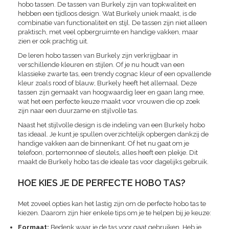
hobo tassen. De tassen van Burkely zijn van topkwaliteit en
hebben een tijdloos design. Wat Burkely uniek maakt, is de
combinatie van functionaliteit en stijl. De tassen zijn niet alleen
praktisch, met veel opbergruimte en handige vakken, maar
zien er ook prachtig uit.
De leren hobo tassen van Burkely zijn verkrijgbaar in
verschillende kleuren en stijlen. Of je nu houdt van een
klassieke zwarte tas, een trendy cognac kleur of een opvallende
kleur zoals rood of blauw, Burkely heeft het allemaal. Deze
tassen zijn gemaakt van hoogwaardig leer en gaan lang mee,
wat het een perfecte keuze maakt voor vrouwen die op zoek
zijn naar een duurzame en stijlvolle tas.
Naast het stijlvolle design is de indeling van een Burkely hobo
tas ideaal. Je kunt je spullen overzichtelijk opbergen dankzij de
handige vakken aan de binnenkant. Of het nu gaat om je
telefoon, portemonnee of sleutels, alles heeft een plekje. Dit
maakt de Burkely hobo tas de ideale tas voor dagelijks gebruik.
HOE KIES JE DE PERFECTE HOBO TAS?
Met zoveel opties kan het lastig zijn om de perfecte hobo tas te
kiezen. Daarom zijn hier enkele tips om je te helpen bij je keuze:
Formaat:
Bedenk waar je de tas voor gaat gebruiken. Heb je