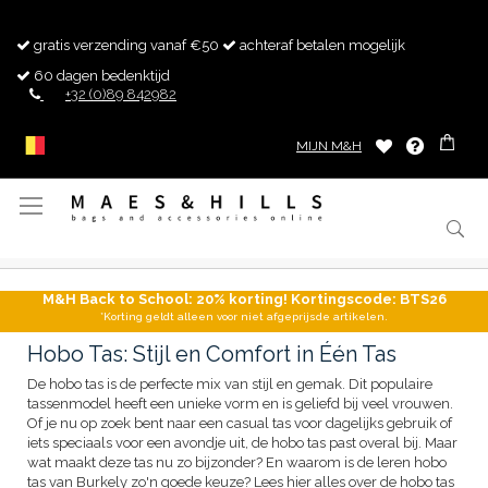
gratis verzending vanaf €50
achteraf betalen mogelijk
60 dagen bedenktijd
+32 (0)89 842982
MIJN M&H
Toggle
Nav
M&H Back to School: 20% korting! Kortingscode: BTS26
*Korting geldt alleen voor niet afgeprijsde artikelen.
Hobo Tas: Stijl en Comfort in Één Tas
De hobo tas is de perfecte mix van stijl en gemak. Dit populaire
tassenmodel heeft een unieke vorm en is geliefd bij veel vrouwen.
Of je nu op zoek bent naar een casual tas voor dagelijks gebruik of
iets speciaals voor een avondje uit, de hobo tas past overal bij. Maar
wat maakt deze tas nu zo bijzonder? En waarom is de leren hobo
tas van Burkely zo'n goede keuze? Lees hier alles over de hobo tas