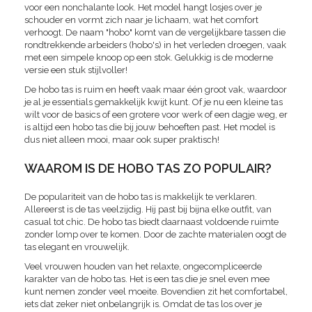
voor een nonchalante look. Het model hangt losjes over je
schouder en vormt zich naar je lichaam, wat het comfort
verhoogt. De naam "hobo" komt van de vergelijkbare tassen die
rondtrekkende arbeiders (hobo's) in het verleden droegen, vaak
met een simpele knoop op een stok. Gelukkig is de moderne
versie een stuk stijlvoller!
De hobo tas is ruim en heeft vaak maar één groot vak, waardoor
je al je essentials gemakkelijk kwijt kunt. Of je nu een kleine tas
wilt voor de basics of een grotere voor werk of een dagje weg, er
is altijd een hobo tas die bij jouw behoeften past. Het model is
dus niet alleen mooi, maar ook super praktisch!
WAAROM IS DE HOBO TAS ZO POPULAIR?
De populariteit van de hobo tas is makkelijk te verklaren.
Allereerst is de tas veelzijdig. Hij past bij bijna elke outfit, van
casual tot chic. De hobo tas biedt daarnaast voldoende ruimte
zonder lomp over te komen. Door de zachte materialen oogt de
tas elegant en vrouwelijk.
Veel vrouwen houden van het relaxte, ongecompliceerde
karakter van de hobo tas. Het is een tas die je snel even mee
kunt nemen zonder veel moeite. Bovendien zit het comfortabel,
iets dat zeker niet onbelangrijk is. Omdat de tas los over je