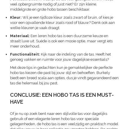
veel opbergruimte nodig of juist niet? Er zijn kleine,
middelgrote en grote hobo tassen beschikbaar.
Kleur:
Wil je een tijdloze kleur zoals zwart of bruin, of kies je
voor een opvallende kleur zoals rood of blauw? Denk ook aan
welke kleuren je vaak draagt.
Materiaal:
Een leren hobo tas is een duurzame keuze en
straalt luxe uit. Suède is ook een mooie optie, maar vergt iets
meer onderhoud.
Functionaliteit:
Kijk naar de indeling van de tas. Heeft het
genoeg vakken en ruimte voor jouw dagelijkse essentials?
Met deze tips in gedachten kun je gemakkelijker de perfecte
hobo tas kiezen die past bij jouw stijl en behoeften. Burkely
biedt een breed scala aan opties, dus je vindt gegarandeerd een
tas die helemaal bij jou past.
CONCLUSIE: EEN HOBO TAS IS EEN MUST-
HAVE
Of je nu op zoek bent naar een stijlvolle tas voor dagelijks
gebruik of een elegante leren hobo tas voor speciale
gelegenheden, de hobo tas is een veelzijdig en praktisch model