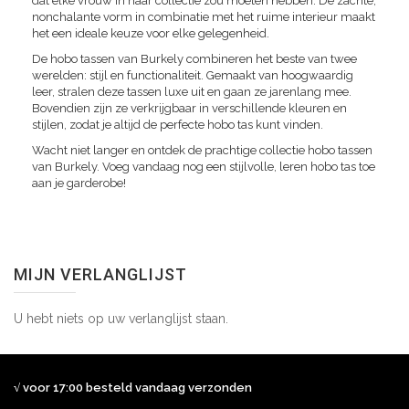
dat elke vrouw in haar collectie zou moeten hebben. De zachte,
nonchalante vorm in combinatie met het ruime interieur maakt
het een ideale keuze voor elke gelegenheid.
De hobo tassen van Burkely combineren het beste van twee
werelden: stijl en functionaliteit. Gemaakt van hoogwaardig
leer, stralen deze tassen luxe uit en gaan ze jarenlang mee.
Bovendien zijn ze verkrijgbaar in verschillende kleuren en
stijlen, zodat je altijd de perfecte hobo tas kunt vinden.
Wacht niet langer en ontdek de prachtige collectie hobo tassen
van Burkely. Voeg vandaag nog een stijlvolle, leren hobo tas toe
aan je garderobe!
MIJN VERLANGLIJST
U hebt niets op uw verlanglijst staan.
√ voor 17:00 besteld vandaag verzonden