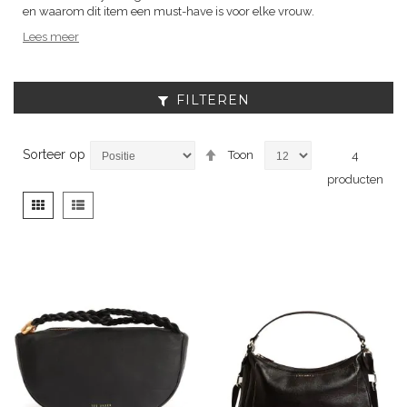
en waarom dit item een must-have is voor elke vrouw.
Lees meer
FILTEREN
Van
Sorteer op
Toon
4
hoog
producten
naar
laag
Tonen
Foto-
Lijst
sorteren
als
tabel