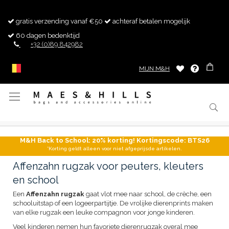
gratis verzending vanaf €50
achteraf betalen mogelijk
60 dagen bedenktijd
+32 (0)89 842982
MIJN M&H
Toggle
Nav
M&H Back to School: 20% korting! Kortingscode: BTS26
*Korting geldt alleen voor niet afgeprijsde artikelen.
Affenzahn rugzak voor peuters, kleuters
en school
Een
Affenzahn rugzak
gaat vlot mee naar school, de crèche, een
schooluitstap of een logeerpartijtje. De vrolijke dierenprints maken
van elke rugzak een leuke compagnon voor jonge kinderen.
Veel kinderen nemen hun favoriete dierenrugzak overal mee