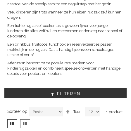
naartoe, van de speelplaats tot een daguitstap met het gezin.
Veel kinderen zijn trots wanneer ze hun eigen rugzak zelf kunnen
dragen.
Een lichte rugzak of boekentas is gewoon fijner voor jonge
kinderen die alles zelf willen meenemen onderweg naar school of
de opvang.
Een drinkbus, fruitdoos, lunchbox en reservekleertjes passen
makkelijk in de rugzak. Dat is handig tijdens een schooldagje,
uitstap of verlof.
Affenzahn behoort tot de populairste merken voor
kinderrugzakken en combineert speelse ontwerpen met handige
details voor peuters en kleuters.
FILTEREN
Van
Sorteer op
Toon
1
product
hoog
naar
Tonen
Foto-
Lijst
laag
als
tabel
sorteren