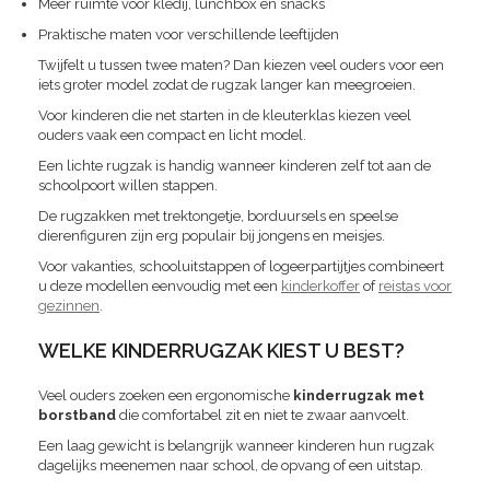
Meer ruimte voor kledij, lunchbox en snacks
Praktische maten voor verschillende leeftijden
Twijfelt u tussen twee maten? Dan kiezen veel ouders voor een
iets groter model zodat de rugzak langer kan meegroeien.
Voor kinderen die net starten in de kleuterklas kiezen veel
ouders vaak een compact en licht model.
Een lichte rugzak is handig wanneer kinderen zelf tot aan de
schoolpoort willen stappen.
De rugzakken met trektongetje, borduursels en speelse
dierenfiguren zijn erg populair bij jongens en meisjes.
Voor vakanties, schooluitstappen of logeerpartijtjes combineert
u deze modellen eenvoudig met een
kinderkoffer
of
reistas voor
gezinnen
.
WELKE KINDERRUGZAK KIEST U BEST?
Veel ouders zoeken een ergonomische
kinderrugzak met
borstband
die comfortabel zit en niet te zwaar aanvoelt.
Een laag gewicht is belangrijk wanneer kinderen hun rugzak
dagelijks meenemen naar school, de opvang of een uitstap.