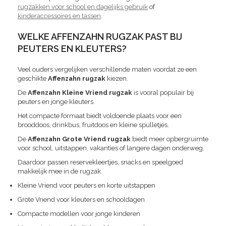
rugzakken voor school en dagelijks gebruik
of
kinderaccessoires en tassen
.
WELKE AFFENZAHN RUGZAK PAST BIJ
PEUTERS EN KLEUTERS?
Veel ouders vergelijken verschillende maten voordat ze een
geschikte
Affenzahn rugzak
kiezen.
De
Affenzahn Kleine Vriend rugzak
is vooral populair bij
peuters en jonge kleuters.
Het compacte formaat biedt voldoende plaats voor een
brooddoos, drinkbus, fruitdoos en kleine spulletjes.
De
Affenzahn Grote Vriend rugzak
biedt meer opbergruimte
voor school, uitstappen, vakanties of langere dagen onderweg.
Daardoor passen reservekleertjes, snacks en speelgoed
makkelijk mee in de rugzak.
Kleine Vriend voor peuters en korte uitstappen
Grote Vriend voor kleuters en schooldagen
Compacte modellen voor jonge kinderen