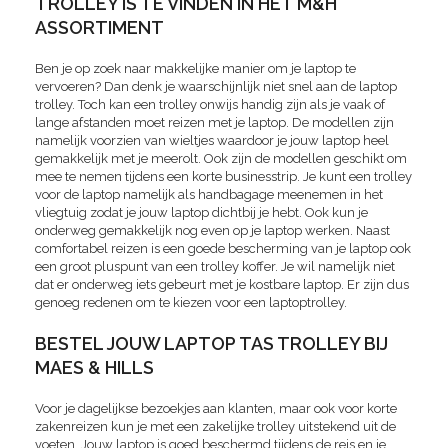
TROLLEY IS TE VINDEN IN HET M&H
ASSORTIMENT
Ben je op zoek naar makkelijke manier om je laptop te
vervoeren? Dan denk je waarschijnlijk niet snel aan de laptop
trolley. Toch kan een trolley onwijs handig zijn als je vaak of
lange afstanden moet reizen met je laptop. De modellen zijn
namelijk voorzien van wieltjes waardoor je jouw laptop heel
gemakkelijk met je meerolt. Ook zijn de modellen geschikt om
mee te nemen tijdens een korte businesstrip. Je kunt een trolley
voor de laptop namelijk als handbagage meenemen in het
vliegtuig zodat je jouw laptop dichtbij je hebt. Ook kun je
onderweg gemakkelijk nog even op je laptop werken. Naast
comfortabel reizen is een goede bescherming van je laptop ook
een groot pluspunt van een trolley koffer. Je wil namelijk niet
dat er onderweg iets gebeurt met je kostbare laptop. Er zijn dus
genoeg redenen om te kiezen voor een laptoptrolley.
BESTEL JOUW LAPTOP TAS TROLLEY BIJ
MAES & HILLS
Voor je dagelijkse bezoekjes aan klanten, maar ook voor korte
zakenreizen kun je met een zakelijke trolley uitstekend uit de
voeten. Jouw laptop is goed beschermd tijdens de reis en je