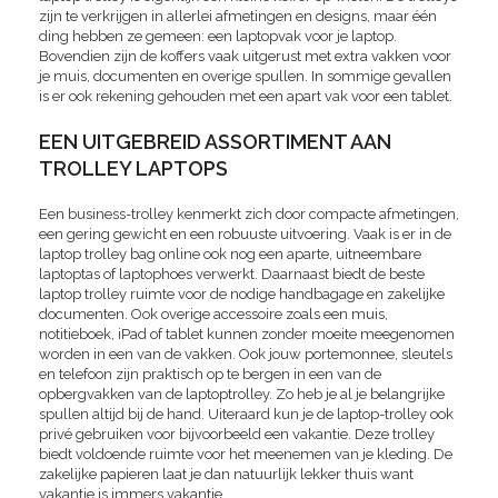
zijn te verkrijgen in allerlei afmetingen en designs, maar één
ding hebben ze gemeen: een laptopvak voor je laptop.
Bovendien zijn de koffers vaak uitgerust met extra vakken voor
je muis, documenten en overige spullen. In sommige gevallen
is er ook rekening gehouden met een apart vak voor een tablet.
EEN UITGEBREID ASSORTIMENT AAN
TROLLEY LAPTOPS
Een business-trolley kenmerkt zich door compacte afmetingen,
een gering gewicht en een robuuste uitvoering. Vaak is er in de
laptop trolley bag online ook nog een aparte, uitneembare
laptoptas of laptophoes verwerkt. Daarnaast biedt de beste
laptop trolley ruimte voor de nodige handbagage en zakelijke
documenten. Ook overige accessoire zoals een muis,
notitieboek, iPad of tablet kunnen zonder moeite meegenomen
worden in een van de vakken. Ook jouw portemonnee, sleutels
en telefoon zijn praktisch op te bergen in een van de
opbergvakken van de laptoptrolley. Zo heb je al je belangrijke
spullen altijd bij de hand. Uiteraard kun je de laptop-trolley ook
privé gebruiken voor bijvoorbeeld een vakantie. Deze trolley
biedt voldoende ruimte voor het meenemen van je kleding. De
zakelijke papieren laat je dan natuurlijk lekker thuis want
vakantie is immers vakantie.