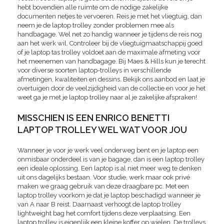
hebt bovendien alle ruimte om de nodige zakelijke
documenten netjes te vervoeren. Reis je met het vliegtuig, dan
neem je de laptop trolley zonder problemen mee als
handbagage. Wel net zo handig wanneer je tijdens de reis nog
aan het werk wil. Controleer bij de vliegtuigmaatschappij goed
of je laptop tas trolley voldoet aan de maximale afmeting voor
het meenemen van handbagage. Bij Maes & Hills kun je terecht
voor diverse soorten laptop-trolleys in verschillende
afmetingen, kwaliteiten en dessins. Bekijk ons aanbod en laat je
overtuigen door de veelzijdigheid van de collectie en voor je het
weet ga je met je laptop trolley naar al je zakelijke afspraken!
MISSCHIEN IS EEN ENRICO BENETTI
LAPTOP TROLLEY WEL WAT VOOR JOU
Wanneer je voor je werk veel onderweg bent en je laptop een
onmisbaar onderdeel is van je bagage, dan is een laptop trolley
een ideale oplossing. Een laptop is al niet meer weg te denken
uit ons dagelijks bestaan. Voor studie, werk maar ook privé
maken we graag gebruik van deze draagbare pc. Met een
laptop trolley voorkom je dat je laptop beschadigd wanneer je
van A naar B reist. Daarnaast verhoogt de laptop trolley
lightweight bag het comfort tijdens deze verplaatsing. Een
laptop trolley is eigenlijk een kleine koffer op wielen. De trolleys