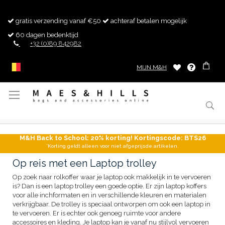
gratis verzending vanaf €50
achteraf betalen mogelijk
60 dagen bedenktijd
+32 (0)89 842982
MIJN M&H
Toggle
Nav
M&H Back to School: 20% korting! Kortingscode: BTS26
*Korting geldt alleen voor niet afgeprijsde artikelen.
Op reis met een Laptop trolley
Op zoek naar rolkoffer waar je laptop ook makkelijk in te vervoeren
is? Dan is een laptop trolley een goede optie. Er zijn laptop koffers
voor alle inchformaten en in verschillende kleuren en materialen
verkrijgbaar. De trolley is speciaal ontworpen om ook een laptop in
te vervoeren. Er is echter ook genoeg ruimte voor andere
accessoires en kleding. Je laptop kan je vanaf nu stijlvol vervoeren