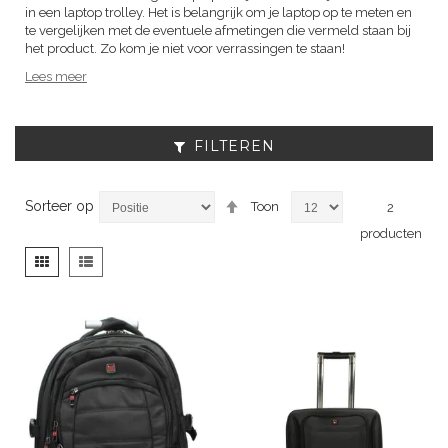
in een laptop trolley. Het is belangrijk om je laptop op te meten en
te vergelijken met de eventuele afmetingen die vermeld staan bij
het product. Zo kom je niet voor verrassingen te staan!
Lees meer
FILTEREN
Van
Sorteer op
Toon
2
hoog
producten
naar
laag
Tonen
Foto-
Lijst
sorteren
als
tabel