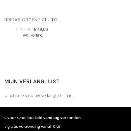
BRIDAS GROENE CLUTCH VAN DAIM MET KLEINE METALEN STUDS
€ 109,00
€ 49,00
55% korting
MIJN VERLANGLIJST
U hebt niets op uw verlanglijst staan.
√ voor 17:00 besteld vandaag verzonden
√ gratis verzending vanaf €50