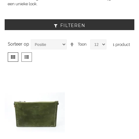
een unieke look.
FILTEREN
Van
Sorteer op
Toon
1
product
hoog
naar
Tonen
Foto-
Lijst
laag
als
tabel
sorteren