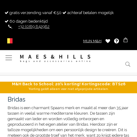
gratis verzending vanaf €50
achteraf betalen mogelijk
60 dagen bedenktijd
+32 (0)89 842982
MIJN M&H
Toggle
Nav
M&H Back to School: 20% korting! Kortingscode: BTS26
*Korting geldt alleen voor niet afgeprijsde artikelen.
Bridas
Bridas is een charmant Spaans merk en maakt al meer dan 35 jaar
tassen in veelal warme mediterrane kleuren. De tassen zijn
gemaakt van leder en worden volledig ontworpen en
geproduceerd in het eigen atelier van Bridas. Hierdoor zijn er
talloze mogelijkheden om een persoonlijk design te creëren. Dit is
meteen ook de grootste troef van het merk, want zo krijgt iedere tas