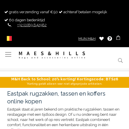
gratis verzending vanaf €50
achteraf betalen mogelijk
60 dagen bedenktijd
+32 (0)89 842982
MIJN M&H
Toggle
Nav
M&H Back to School: 20% korting! Kortingscode: BTS26
*Korting geldt alleen voor niet afgeprijsde artikelen.
Eastpak rugzakken, tassen en koffers
online kopen
Eastpak staat al jaren bekend om praktische rugzakken, tassen en
reisbagage met een tijdloos design. Of u nu onderweg bent naar
school, naar het werk of op reis vertrekt: Eastpak combineert
comfort, functionaliteit en een herkenbare uitstraling in één