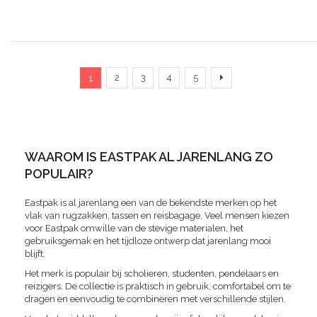
Pagina
U lees momenteel pagina
Pagina
Pagina
Pagina
Pagina
Pagina
Verder
2
3
4
5
1
WAAROM IS EASTPAK AL JARENLANG ZO
POPULAIR?
Eastpak is al jarenlang een van de bekendste merken op het
vlak van rugzakken, tassen en reisbagage. Veel mensen kiezen
voor Eastpak omwille van de stevige materialen, het
gebruiksgemak en het tijdloze ontwerp dat jarenlang mooi
blijft.
Het merk is populair bij scholieren, studenten, pendelaars en
reizigers. De collectie is praktisch in gebruik, comfortabel om te
dragen en eenvoudig te combineren met verschillende stijlen.