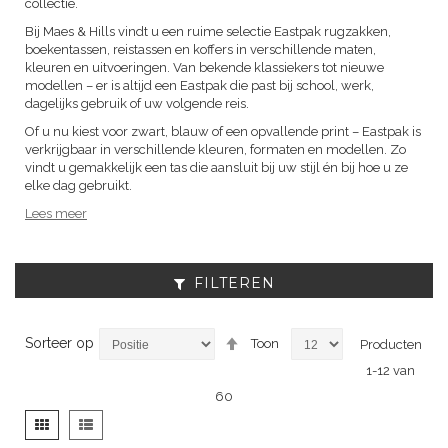
collectie.
Bij Maes & Hills vindt u een ruime selectie Eastpak rugzakken,
boekentassen, reistassen en koffers in verschillende maten,
kleuren en uitvoeringen. Van bekende klassiekers tot nieuwe
modellen – er is altijd een Eastpak die past bij school, werk,
dagelijks gebruik of uw volgende reis.
Of u nu kiest voor zwart, blauw of een opvallende print – Eastpak is
verkrijgbaar in verschillende kleuren, formaten en modellen. Zo
vindt u gemakkelijk een tas die aansluit bij uw stijl én bij hoe u ze
elke dag gebruikt.
Lees meer
FILTEREN
Van
Sorteer op
Toon
Producten
hoog
1
-
12
van
naar
laag
60
sorteren
Tonen
Foto-
Lijst
als
tabel