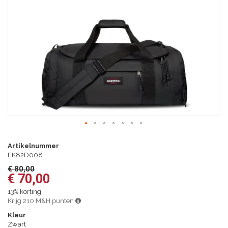
afbeeldingen-
gallerij
Ga
naar
Artikelnummer
het
EK82D008
begin
€ 80,00
van
€ 70,00
de
afbeeldingen-
13% korting
gallerij
Krijg 210 M&H punten
Kleur
Zwart