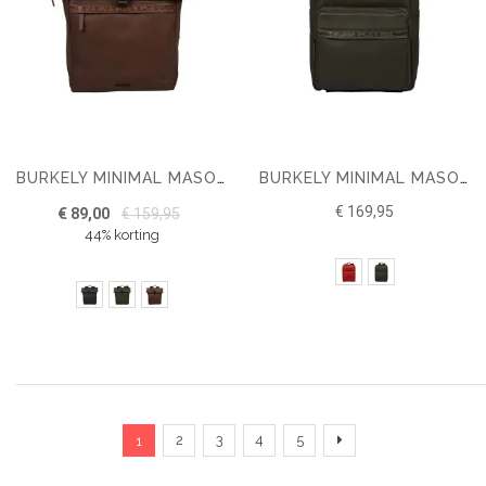
BURKELY MINIMAL MASON ROLLTOP RUGZAK 14"
BURKELY MINIMAL MASON RUGZAK 15.6"
€ 169,95
€ 89,00
€ 159,95
44% korting
Pagina
U lees momenteel pagina
Pagina
Pagina
Pagina
Pagina
Pagina
Verder
2
3
4
5
1