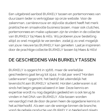
Een uitgebreid aanbod BURKELY tassen en portemonnees van
duurzaam leder is verkrijgbaar op onze website. Voor de
zakenman, carrièrevrouw en stijlvolle student heeft het merk
praktische en smaakvolle business tassen, maar ook clutches,
portemonnees en make-uptassen zijn te vinden in de collectie
van BURKELY bij Maes & Hills. Wij proberen jouw bestelling
altijd zo snel mogelijk te verzenden, zodat jij zo snel mogelijk
van jouw nieuwe tas BURKELY kan genieten. Laat je inspireren
door de prachtige collectie BURKELY tassen bij Maes & Hills!
DE GESCHIEDENIS VAN BURKELY TASSEN
BURKELY is opgericht in 1988, maar de werkelijke
geschiedenis gaat terug tot 1944. In dat jaar werd "Horsten
Lederwaren" opgericht, het bedrijf dat uiteindelijk het
levenslicht aan BURKELY schenkt. Horsten Lederwaren is al
sinds het begin gespecialiseerd in leer. Deze kennis en
expertise wordt nu nog dagelijks gedeeld en is ook terug te
vinden in het DNA van BURKELY. Alle tassen worden
vervaardigd met de door de jaren heen de opgedane kennis in
het achterhoofd. Als een van de weinige binnen de branche,
vond de gehele productie van BURKELY in Nederland plaats.