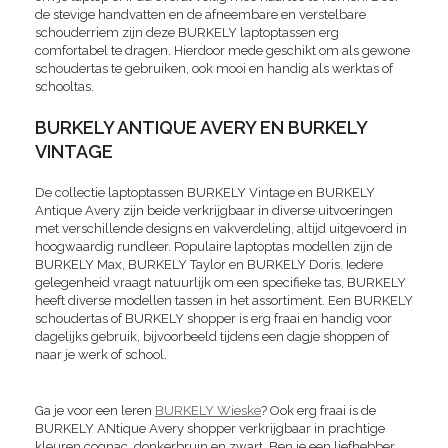
de stevige handvatten en de afneembare en verstelbare
schouderriem zijn deze BURKELY laptoptassen erg
comfortabel te dragen. Hierdoor mede geschikt om als gewone
schoudertas te gebruiken, ook mooi en handig als werktas of
schooltas.
BURKELY ANTIQUE AVERY EN BURKELY
VINTAGE
De collectie laptoptassen BURKELY Vintage en BURKELY
Antique Avery zijn beide verkrijgbaar in diverse uitvoeringen
met verschillende designs en vakverdeling, altijd uitgevoerd in
hoogwaardig rundleer. Populaire laptoptas modellen zijn de
BURKELY Max, BURKELY Taylor en BURKELY Doris. Iedere
gelegenheid vraagt natuurlijk om een specifieke tas, BURKELY
heeft diverse modellen tassen in het assortiment. Een BURKELY
schoudertas of BURKELY shopper is erg fraai en handig voor
dagelijks gebruik, bijvoorbeeld tijdens een dagje shoppen of
naar je werk of school.
Ga je voor een leren
BURKELY Wieske
? Ook erg fraai is de
BURKELY ANtique Avery shopper verkrijgbaar in prachtige
kleuren cognac, donkerbruin en zwart. Ben je een liefhebber