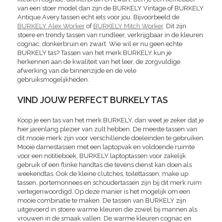
van een stoer model dan zijn de BURKELY Vintage of BURKELY
Antique Avery tassen echt iets voor jou. Bijvoorbeeld de
BURKELY Alex Worker
of
BURKELY Mitch Worker
. Dit zijn
stoere en trendy tassen van rundleer, verkrijgbaar in de kleuren
cognac, donkerbruin en zwart. Wie wil er nu geen echte
BURKELY tas? Tassen van het merk BURKELY kun je
herkennen aan de kwaliteit van het leer, de zorgvuldige
afwerking van de binnenzijde en de vele
gebruiksmogelijkheden.
VIND JOUW PERFECT BURKELY TAS
Koop je een tas van het merk BURKELY, dan weet je zeker dat je
hier jarenlang plezier van zult hebben. De meeste tassen van
dit mooie merk zijn voor verschillende doeleinden te gebruiken.
Mooie damestassen met een laptopvak en voldoende ruimte
voor een notitieboek, BURKELY laptoptassen voor zakelijk
gebruik of een flinke handtas die tevens dienst kan doen als
weekendtas. Ook de kleine clutches, toilettassen, make up
tassen, portemonnees en schoudertassen zijn bij dit merk ruim
vertegenwoordigd. Op deze manier is het mogelijk om een
mooie combinatie te maken. De tassen van BURKELY zijn
uitgevoerd in stoere warme kleuren die zowel bij mannen als
vrouwen in de smaak vallen. De warme kleuren cognac en