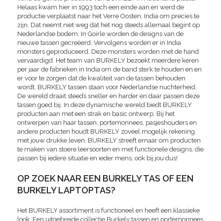
Helaas kwam hier in 1993 toch een einde aan en werd de
productie verplaatst naar het Verre Oosten, India om precies te
zijn. Dat neemt niet weg dat het nog steeds allemaal begint op
Nederlandse bodem. In Goirle worden de designs van de
nieuwe tassen gecreëerd. Vervolgens worden er in India
monsters geproduceerd. Deze monsters worden met de hand
vervaardigd. Het team van BURKELY bezoekt meerdere keren
per jaar de fabrieken in India om de band sterk te houden en en
er voor te zorgen dat de kwaliteit van de tassen behouden
wordt. BURKELY tassen staan voor Nederlandse nuchterheid.
De wereld draait steeds sneller en harder en daar passen deze
tassen goed bij. In deze dynamische wereld biedt BURKELY
producten aan met een strak en basic ontwerp. Bij het
ontwerpen van haar tassen, portemonnees, pasjeshouders en
andere producten houdt BURKELY zoveel mogelijk rekening
met jouw drukke leven. BURKELY streeft ernaar om producten
te maken van stoere leersoorten en met functionele designs, die
passen bij iedere situatie en ieder mens; ook bij jou dus!
OP ZOEK NAAR EEN BURKELY TAS OF EEN
BURKELY LAPTOPTAS?
Het BURKELY assortiment is functioneel en heeft een klassieke
look. Een uitgebreide collectie Burkely tassen en portemonnees