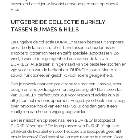
tassen en bestel jouw favoriet eenvoudig en snel op Maes &
Hills
UITGEBREIDE COLLECTIE BURKELY
TASSEN BIJ MAES & HILLS
De uitgebreide collectie BURKELY tassen bestaat uit shoppers,
cross-body tassen, clutches, handtassen, schoudertassen,
shoppers, portemonnees en zelfs speciale laptoptassen. Zo
vind je voor iedere gelegenheid een passende tas van
BURKELY. Alle tassen zijn gemaakt van de beste leersoorten en
zijn voorzien van de herkenbare BURKELY touch: Modern,
stijlvol, functioneel en geschikt voor iedere gelegenheid.
Ben je opzoek naar een praktische tas met een klassiek, stoer
design en vind je draagcomfort erg belangrijk? Dan is een tas
van BURKELY perfect voor jou! Voor vragen of advies kun je
altijd contact met ons opnemen. Heb je bijvoorbeeld een vraag
over het onderhoud van een tas? Stuur ons dan gerust een
mailtje en dan helpen wij je graag verder.
Ben je misschien op zoek naar een BURKELY laptoptas of
BURKELY shopper? De laptoptassen van BURKELY zijn van
uitstekende kwaliteit en door het speciale laptopvak geschikt
om je laptop of iPad overal veilig mee naartoe te nemen. Door