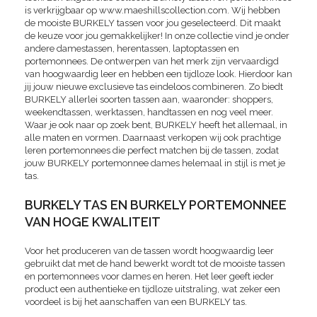
is verkrijgbaar op www.maeshillscollection.com. Wij hebben
de mooiste BURKELY tassen voor jou geselecteerd. Dit maakt
de keuze voor jou gemakkelijker! In onze collectie vind je onder
andere damestassen, herentassen, laptoptassen en
portemonnees. De ontwerpen van het merk zijn vervaardigd
van hoogwaardig leer en hebben een tijdloze look. Hierdoor kan
jij jouw nieuwe exclusieve tas eindeloos combineren. Zo biedt
BURKELY allerlei soorten tassen aan, waaronder: shoppers,
weekendtassen, werktassen, handtassen en nog veel meer.
Waar je ook naar op zoek bent, BURKELY heeft het allemaal, in
alle maten en vormen. Daarnaast verkopen wij ook prachtige
leren portemonnees die perfect matchen bij de tassen, zodat
jouw BURKELY portemonnee dames helemaal in stijl is met je
tas.
BURKELY TAS EN BURKELY PORTEMONNEE
VAN HOGE KWALITEIT
Voor het produceren van de tassen wordt hoogwaardig leer
gebruikt dat met de hand bewerkt wordt tot de mooiste tassen
en portemonnees voor dames en heren. Het leer geeft ieder
product een authentieke en tijdloze uitstraling, wat zeker een
voordeel is bij het aanschaffen van een BURKELY tas.