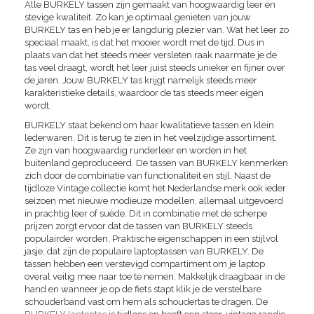
Alle BURKELY tassen zijn gemaakt van hoogwaardig leer en
stevige kwaliteit. Zo kan je optimaal genieten van jouw
BURKELY tas en heb je er langdurig plezier van. Wat het leer zo
speciaal maakt, is dat het mooier wordt met de tijd. Dus in
plaats van dat het steeds meer versleten raak naarmate je de
tas veel draagt, wordt het leer juist steeds unieker en fijner over
de jaren. Jouw BURKELY tas krijgt namelijk steeds meer
karakteristieke details, waardoor de tas steeds meer eigen
wordt.
BURKELY staat bekend om haar kwalitatieve tassen en klein
lederwaren. Dit is terug te zien in het veelzijdige assortiment.
Ze zijn van hoogwaardig runderleer en worden in het
buitenland geproduceerd. De tassen van BURKELY kenmerken
zich door de combinatie van functionaliteit en stijl. Naast de
tijdloze Vintage collectie komt het Nederlandse merk ook ieder
seizoen met nieuwe modieuze modellen, allemaal uitgevoerd
in prachtig leer of suède. Dit in combinatie met de scherpe
prijzen zorgt ervoor dat de tassen van BURKELY steeds
populairder worden. Praktische eigenschappen in een stijlvol
jasje, dat zijn de populaire laptoptassen van BURKELY. De
tassen hebben een verstevigd compartiment om je laptop
overal veilig mee naar toe te nemen. Makkelijk draagbaar in de
hand en wanneer je op de fiets stapt klik je de verstelbare
schouderband vast om hem als schoudertas te dragen. De