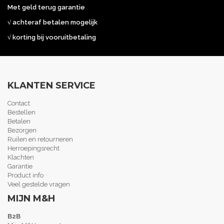
Met geld terug garantie
√ achteraf betalen mogelijk
√ korting bij vooruitbetaling
KLANTEN SERVICE
Contact
Bestellen
Betalen
Bezorgen
Ruilen en retourneren
Herroepingsrecht
Klachten
Garantie
Product info
Veel gestelde vragen
MIJN M&H
B2B