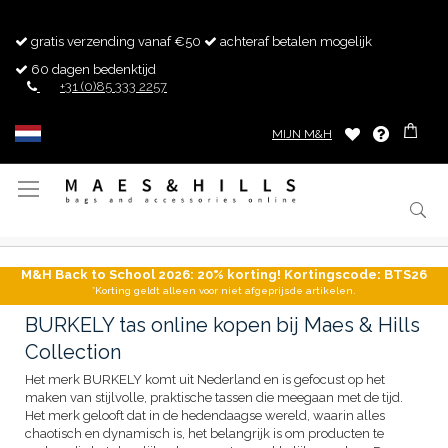
gratis verzending vanaf €50
achteraf betalen mogelijk
60 dagen bedenktijd
+31 (0)85 333 2257
MIJN M&H
Toggle
Nav
M&H Back to School 2026: 20% korting! Kortingscode: BTS26
*Korting geldt alleen voor niet afgeprijsde artikelen.
BURKELY tas online kopen bij Maes & Hills
Collection
Het merk BURKELY komt uit Nederland en is gefocust op het
maken van stijlvolle, praktische tassen die meegaan met de tijd.
Het merk gelooft dat in de hedendaagse wereld, waarin alles
chaotisch en dynamisch is, het belangrijk is om producten te