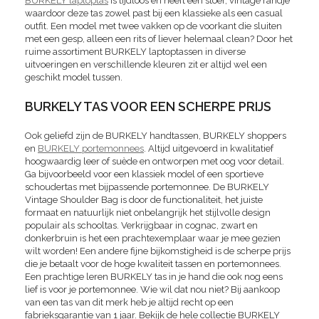
BURKELY laptoptas
is tijdloos en heeft een stoer, vintage randje
waardoor deze tas zowel past bij een klassieke als een casual
outfit. Een model met twee vakken op de voorkant die sluiten
met een gesp, alleen een rits of liever helemaal clean? Door het
ruime assortiment BURKELY laptoptassen in diverse
uitvoeringen en verschillende kleuren zit er altijd wel een
geschikt model tussen.
BURKELY TAS VOOR EEN SCHERPE PRIJS
Ook geliefd zijn de BURKELY handtassen, BURKELY shoppers
en
BURKELY portemonnees
. Altijd uitgevoerd in kwalitatief
hoogwaardig leer of suède en ontworpen met oog voor detail.
Ga bijvoorbeeld voor een klassiek model of een sportieve
schoudertas met bijpassende portemonnee. De BURKELY
Vintage Shoulder Bag is door de functionaliteit, het juiste
formaat en natuurlijk niet onbelangrijk het stijlvolle design
populair als schooltas. Verkrijgbaar in cognac, zwart en
donkerbruin is het een prachtexemplaar waar je mee gezien
wilt worden! Een andere fijne bijkomstigheid is de scherpe prijs
die je betaalt voor de hoge kwaliteit tassen en portemonnees.
Een prachtige leren BURKELY tas in je hand die ook nog eens
lief is voor je portemonnee. Wie wil dat nou niet? Bij aankoop
van een tas van dit merk heb je altijd recht op een
fabrieksgarantie van 1 jaar. Bekijk de hele collectie BURKELY