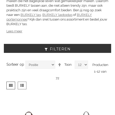
maken die het dagelijkse leven wat gemakkelijker maken. Daarom
biedt BURKELY tassen aan, die niet alleen trendy zijn, maar ook
praktisch zijn en veel draagcomfort bieden. Ben jij nog op zoek
naar een
BURKELY tas
,
BURKELY laptoptas
of
BURKELY
portemonnee
? Kijk dan snel tussen ons assortiment en bestel jouw
BURKELY tas.
Lees meer
FILTEREN
Van
Sorteer op
Toon
Producten
hoog
1
-
12
van
naar
laag
72
sorteren
Tonen
Foto-
Lijst
als
tabel