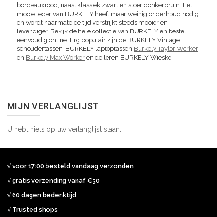
bordeauxrood, naast klassiek zwart en stoer donkerbruin. Het
mooie leder van BURKELY heeft maar weinig onderhoud nodig
en wordt naarmate de tijd verstrijkt steeds mooier en
levendiger. Bekijk de hele collectie van BURKELY en bestel
eenvoudig online. Erg populair zijn de BURKELY Vintage
schoudertassen, BURKELY laptoptassen
Burkely Taylor Worker
en
Burkely Max Worker
en de leren BURKELY Wieske.
MIJN VERLANGLIJST
U hebt niets op uw verlanglijst staan.
√ voor 17:00 besteld vandaag verzonden
√ gratis verzending vanaf €50
√ 60 dagen bedenktijd
√ Trusted shops