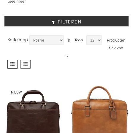
Lees meer
FILTEREN
Van
Sorteer op
Toon
Producten
hoog
1
-
12
van
naar
laag
27
sorteren
Tonen
Foto-
Lijst
als
tabel
NIEUW