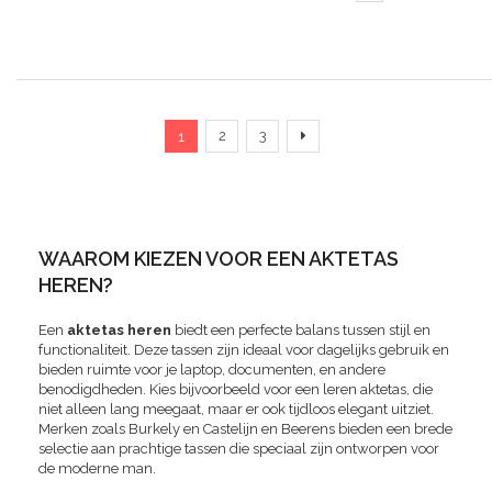
Pagina
U lees momenteel pagina
Pagina
Pagina
Pagina
Verder
2
3
1
WAAROM KIEZEN VOOR EEN AKTETAS
HEREN?
Een
aktetas heren
biedt een perfecte balans tussen stijl en
functionaliteit. Deze tassen zijn ideaal voor dagelijks gebruik en
bieden ruimte voor je laptop, documenten, en andere
benodigdheden. Kies bijvoorbeeld voor een leren aktetas, die
niet alleen lang meegaat, maar er ook tijdloos elegant uitziet.
Merken zoals Burkely en Castelijn en Beerens bieden een brede
selectie aan prachtige tassen die speciaal zijn ontworpen voor
de moderne man.