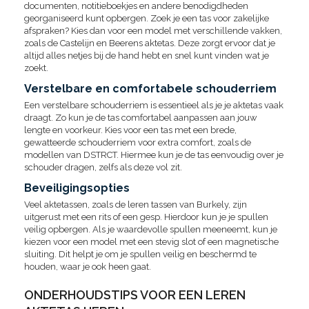
documenten, notitieboekjes en andere benodigdheden
georganiseerd kunt opbergen. Zoek je een tas voor zakelijke
afspraken? Kies dan voor een model met verschillende vakken,
zoals de Castelijn en Beerens aktetas. Deze zorgt ervoor dat je
altijd alles netjes bij de hand hebt en snel kunt vinden wat je
zoekt.
Verstelbare en comfortabele schouderriem
Een verstelbare schouderriem is essentieel als je je aktetas vaak
draagt. Zo kun je de tas comfortabel aanpassen aan jouw
lengte en voorkeur. Kies voor een tas met een brede,
gewatteerde schouderriem voor extra comfort, zoals de
modellen van DSTRCT. Hiermee kun je de tas eenvoudig over je
schouder dragen, zelfs als deze vol zit.
Beveiligingsopties
Veel aktetassen, zoals de leren tassen van Burkely, zijn
uitgerust met een rits of een gesp. Hierdoor kun je je spullen
veilig opbergen. Als je waardevolle spullen meeneemt, kun je
kiezen voor een model met een stevig slot of een magnetische
sluiting. Dit helpt je om je spullen veilig en beschermd te
houden, waar je ook heen gaat.
ONDERHOUDSTIPS VOOR EEN LEREN