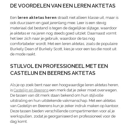
DE VOORDELEN VAN EEN LEREN AKTETAS
Een
leren aktetas heren
straalt niet alleen klasse uit, maar is
ook duurzaam en gaat jarenlang mee. Leer is een stevig
materiaal dat bestand is tegen de dagelijkse slijtage, waardoor
je aktetas er na jaren nog steeds goed uitziet. Daarnaast vormt
het leer zich naar je gebruik, waardoor de tas nog
comfortabeler wordt. Met een leren aktetas, zoals de populaire
Burkely Dean of Burkely Scott, kies je voor een tas die nooit uit
de mode raakt.
STIJLVOL EN PROFESSIONEEL MET EEN
CASTELIJN EN BEERENS AKTETAS
Als je op zoek bent naar een hoogwaardige leren aktetas heren,
is
Castelijn en Beerens
een merk dat je zeker moet overwegen.
De tassen van dit merk staan bekend om hun stijlvolle
uitstraling en hun uitstekende vakmanschap. Met een aktetas
van Castelijn en Beerens kun je zeker indruk maken op kantoor.
Deze tassen bieden verschillende compartimenten voor al je
werkspullen, zodat je georganiseerd en professioneel voor de
dag komt.