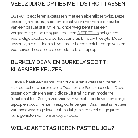
VEELZIJDIGE OPTIES MET DSTRCT TASSEN
DSTRCT biedt leren aktetassen met een eigentijdse twist. Deze
tassen zijn robuust, stoer en ideaal voor mannen die houden
van een casual stijl. Of je nu onderweg bent naar een
vergadering of op reis gaat, met een
DSTRCT tas
heb je een
veelzijdige aktetas die perfect aansluit bij jouw lifestyle. Deze
tassen zijn niet alleen stijlvol, maar bieden ook handige vakken
voor bijvoorbeeld je telefoon, sleutels en laptop.
BURKELY DEAN EN BURKELY SCOTT:
KLASSIEKE KEUZES
Burkely heeft een aantal prachtige leren aktetassen heren in
hun collectie, waaronder de Dean en de Scott modellen. Deze
tassen combineren een tijdloze uitstraling met moderne
functionaliteit. Ze zijn voorzien van verschillende vakken om je
laptop en documenten veilig op te bergen. Daarnaast is het leer
van hoogwaardige kwaliteit, zodat je zeker weet dat je jaren
kunt genieten van je
Burkely aktetas
.
WELKE AKTETAS HEREN PAST BIJ JOU?