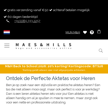
gratis verzending vanaf €50
achteraf betalen mogelijk
60 dagen bedenktijd
+31 (0)85 333 2257
MIJN M&H
Toggle
Nav
M&H Back to School 2026: 20% korting! Kortingscode: BTS26
*Korting geldt alleen voor niet afgeprijsde artikelen.
Ontdek de Perfecte Aktetas voor Heren
Ben je op zoek naar een stijlvolle en praktische aktetas heren? Een
tas die niet alleen mooi oogt, maar ook perfect is voor je werkdag?
Dan is een leren aktetas heren iets voor jou! Een aktetas is niet
alleen handig om al je spullen in mee te nemen, maar zorgt ook
voor een nette en professionele uitstraling.