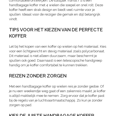
comfortabele ontwerpen. De Eastpak Transit'r S is een
handbagage koffer met 4 wielen die soepel en snel rolt. Deze
koffer heeft een strak design en biedt veel ruimte voor je
spullen. Ideaal voor de reiziger die gemak en stijl belangrijk
vindt.
TIPS VOOR HET KIEZEN VAN DE PERFECTE
KOFFER
Let bij het kopen van een koffer op wielen op het materiaal. Kies
voor een lichtgewicht en stevig materiaal zoals polycarbonaat.
Dit materiaal is niet alleen duurzaam, maar beschermt je
spullen ook goed. Daarnaast is een telescopische handgreep
handig om je koffer comfortabel te kunnen trekken.
REIZEN ZONDER ZORGEN
Met een handbagage koffer op wielen reis je zonder gedoe. Of
je nu een weekendje weg gaat of een zakenreis maakt, je koffer
is altijd makkelijk mee te nemen. Zorg ervoor dat je koffer past
bij de regels van je luchtvaartmaatschappij. Zo kun je zonder
zorgen op pad.
KIES DE JUISTE HANDBAGAGE KOFFER