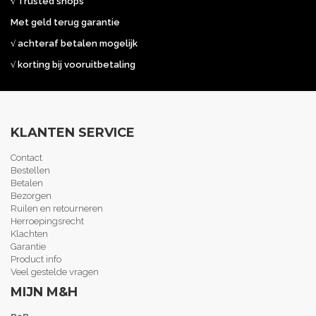
√ Trusted shops
Met geld terug garantie
√ achteraf betalen mogelijk
√ korting bij vooruitbetaling
KLANTEN SERVICE
Contact
Bestellen
Betalen
Bezorgen
Ruilen en retourneren
Herroepingsrecht
Klachten
Garantie
Product info
Veel gestelde vragen
MIJN M&H