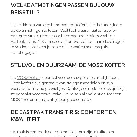
WELKE AFMETINGEN PASSEN BIJ JOUW
REISSTIJL?
Bij het kiezen van een handbagage koffer is het belangrijk om
op de afmetingen te letten. Veel luchtvaartmaatschappijen
hanteren strikte regels voor handbagage. Koffers zoals de
Eastpak Transit'r S
zijn speciaal ontworpen om aan deze regels
te voldoen. Zo weet je zeker dat je koffer mee mag als
handbagage.
STIJLVOL EN DUURZAAM: DE MOSZ KOFFER
De
MOSZ koffer
is perfect voor de reiziger die van stijl houdt.
Deze koffers zijn gemaakt van stevige materialen en zijn
voorzien van handige wieltjes. Dankzij de moderne designs zijn
ze geschikt voor zowel zakelijke reizen als vakanties. Met een
MOSZ koffer maak je altijd een goede indruk.
DE EASTPAK TRANSIT'R S: COMFORT EN
KWALITEIT
Eastpak is een merk dat bekend staat om zijn kwaliteit en