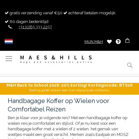
gratis verzending vanaf €50
achteraf betalen mogelijk
60 dagen bedenktijd
+31 (0)85 333 2257
MIJN M&H
Toggle
Nav
M&H Back to School 2026: 20% korting! Kortingscode: BTS26
*Korting geldt alleen voor niet afgeprijsde artikelen.
Handbagage Koffer op Wielen voor
Comfortabel Reizen
Ben je klaar voor je volgende reis? Met een handbagage koffer op
wielen reis je comfortabel en stijlvol. Of je nu kiest voor een
handbagage koffer met 4 wielen of 2 wielen, het gemak van
wieltjes maakt een groot verschil. Merken zoals Eastpak en MOSZ