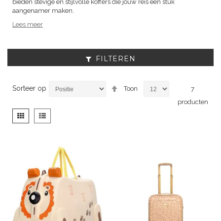
bieden stevige en stijlvolle koffers die jouw reis een stuk
aangenamer maken.
Lees meer
FILTEREN
Van
Sorteer op
Toon
7
hoog
producten
naar
laag
Tonen
Foto-
Lijst
sorteren
als
tabel