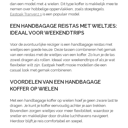
dan een model met 4 wielen. Dit type koffer is makkelijk mee te
nemen over hobbelige oppervlakken, zoals stoeptegels.
Eastpak Tranverz s
is een populair model
EEN HANDBAGAGE REISTAS MET WIELTJES:
IDEAAL VOOR WEEKENDTRIPS
Voor de avontuurlijke reiziger is een handbagage reistas met
wieltjes een goede keuze. Deze tassen combineren het gemak
van een reistas met de wieltjes van een koffer. Zo kun je de tas
zowel dragen als rollen. Ideaal voor weekendtrips of als je wat
flexibeler wilt zijn. Eastpak heeft mooie modellen die een
casual look met gemak combineren.
VOORDELEN VAN EEN HANDBAGAGE
KOFFER OP WIELEN
Met een handbagage koffer op wielen hoef je geen zware last te
dragen. Je kunt je koffer eenvoudig achter je aan trekken.
Bovendien zorgen wieltjes voor meer flexibiliteit, waardoor je
sneller en makkelijker door drukke luchthavens navigeert.
Hierdoor blijft je reis comfortabel en soepel.