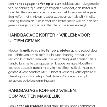
Een
handbagage koffer op wielen
is ideaal voor reizigers die
veel onderweg zijn. Wieltjes zorgen ervoor dat je de koffer niet
hoeft te tillen, waardoor je minder last hebt van zware bagage.
Een koffer met 4 wielen is extra stabiel en gemakkelijk in elke
richting te draaien. Kies je voor een koffer met 2 wielen, dan heb
je een stevige, compacte koffer die prima meebeweegt.
HANDBAGAGE KOFFER 4 WIELEN: VOOR
ULTIEM GEMAK
Met een
handbagage koffer op 4 wielen
glijd je soepel door
de luchthaven. Deze koffers zijn super handig, omdat je ze
rechtop kunt laten staan en in elke richting kunt draaien. Dit is
handig bij smalle gangpaden en krappe ruimtes. Modellen
zoals de Eastpak Transit'r 4 S zijn niet alleen stijlvol, maar ook
gemaakt voor comfort. MOSZ biedt diverse stijlvolle opties die
ideaal zijn voor korte trips. Met deze koffers kom je altijd
zorgeloos op je bestemming aan.
HANDBAGAGE KOFFER 2 WIELEN:
COMPACT EN MAKKELIJK
Een
koffer op 2 wielen
biedt stabiliteit en is vaak compacter