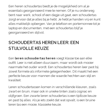
Een heren schoudertas biedt je de mogelijkheid om al je
essentials georganiseerd mee te nemen. Of je nu onderweg
bent naar werk, school of een dagje uit gaat, een schoudertas
zorgt ervoor dat je alles bij je hebt. Je hebt je handen vrij en kunt
alles makkelijk opbergen. Van je telefoon en portemonnee tot je
laptop en documenten, met een schoudertas blijf je
georganiseerd en stijlvol.
SCHOUDERTAS HEREN LEER: EEN
STIJLVOLLE KEUZE
Een
leren schoudertas heren
voegt klasse toe aan elke
outfit. Leer is niet alleen duurzaam, maar wordt ook mooier
naarmate het ouder wordt. Een schoudertas heren leer past bij
zowel formele als informele gelegenheden. Dit maakt het een
perfecte keuze voor mannen die waarde hechten aan stijl en
kwaliteit.
Leren schoudertassen komen in verschillende kleuren, zoals
zwart en bruin, maar ook in unieke tinten zoals cognac en
olijfgroen. Een zwarte leren schoudertas is een tijdloze keuze
en past bij alles. Als je iets zoekt dat wat opvalt, is een bruine
leren tas een mooie, klassieke keuze.