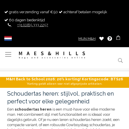
gratis verzending vanaf €50
achteraf betalen mogelijk
60 dagen bedenktijd
+31 (0)85 333 2257
MIJN M&H
Toggle
Nav
M&H Back to School 2026: 20% korting! Kortingscode: BTS26
*Korting geldt alleen voor niet afgeprijsde artikelen.
Schoudertas heren: stijlvol, praktisch en
perfect voor elke gelegenheid
Een
schoudertas heren
is een must-have voor elke moderne
man. Het combineert stijl met functionaliteit en is ideaal voor
dagelijks gebruik. Of je nu een leren schoudertas heren zoekt, een
compacte variant, of een robuuste Cowboysbag schoudertas, je