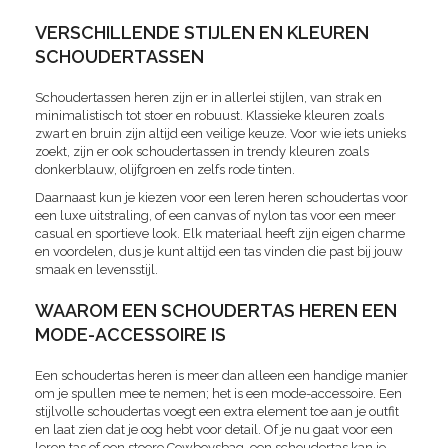
VERSCHILLENDE STIJLEN EN KLEUREN
SCHOUDERTASSEN
Schoudertassen heren zijn er in allerlei stijlen, van strak en
minimalistisch tot stoer en robuust. Klassieke kleuren zoals
zwart en bruin zijn altijd een veilige keuze. Voor wie iets unieks
zoekt, zijn er ook schoudertassen in trendy kleuren zoals
donkerblauw, olijfgroen en zelfs rode tinten.
Daarnaast kun je kiezen voor een leren heren schoudertas voor
een luxe uitstraling, of een canvas of nylon tas voor een meer
casual en sportieve look. Elk materiaal heeft zijn eigen charme
en voordelen, dus je kunt altijd een tas vinden die past bij jouw
smaak en levensstijl.
WAAROM EEN SCHOUDERTAS HEREN EEN
MODE-ACCESSOIRE IS
Een schoudertas heren is meer dan alleen een handige manier
om je spullen mee te nemen; het is een mode-accessoire. Een
stijlvolle schoudertas voegt een extra element toe aan je outfit
en laat zien dat je oog hebt voor detail. Of je nu gaat voor een
leren tas of een stoere Cowboysbag, een schoudertas kan je