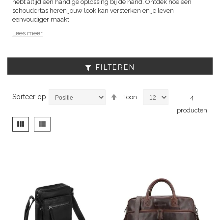
hebt altijd een handige oplossing bij de hand. Ontdek hoe een
schoudertas heren jouw look kan versterken en je leven
eenvoudiger maakt.
Lees meer
FILTEREN
Van
Sorteer op
Toon
4
hoog
producten
naar
laag
Tonen
Foto-
Lijst
sorteren
als
tabel