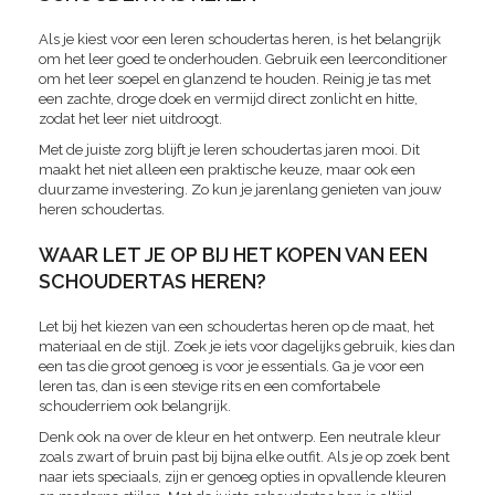
Als je kiest voor een leren schoudertas heren, is het belangrijk
om het leer goed te onderhouden. Gebruik een leerconditioner
om het leer soepel en glanzend te houden. Reinig je tas met
een zachte, droge doek en vermijd direct zonlicht en hitte,
zodat het leer niet uitdroogt.
Met de juiste zorg blijft je leren schoudertas jaren mooi. Dit
maakt het niet alleen een praktische keuze, maar ook een
duurzame investering. Zo kun je jarenlang genieten van jouw
heren schoudertas.
WAAR LET JE OP BIJ HET KOPEN VAN EEN
SCHOUDERTAS HEREN?
Let bij het kiezen van een schoudertas heren op de maat, het
materiaal en de stijl. Zoek je iets voor dagelijks gebruik, kies dan
een tas die groot genoeg is voor je essentials. Ga je voor een
leren tas, dan is een stevige rits en een comfortabele
schouderriem ook belangrijk.
Denk ook na over de kleur en het ontwerp. Een neutrale kleur
zoals zwart of bruin past bij bijna elke outfit. Als je op zoek bent
naar iets speciaals, zijn er genoeg opties in opvallende kleuren