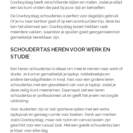
Cowboysbag biedt verschillende stijlen en maten, zodat je altijd
een tas kunt vinden die past bij jouw stijl en behoeften.
De Cowboysbag schoudertas is perfect voor dagelijks gebruik.
Of je nu naar kantoor gaat of op een avontuurlijke trip, deze tas
kan het allemaal aan. Cowboysbag tassen hebben vaak
meerdere vakken, waardoor je spullen goed georganiseerd en
gemakkelijk bereikbaar zijn.
SCHOUDERTAS HEREN VOOR WERK EN
STUDIE
Een heren schoudertas is ideaal om mee te nemen naar werk of
studie. Je kunt er gemakkelijk je laptop, notitieboekjes en
andere benodigdheden in kwijt. Kies voor een grotere leren
schoudertas met een gewatteerd vak voor je laptop, zodat je
deze veilig kunt meenemen. Daarnaast ziet een leren
schoudertas er professioneel uit en geeft het je een verzorgde
uitstraling.
Voor studenten zijn er ook sportieve opties met een extra
laptopvak en genoeg ruimte voor boeken. Denk aan merken
zoals Cowboysbag, maar ook nylon en canvas tassen zijn
geschikt voor een casual look. Met een goede schoudertas ben
je klaar voor elke dag.