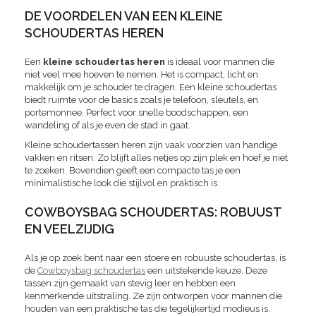
DE VOORDELEN VAN EEN KLEINE
SCHOUDERTAS HEREN
Een
kleine schoudertas heren
is ideaal voor mannen die
niet veel mee hoeven te nemen. Het is compact, licht en
makkelijk om je schouder te dragen. Een kleine schoudertas
biedt ruimte voor de basics zoals je telefoon, sleutels, en
portemonnee. Perfect voor snelle boodschappen, een
wandeling of als je even de stad in gaat.
Kleine schoudertassen heren zijn vaak voorzien van handige
vakken en ritsen. Zo blijft alles netjes op zijn plek en hoef je niet
te zoeken. Bovendien geeft een compacte tas je een
minimalistische look die stijlvol en praktisch is.
COWBOYSBAG SCHOUDERTAS: ROBUUST
EN VEELZIJDIG
Als je op zoek bent naar een stoere en robuuste schoudertas, is
de
Cowboysbag schoudertas
een uitstekende keuze. Deze
tassen zijn gemaakt van stevig leer en hebben een
kenmerkende uitstraling. Ze zijn ontworpen voor mannen die
houden van een praktische tas die tegelijkertijd modieus is.