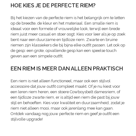
HOE KIES JE DE PERFECTE RIEM?
Bij het kiezen van de perfecte riem is het belangrijk om te letten
op de breedte, de kleur en het materiaal. Een smalle riem is
ideaal voor een formele of vrouwelijke look, terwijl een brede
riem juist meer casual en stoer oogt. Kies voor leer als je op zoek
bent naar een duurzame en tijdloze riem. Zwarte en bruine
riemen zijn klassiekers die bij bijna elke outfit passen. Let ook op
de gesp: een grote, opvallende gesp kan een speelse touch
geven aan een simpele outfit.
EEN RIEM IS MEER DAN ALLEEN PRAKTISCH
Een riem is niet alleen functioneel, maar ook een stijlvol
accessoire dat jouw outfit compleet maakt. Of je nu kiest voor
een leren riem heren, een stoere Cowboysbelt damesriem, of
een tijdloze zwarte riem, er is altijd een riem die past bij jouw
stijl en behoeften. Kies voor kwaliteit en duurzaamheid, zodat je
riem niet alleen mooi, maar ook jarenlang mee kan gaan.
Ontdek vandaag nog jouw perfecte riem en geef je outfit een
stijlvolle upgrade!