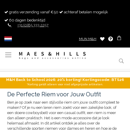
gratis verzending vanaf €50
achteraf betalen mogelijk
60 dagen bedenktijd
+31 (0)85 333 2257
MIJN M&H
Toggle
Nav
M&H Back to School 2026: 20% korting! Kortingscode: BTS26
*Korting geldt alleen voor niet afgeprijsde artikelen.
De Perfecte Riem voor Jouw Outfit
Ben je op zoek naar een stijlvolle riem om jouw outfit compleet te
maken? Of je nu een leren riem zoekt voor een zakelijke look, of
een stoere cowboysbelt voor een casual outfit, een riem is meer
dan alleen praktisch. Het is een mode-accessoire dat je look
helemaal afmaakt. In dit artikel ontdek je alles over de
verschillende soorten riemen voor dames en heren en hoe je de