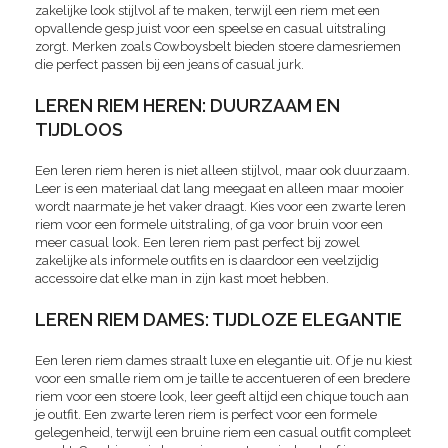
zakelijke look stijlvol af te maken, terwijl een riem met een
opvallende gesp juist voor een speelse en casual uitstraling
zorgt. Merken zoals Cowboysbelt bieden stoere damesriemen
die perfect passen bij een jeans of casual jurk.
LEREN RIEM HEREN: DUURZAAM EN
TIJDLOOS
Een leren riem heren is niet alleen stijlvol, maar ook duurzaam.
Leer is een materiaal dat lang meegaat en alleen maar mooier
wordt naarmate je het vaker draagt. Kies voor een zwarte leren
riem voor een formele uitstraling, of ga voor bruin voor een
meer casual look. Een leren riem past perfect bij zowel
zakelijke als informele outfits en is daardoor een veelzijdig
accessoire dat elke man in zijn kast moet hebben.
LEREN RIEM DAMES: TIJDLOZE ELEGANTIE
Een leren riem dames straalt luxe en elegantie uit. Of je nu kiest
voor een smalle riem om je taille te accentueren of een bredere
riem voor een stoere look, leer geeft altijd een chique touch aan
je outfit. Een zwarte leren riem is perfect voor een formele
gelegenheid, terwijl een bruine riem een casual outfit compleet