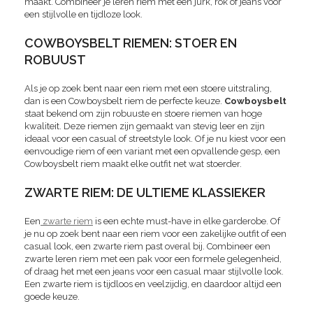
maakt. Combineer je leren riem met een jurk, rok of jeans voor
een stijlvolle en tijdloze look.
COWBOYSBELT RIEMEN: STOER EN
ROBUUST
Als je op zoek bent naar een riem met een stoere uitstraling,
dan is een Cowboysbelt riem de perfecte keuze.
Cowboysbelt
staat bekend om zijn robuuste en stoere riemen van hoge
kwaliteit. Deze riemen zijn gemaakt van stevig leer en zijn
ideaal voor een casual of streetstyle look. Of je nu kiest voor een
eenvoudige riem of een variant met een opvallende gesp, een
Cowboysbelt riem maakt elke outfit net wat stoerder.
ZWARTE RIEM: DE ULTIEME KLASSIEKER
Een
zwarte riem
is een echte must-have in elke garderobe. Of
je nu op zoek bent naar een riem voor een zakelijke outfit of een
casual look, een zwarte riem past overal bij. Combineer een
zwarte leren riem met een pak voor een formele gelegenheid,
of draag het met een jeans voor een casual maar stijlvolle look.
Een zwarte riem is tijdloos en veelzijdig, en daardoor altijd een
goede keuze.