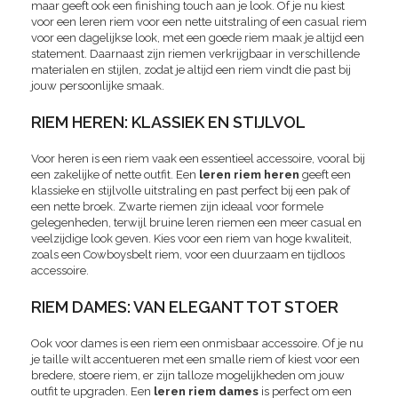
maar geeft ook een finishing touch aan je look. Of je nu kiest
voor een leren riem voor een nette uitstraling of een casual riem
voor een dagelijkse look, met een goede riem maak je altijd een
statement. Daarnaast zijn riemen verkrijgbaar in verschillende
materialen en stijlen, zodat je altijd een riem vindt die past bij
jouw persoonlijke smaak.
RIEM HEREN: KLASSIEK EN STIJLVOL
Voor heren is een riem vaak een essentieel accessoire, vooral bij
een zakelijke of nette outfit. Een
leren riem heren
geeft een
klassieke en stijlvolle uitstraling en past perfect bij een pak of
een nette broek. Zwarte riemen zijn ideaal voor formele
gelegenheden, terwijl bruine leren riemen een meer casual en
veelzijdige look geven. Kies voor een riem van hoge kwaliteit,
zoals een Cowboysbelt riem, voor een duurzaam en tijdloos
accessoire.
RIEM DAMES: VAN ELEGANT TOT STOER
Ook voor dames is een riem een onmisbaar accessoire. Of je nu
je taille wilt accentueren met een smalle riem of kiest voor een
bredere, stoere riem, er zijn talloze mogelijkheden om jouw
outfit te upgraden. Een
leren riem dames
is perfect om een