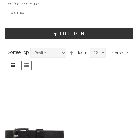
perfecte riem kiest.
Lees meer
FILTEREN
Van
Sorteer op
Toon
1
product
hoog
naar
Tonen
Foto-
Lijst
laag
als
tabel
sorteren