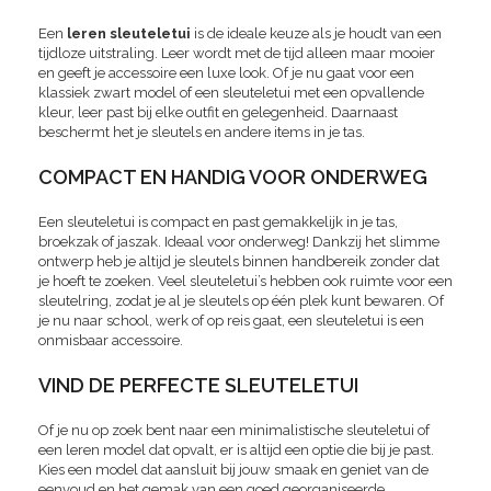
Een
leren sleuteletui
is de ideale keuze als je houdt van een
tijdloze uitstraling. Leer wordt met de tijd alleen maar mooier
en geeft je accessoire een luxe look. Of je nu gaat voor een
klassiek zwart model of een sleuteletui met een opvallende
kleur, leer past bij elke outfit en gelegenheid. Daarnaast
beschermt het je sleutels en andere items in je tas.
COMPACT EN HANDIG VOOR ONDERWEG
Een sleuteletui is compact en past gemakkelijk in je tas,
broekzak of jaszak. Ideaal voor onderweg! Dankzij het slimme
ontwerp heb je altijd je sleutels binnen handbereik zonder dat
je hoeft te zoeken. Veel sleuteletui’s hebben ook ruimte voor een
sleutelring, zodat je al je sleutels op één plek kunt bewaren. Of
je nu naar school, werk of op reis gaat, een sleuteletui is een
onmisbaar accessoire.
VIND DE PERFECTE SLEUTELETUI
Of je nu op zoek bent naar een minimalistische sleuteletui of
een leren model dat opvalt, er is altijd een optie die bij je past.
Kies een model dat aansluit bij jouw smaak en geniet van de
eenvoud en het gemak van een goed georganiseerde