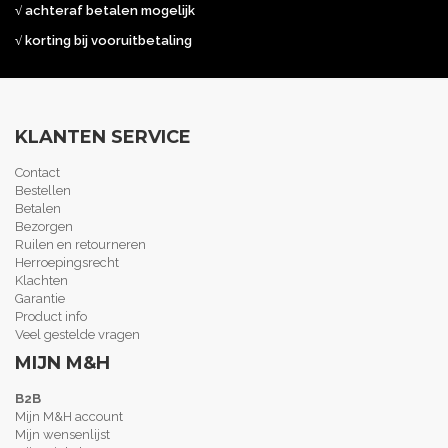
√ achteraf betalen mogelijk
√ korting bij vooruitbetaling
KLANTEN SERVICE
Contact
Bestellen
Betalen
Bezorgen
Ruilen en retourneren
Herroepingsrecht
Klachten
Garantie
Product info
Veel gestelde vragen
MIJN M&H
B2B
Mijn M&H account
Mijn wensenlijst