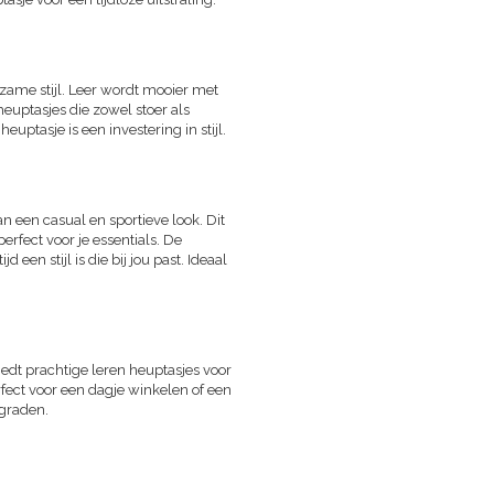
rzame stijl. Leer wordt mooier met
heuptasjes die zowel stoer als
heuptasje is een investering in stijl.
n een casual en sportieve look. Dit
erfect voor je essentials. De
 een stijl is die bij jou past. Ideaal
biedt prachtige leren heuptasjes voor
erfect voor een dagje winkelen of een
pgraden.