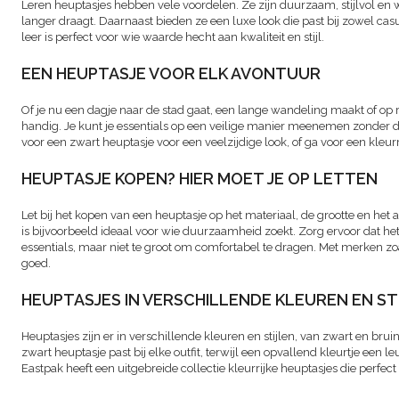
Leren heuptasjes hebben vele voordelen. Ze zijn duurzaam, stijlvol en
langer draagt. Daarnaast bieden ze een luxe look die past bij zowel casu
leer is perfect voor wie waarde hecht aan kwaliteit en stijl.
EEN HEUPTASJE VOOR ELK AVONTUUR
Of je nu een dagje naar de stad gaat, een lange wandeling maakt of op rei
handig. Je kunt je essentials op een veilige manier meenemen zonder dat
voor een zwart heuptasje voor een veelzijdige look, of ga voor een kleurri
HEUPTASJE KOPEN? HIER MOET JE OP LETTEN
Let bij het kopen van een heuptasje op het materiaal, de grootte en het 
is bijvoorbeeld ideaal voor wie duurzaamheid zoekt. Zorg ervoor dat het 
essentials, maar niet te groot om comfortabel te dragen. Met merken zoal
goed.
HEUPTASJES IN VERSCHILLENDE KLEUREN EN ST
Heuptasjes zijn er in verschillende kleuren en stijlen, van zwart en bruin
zwart heuptasje past bij elke outfit, terwijl een opvallend kleurtje een le
Eastpak heeft een uitgebreide collectie kleurrijke heuptasjes die perfect