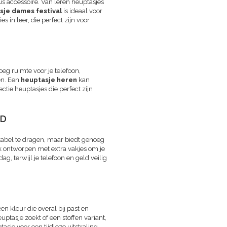
s accessoire. Van leren heuptasjes
sje dames festival
is ideaal voor
 in leer, die perfect zijn voor
eg ruimte voor je telefoon,
en. Een
heuptasje heren
kan
ctie heuptasjes die perfect zijn
ND
rtabel te dragen, maar biedt genoeg
ak ontworpen met extra vakjes om je
, terwijl je telefoon en geld veilig
n kleur die overal bij past en
ptasje zoekt of een stoffen variant,
tasje voor een tijdloze uitstraling.