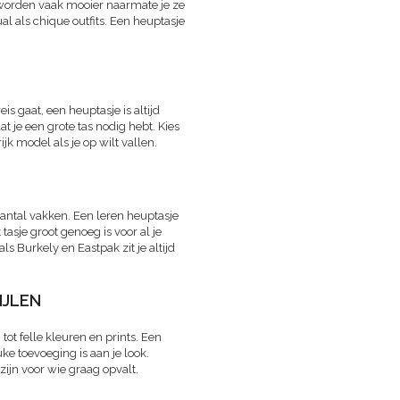
 worden vaak mooier naarmate je ze
al als chique outfits. Een heuptasje
s gaat, een heuptasje is altijd
 je een grote tas nodig hebt. Kies
jk model als je op wilt vallen.
aantal vakken. Een leren heuptasje
tasje groot genoeg is voor al je
s Burkely en Eastpak zit je altijd
IJLEN
 tot felle kleuren en prints. Een
uke toevoeging is aan je look.
 zijn voor wie graag opvalt.