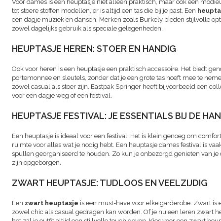
Voor dames is een heuptasje niet alleen praktisch, maar ook een modieu
tot stoere stoffen modellen, er is altijd een tas die bij je past. Een
heupta
een dagje muziek en dansen. Merken zoals Burkely bieden stijlvolle opties
zowel dagelijks gebruik als speciale gelegenheden.
HEUPTASJE HEREN: STOER EN HANDIG
Ook voor heren is een heuptasje een praktisch accessoire. Het biedt geno
portemonnee en sleutels, zonder dat je een grote tas hoeft mee te nem
zowel casual als stoer zijn. Eastpak Springer heeft bijvoorbeeld een colle
voor een dagje weg of een festival.
HEUPTASJE FESTIVAL: JE ESSENTIALS BIJ DE HA
Een heuptasje is ideaal voor een festival. Het is klein genoeg om comfo
ruimte voor alles wat je nodig hebt. Een heuptasje dames festival is va
spullen georganiseerd te houden. Zo kun je onbezorgd genieten van je dag
zijn opgeborgen.
ZWART HEUPTASJE: TIJDLOOS EN VEELZIJDIG
Een
zwart heuptasje
is een must-have voor elke garderobe. Zwart is ee
zowel chic als casual gedragen kan worden. Of je nu een leren zwart heu
het zal je outfit altijd een stijlvolle touch geven. Kies voor een zwart heup