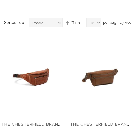
Van
Sorteer op
per pagina
Toon
7
pro
hoog
naar
laag
sorteren
THE CHESTERFIELD BRAND HEUPTASJE BRANA
THE CHESTERFIELD BRAND HEUPTASJE TORONTO