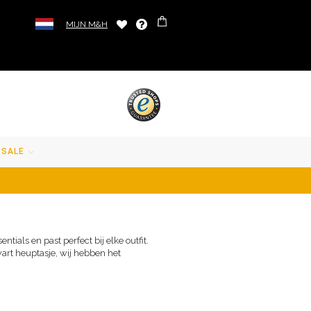
MIJN M&H
SALE
tials en past perfect bij elke outfit.
wart heuptasje, wij hebben het