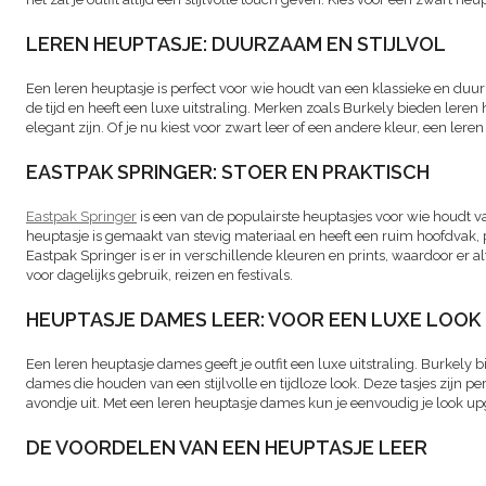
LEREN HEUPTASJE: DUURZAAM EN STIJLVOL
Een leren heuptasje is perfect voor wie houdt van een klassieke en duu
de tijd en heeft een luxe uitstraling. Merken zoals Burkely bieden leren 
elegant zijn. Of je nu kiest voor zwart leer of een andere kleur, een leren 
EASTPAK SPRINGER: STOER EN PRAKTISCH
Eastpak Springer
is een van de populairste heuptasjes voor wie houdt va
heuptasje is gemaakt van stevig materiaal en heeft een ruim hoofdvak, p
Eastpak Springer is er in verschillende kleuren en prints, waardoor er altijd
voor dagelijks gebruik, reizen en festivals.
HEUPTASJE DAMES LEER: VOOR EEN LUXE LOOK
Een leren heuptasje dames geeft je outfit een luxe uitstraling. Burkely 
dames die houden van een stijlvolle en tijdloze look. Deze tasjes zijn p
avondje uit. Met een leren heuptasje dames kun je eenvoudig je look u
DE VOORDELEN VAN EEN HEUPTASJE LEER