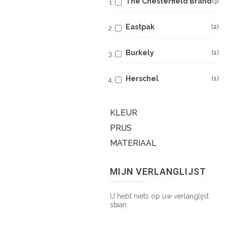
The Chesterfield Brand
3
Eastpak
2
Burkely
1
Herschel
1
KLEUR
PRIJS
MATERIAAL
MIJN VERLANGLIJST
U hebt niets op uw verlanglijst
staan.