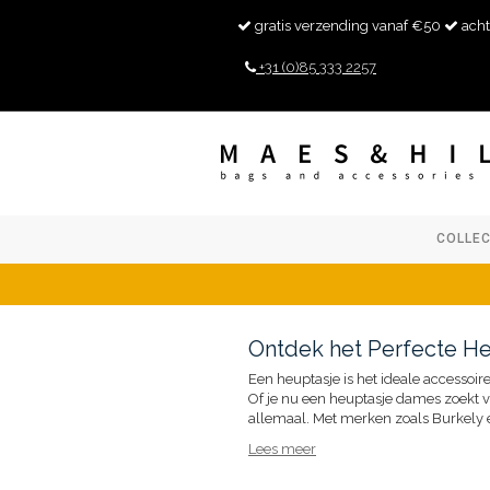
gratis verzending vanaf €50
acht
+31 (0)85 333 2257
COLLEC
Ontdek het Perfecte He
Een heuptasje is het ideale accessoire 
Of je nu een heuptasje dames zoekt vo
allemaal. Met merken zoals Burkely en
Lees meer