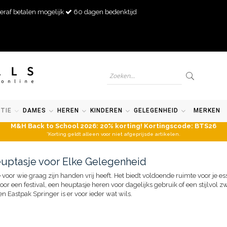
eraf betalen mogelijk
60 dagen bedenktijd
TIE
DAMES
HEREN
KINDEREN
GELEGENHEID
MERKEN
M&H Back to School 2026: 20% korting! Kortingscode: BTS26
*Korting geldt alleen voor niet afgeprijsde artikelen.
uptasje voor Elke Gelegenheid
voor wie graag zijn handen vrij heeft. Het biedt voldoende ruimte voor je essen
or een festival, een heuptasje heren voor dagelijks gebruik of een stijlvol z
 Eastpak Springer is er voor ieder wat wils.