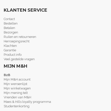
KLANTEN SERVICE
Contact
Bestellen
Betalen
Bezorgen
Ruilen en retourneren
Herroepingsrecht
Klachten
Garantie
Product info
Veel gestelde vragen
MIJN M&H
B2B
Mijn M&H account
Mijn wensenlijst
Mijn winkelwagen
Mijn mening telt
Vrienden van M&H
Maes & Hills loyalty programma
Studentenkorting