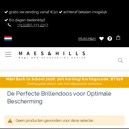
gratis verzending vanaf €50
achteraf betalen mogelijk
60 dagen bedenktijd
+31 (0)85 333 2257
MIJN M&H
Toggle
Nav
M&H Back to School 2026: 20% korting! Kortingscode: BTS26
*Korting geldt alleen voor niet afgeprijsde artikelen.
De Perfecte Brillendoos voor Optimale
Bescherming
Geen producten gevonden voor deze selectie.