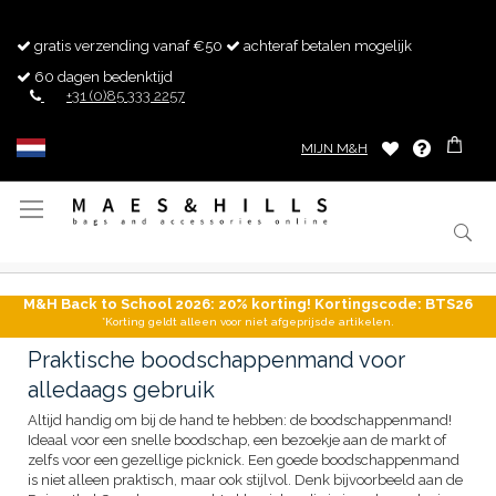
gratis verzending vanaf €50
achteraf betalen mogelijk
60 dagen bedenktijd
+31 (0)85 333 2257
MIJN M&H
Toggle
Nav
M&H Back to School 2026: 20% korting! Kortingscode: BTS26
*Korting geldt alleen voor niet afgeprijsde artikelen.
Praktische boodschappenmand voor
alledaags gebruik
Altijd handig om bij de hand te hebben: de boodschappenmand!
Ideaal voor een snelle boodschap, een bezoekje aan de markt of
zelfs voor een gezellige picknick. Een goede boodschappenmand
is niet alleen praktisch, maar ook stijlvol. Denk bijvoorbeeld aan de