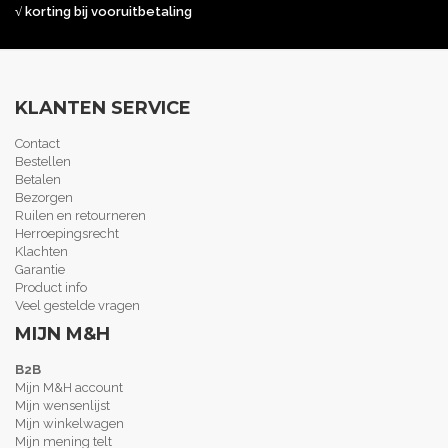
√ korting bij vooruitbetaling
KLANTEN SERVICE
Contact
Bestellen
Betalen
Bezorgen
Ruilen en retourneren
Herroepingsrecht
Klachten
Garantie
Product info
Veel gestelde vragen
MIJN M&H
B2B
Mijn M&H account
Mijn wensenlijst
Mijn winkelwagen
Mijn mening telt