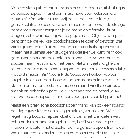
Met een stevig aluminium frame en een moderne uitstraling is
de boodschappenmand een must-have voor iedereen die
graag efficiënt winkelt. Dankzij de ruime inhoud kun je
gemakkelijk al je boodschappen meenemen, terwijl de stevige
handgreep ervoor zorgt dat je de mand comfortabel kunt
dragen, zelfs wanneer hij volledig gevuld is. Of je nu van plan
bent om de wekelijkse boodschappen te doen of gewoon wat
verse groenten en fruit wilt halen, een boodschappenmand
maakt het allemaal een stuk gemakkelijker. Je kunt hem ook
gebruiken voor andere doeleinden, zoals het vervoeren van
spullen naar het strand of het park. Met zijn veelzijdigheid en
stijlvolle design is de boodschappenmand een accessoire dat je
niet wilt missen. Bij Maes & Hills Collection hebben we een
uitgebreid assortiment boodschappenmanden in verschillende
kleuren en maten, zodat je altijd een mand vindt die bij jouw
smaak en behoeften past. Bekijk ons aanbod en bestel jouw
nieuwe boodschappenmand eenvoudig en voordelig online!
Naast een praktische boodschappenmand kan ook een
rollator
het dagelijkse leven een stuk gemakkelijker maken. Wie
regelmatig boodschappen doet of tijdens het wandelen wat
extra ondersteuning kan gebruiken, heeft veel baat bij een
moderne rollator met uitstekende rijeigenschappen. Ben je op
zoek naar een bijzonder licht en compact model? Dan is de