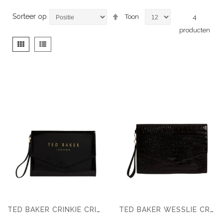
Van
Sorteer op
Toon
4
hoog
producten
naar
laag
Tonen
Foto-
Lijst
sorteren
als
tabel
TED BAKER CRINKIE CRINKLE ICON POUCH
TED BAKER WESSLIE CROC EFFECT ICON ENVELOPE POUCH