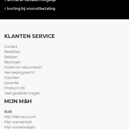
√ korting bij vooruitbetaling
KLANTEN SERVICE
Contact
Bestellen
Betalen
Bezorgen
Ruilen en retourneren
Herroepingsrecht
Klachten
Garantie
Product info
Veel gestelde vragen
MIJN M&H
B2B
Mijn M&H account
Mijn wensenlijst
Mijn winkelwagen