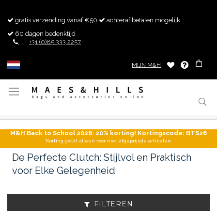
gratis verzending vanaf €50
achteraf betalen mogelijk
60 dagen bedenktijd
+31 (0)85 333 2257
MIJN M&H
Toggle
Nav
M&H Back to School 2026: 20% korting! Kortingscode: BTS26
*Korting geldt alleen voor niet afgeprijsde artikelen.
De Perfecte Clutch: Stijlvol en Praktisch
voor Elke Gelegenheid
FILTEREN