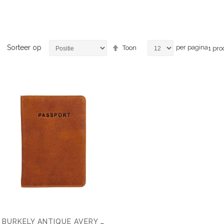
Van
Sorteer op
per pagina
Toon
1
pro
hoog
naar
laag
sorteren
BURKELY ANTIQUE AVERY PASPOORTHOES