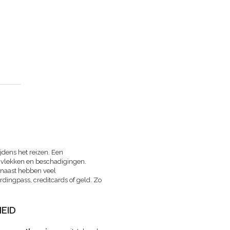
ijdens het reizen. Een
 vlekken en beschadigingen.
rnaast hebben veel
dingpass, creditcards of geld. Zo
EID