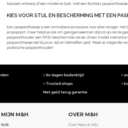
klassiek ontwerp of een moderne look, met een Burkely paspoorthoesje reis 
KIES VOOR STIJL EN BESCHERMING MET EEN P
Een paspoorthoesje is een onmisbare accessoire voor elke reiziger. Het 
je paspoort, maar helpt je ook om georganiseerd en stijlvol op reis te gaa
paspoorthouder, een RFID-beschermde versie, of een model met extra vak
paspoorthoesje dat bij jouw stijl en behoeften past. Maak je volgende rei
praktische paspoorthouder!
onden
√ 60 dagen bedenktijd
√ a
√ Trusted shops
√ k
Met geld terug garantie
MIJN M&H
OVER M&H
B2B
Over Maes & Hills