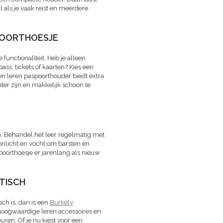
l als je vaak reist en meerdere
SPOORTHOESJE
 functionaliteit. Heb je alleen
pass, tickets of kaarten? Kies een
 Een leren paspoorthouder biedt extra
ter zijn en makkelijk schoon te
n. Behandel het leer regelmatig met
onlicht en vocht om barsten en
spoorthoesje er jarenlang als nieuw
TISCH
sch is, dan is een
Burkely
hoogwaardige leren accessoires en
uren. Of je nu kiest voor een