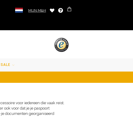
MIJN M&H
SALE
essoire voor iedereen die vaak reist.
r ook voor dat je je paspoort
l je je documenten georganiseerd