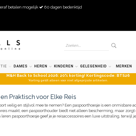
eraf betalen mogelijk
60 dagen bedenktijd
TIE
DAMES
HEREN
KINDEREN
GELEGENHEID
MERKEN
M&H Back to School 2026: 20% korting! Kortingscode: BTS26
*Korting geldt alleen voor niet afgeprijsde artikelen.
 en Praktisch voor Elke Reis
rt veilig en stijlvol mee te nemen? Een paspoorthoesje is een onmisbare acc
nreis maakt, een paspoorthouder biedt niet alleen bescherming, maar zorgt e
n leren paspoorthoesje geef je je reisaccessoires een luxe uitstraling, terwij