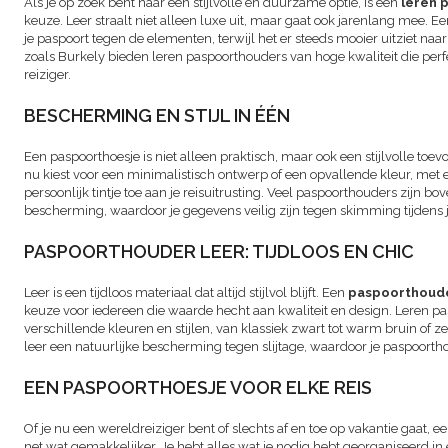
Als je op zoek bent naar een stijlvolle en duurzame optie, is een
leren 
keuze. Leer straalt niet alleen luxe uit, maar gaat ook jarenlang mee.
je paspoort tegen de elementen, terwijl het er steeds mooier uitziet na
zoals Burkely bieden leren paspoorthouders van hoge kwaliteit die pe
reiziger.
BESCHERMING EN STIJL IN ÉÉN
Een paspoorthoesje is niet alleen praktisch, maar ook een stijlvolle toevo
nu kiest voor een minimalistisch ontwerp of een opvallende kleur, met
persoonlijk tintje toe aan je reisuitrusting. Veel paspoorthouders zijn b
bescherming, waardoor je gegevens veilig zijn tegen skimming tijdens j
PASPOORTHOUDER LEER: TIJDLOOS EN CHIC
Leer is een tijdloos materiaal dat altijd stijlvol blijft. Een
paspoorthoude
keuze voor iedereen die waarde hecht aan kwaliteit en design. Leren pas
verschillende kleuren en stijlen, van klassiek zwart tot warm bruin of z
leer een natuurlijke bescherming tegen slijtage, waardoor je paspoorth
EEN PASPOORTHOESJE VOOR ELKE REIS
Of je nu een wereldreiziger bent of slechts af en toe op vakantie gaat, 
net wat gemakkelijker. Je hebt alles wat je nodig hebt georganiseerd 