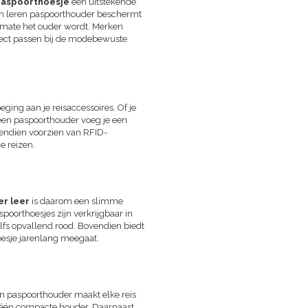
paspoorthoesje
een uitstekende
 Een leren paspoorthouder beschermt
armate het ouder wordt. Merken
rfect passen bij de modebewuste
eging aan je reisaccessoires. Of je
 een paspoorthouder voeg je een
ovendien voorzien van RFID-
e reizen.
r leer
is daarom een slimme
poorthoesjes zijn verkrijgbaar in
elfs opvallend rood. Bovendien biedt
oesje jarenlang meegaat.
een paspoorthouder maakt elke reis
in één compacte houder. Daarnaast