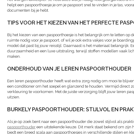
helpt een paspoorthoesje je om je paspoort snel te vinden in je tas, voora
documenten bij je hebt.
TIPS VOOR HET KIEZEN VAN HET PERFECTE PA
Bij het kiezen van een paspoorthoesje is het belangrijk om te letten op de
ruimte nodig voor je paspoort, of wil je ook extra vakjes voor je boarding
model dat past bij jouw reisstijl. Daarnaast is het materiaal belangrijk.
duurzaamheid en een luxe uitstraling, terwijl stoffen modellen vaak lich
maken.
ONDERHOUD VAN JE LEREN PASPOORTHOUDER
Een leren paspoorthouder heeft wat extra zorg nodig om mooi te blijve
een conditioner om het soepel en glanzend te houden. Vermijd direct z
verkleuring te voorkomen. Met de juiste verzorging blijft jouw leren pa
uitzien.
BURKELY PASPOORTHOUDER: STIJLVOL EN PRAK
Als je op zoek bent naar een paspoorthouder die zowel stijlvol als prakti
paspoorthouder
een uitstekende keuze. Dit merk staat bekend om zijn 
biedt een breed scala aan paspoorthoesjes in verschillende stijlen en kle