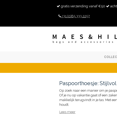
gratis verzending vanaf €50
acht
+31 (0)85 333 2257
COLLEC
Paspoorthoesje: Stijlvol
Op zoek naar een manier om je paspoo
Of je nu op vakantie gaat of een zake
makkelijk terugvindt in je tas. Met ee
houdt.
Lees meer