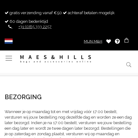
gratis verzending vanaf €50
achteraf betalen mogelijk
60 dagen bedenktijd
+31 (0)85 333 2257
MIJN M&H
Toggle
Nav
BEZORGING
Wanneer je op maandag tot en met vrijdag vóór 17:00 bestelt,
versturen wij jouw bestelling nog dezelfde dag en worden ze een dag
later bezorgd. Indien je na 17:00 bestelt, versturen we jouw bestelling
een dag later en wordt ze twee dagen later bezorgd. Bestellingen die
je op zaterdag en zondag plaatst, versturen wij op maandag en