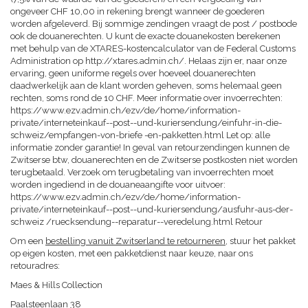
ongeveer CHF 10,00 in rekening brengt wanneer de goederen
worden afgeleverd. Bij sommige zendingen vraagt ​​de post / postbode
ook de douanerechten. U kunt de exacte douanekosten berekenen
met behulp van de XTARES-kostencalculator van de Federal Customs
Administration op http://xtares.admin.ch/. Helaas zijn er, naar onze
ervaring, geen uniforme regels over hoeveel douanerechten
daadwerkelijk aan de klant worden geheven, soms helemaal geen
rechten, soms rond de 10 CHF. Meer informatie over invoerrechten:
https://www.ezv.admin.ch/ezv/de/home/information-
private/interneteinkauf--post--und-kuriersendung/einfuhr-in-die-
schweiz/empfangen-von-briefe -en-pakketten.html Let op: alle
informatie zonder garantie! In geval van retourzendingen kunnen de
Zwitserse btw, douanerechten en de Zwitserse postkosten niet worden
terugbetaald. Verzoek om terugbetaling van invoerrechten moet
worden ingediend in de douaneaangifte voor uitvoer:
https://www.ezv.admin.ch/ezv/de/home/information-
private/interneteinkauf--post--und-kuriersendung/ausfuhr-aus-der-
schweiz /ruecksendung--reparatur--veredelung.html Retour
Om een ​​
bestelling vanuit Zwitserland te retourneren
, stuur het pakket
op eigen kosten, met een pakketdienst naar keuze, naar ons
retouradres:
Maes & Hills Collection
Paalsteenlaan 38