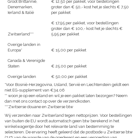
Groot Brittanniê,
€ 12,50 per pakket, voor bestellingen
Denemarken,
groter dan € 50,- kost het je slechts € 7,50
Ierland & Italië
per pakket
€ 17,95 per pakket, voor bestellingen
groter dan € 100,- kost het je slechts €
Zwitserland***
5,95 per pakket
Overige landen in
Europa*
€ 15,00 per pakket
Canada & Verenigde
Staten
€ 25,00 per pakket
Overige landen
€ 50,00 per pakket
*Voor Bosnië-Herzegovina, IJsland, Servië en Liechtenstein geldt een
niet EG-supplement van €34,06
** woon je op een eiland en wil je een pakket laten bezorgen? Neem
dan met ons contact op over de verzendkosten.
***Zwitserse douane en Zwitserse btw
Wij verzenden naar Zwitserland tegen nettoprijzen. Voor bestellingen
van buiten de EU wordt automatisch geen btw berekend in het
winkelwagentje door het relevante land van bestemming te
selecteren. De ervaring heeft geleerd dat de postbode u Zwitserse btw
(7,5% van de waarde van de goederen) en een vergoeding van