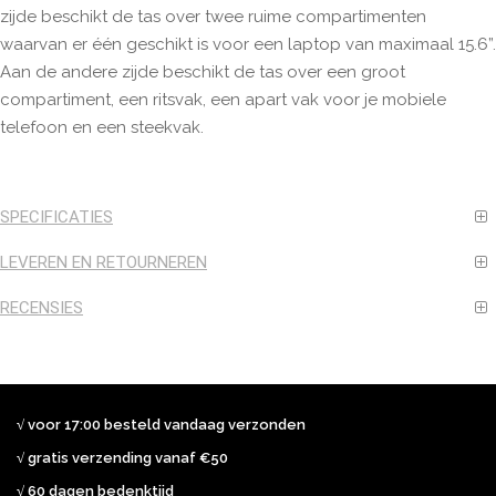
zijde beschikt de tas over twee ruime compartimenten
waarvan er één geschikt is voor een laptop van maximaal 15.6”.
Aan de andere zijde beschikt de tas over een groot
compartiment, een ritsvak, een apart vak voor je mobiele
telefoon en een steekvak.
SPECIFICATIES
LEVEREN EN RETOURNEREN
RECENSIES
√ voor 17:00 besteld vandaag verzonden
√ gratis verzending vanaf €50
√ 60 dagen bedenktijd