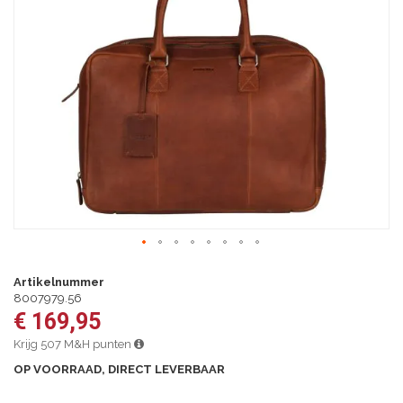
van
de
afbeeldingen-
gallerij
Ga
naar
Artikelnummer
het
8007979.56
begin
€ 169,95
van
de
Krijg 507 M&H punten
afbeeldingen-
OP VOORRAAD, DIRECT LEVERBAAR
gallerij