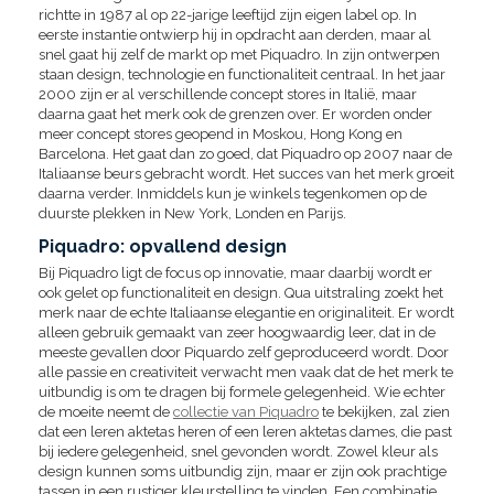
richtte in 1987 al op 22-jarige leeftijd zijn eigen label op. In
eerste instantie ontwierp hij in opdracht aan derden, maar al
snel gaat hij zelf de markt op met Piquadro. In zijn ontwerpen
staan design, technologie en functionaliteit centraal. In het jaar
2000 zijn er al verschillende concept stores in Italië, maar
daarna gaat het merk ook de grenzen over. Er worden onder
meer concept stores geopend in Moskou, Hong Kong en
Barcelona. Het gaat dan zo goed, dat Piquadro op 2007 naar de
Italiaanse beurs gebracht wordt. Het succes van het merk groeit
daarna verder. Inmiddels kun je winkels tegenkomen op de
duurste plekken in New York, Londen en Parijs.
Piquadro: opvallend design
Bij Piquadro ligt de focus op innovatie, maar daarbij wordt er
ook gelet op functionaliteit en design. Qua uitstraling zoekt het
merk naar de echte Italiaanse elegantie en originaliteit. Er wordt
alleen gebruik gemaakt van zeer hoogwaardig leer, dat in de
meeste gevallen door Piquardo zelf geproduceerd wordt. Door
alle passie en creativiteit verwacht men vaak dat de het merk te
uitbundig is om te dragen bij formele gelegenheid. Wie echter
de moeite neemt de
collectie van Piquadro
te bekijken, zal zien
dat een leren aktetas heren of een leren aktetas dames, die past
bij iedere gelegenheid, snel gevonden wordt. Zowel kleur als
design kunnen soms uitbundig zijn, maar er zijn ook prachtige
tassen in een rustiger kleurstelling te vinden. Een combinatie