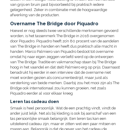
van grijs en bruin past bijvoorbeeld bij praktisch iedere
gelegenheid. Zeker in combinatie met de hoogwaardige
afwerking van de producten.
Overname The Bridge door Piquadro
Hoewel er nog steeds twee verschillende merknamen gevoerd
worden, is het tassenmerk The Bridge in 2016 overgenomen
door Piquadro. Piquadro heeft zo’n 80 procent van de aandelen
van The Bridge in handen en heeft dus praktisch alle macht in
handen. Marco Palmiero van Piquadro besloot tot overname
omdat hij naar eigen zeggen verliefd werd op de ontwerpen
van The Bridge. Traditie en vakmanschap staan bij The Bridge
hoog in het vaandel en dat stelt Palmiero erg op prijs. Daarnaast
benadrukt hij eerder in een interview dat de overname niet
moet worden gezien als concurrentiestrijd, maar juist als
versterking van beide merken. Daarbij zou het mooi zijn als The
Bridge ook internationaal zou kunnen groeien, net zoals
Piquadro eerder al voor elkaar kreeg
Leren tas cadeau doen
Smaak is heel persoonlijk. Wat de een prachtig vindt, vindt de
ander juist lelijk. Net als bij kleding is ook bij aanschaf van een
tas persoonlijke smaak belangrijk. Een leren tas kan een
uitstekend cadeau zijn, maar er zitten wel een paar mitsen en
maren aan. Belangrijk is dat de gever van het cadeau de