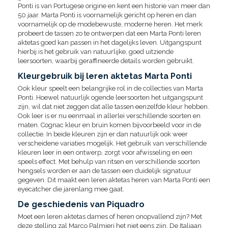
Ponti is van Portugese origine en kent een historie van meer dan
50 jaar. Marta Ponti is voornamelijk gericht op heren en dan
voornamelijk op de modebewuste, moderne heren. Het merk
probeert de tassen zo te ontwerpen dat een Marta Ponti leren
aktetas goed kan passen in het dagelijks leven. Uitgangspunt
hierbij is het gebruik van natuurlijke, goed uitziende
leersoorten, waarbij geraffineerde details worden gebruikt.
Kleurgebruik bij leren aktetas Marta Ponti
Ook kleur speelt een belangrijke rol in de collecties van Marta
Ponti. Hoewel natuurlijk ogende leersoorten het uitgangspunt
zijn, wil dat niet zeggen dat alle tassen eenzelfde kleur hebben.
Ook leer is er nu eenmaal in allerlei verschillende soorten en
maten. Cognac kleur en bruin komen bijvoorbeeld voor in de
collectie. In beide kleuren zijn er dan natuurlijk ook weer
verscheidene variaties mogelijk. Het gebruik van verschillende
kleuren leer in een ontwerp, zorgt voor afwisseling en een
speels effect. Met behulp van ritsen en verschillende soorten
hengsels worden er aan de tassen een duidelijk signatuur
gegeven. Dit maakt een leren aktetas heren van Marta Ponti een
eyecatcher die jarenlang mee gaat.
De geschiedenis van Piquadro
Moet een leren aktetas dames of heren onopvallend zijn? Met
deze stelling zal Marco Palmieri het niet eens zijn. De Italiaan