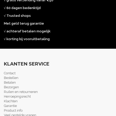
√ gratis verzending vanaf €50
√ 60 dagen bedenktijd
√ Trusted shops
Met geld terug garantie
√ achteraf betalen mogelijk
√ korting bij vooruitbetaling
KLANTEN SERVICE
Contact
Bestellen
Betalen
Bezorgen
Ruilen en retourneren
Herroepingsrecht
Klachten
Garantie
Product info
Veel gestelde vragen