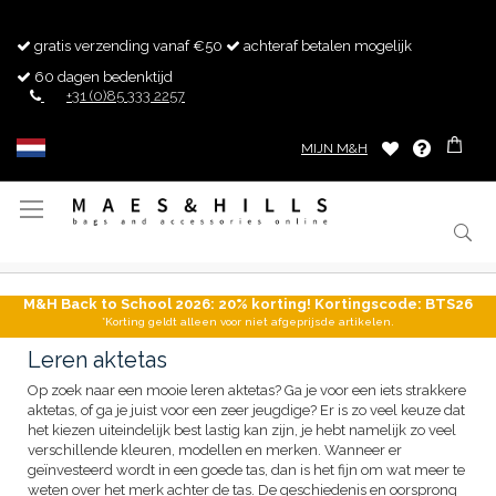
gratis verzending vanaf €50
achteraf betalen mogelijk
60 dagen bedenktijd
+31 (0)85 333 2257
MIJN M&H
Toggle
Nav
M&H Back to School 2026: 20% korting! Kortingscode: BTS26
*Korting geldt alleen voor niet afgeprijsde artikelen.
Leren aktetas
Op zoek naar een mooie leren aktetas? Ga je voor een iets strakkere
aktetas, of ga je juist voor een zeer jeugdige? Er is zo veel keuze dat
het kiezen uiteindelijk best lastig kan zijn, je hebt namelijk zo veel
verschillende kleuren, modellen en merken. Wanneer er
geïnvesteerd wordt in een goede tas, dan is het fijn om wat meer te
weten over het merk achter de tas. De geschiedenis en oorsprong