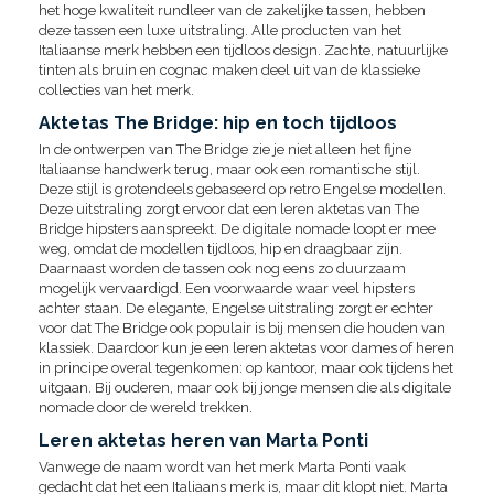
het hoge kwaliteit rundleer van de zakelijke tassen, hebben
deze tassen een luxe uitstraling. Alle producten van het
Italiaanse merk hebben een tijdloos design. Zachte, natuurlijke
tinten als bruin en cognac maken deel uit van de klassieke
collecties van het merk.
Aktetas The Bridge: hip en toch tijdloos
In de ontwerpen van The Bridge zie je niet alleen het fijne
Italiaanse handwerk terug, maar ook een romantische stijl.
Deze stijl is grotendeels gebaseerd op retro Engelse modellen.
Deze uitstraling zorgt ervoor dat een leren aktetas van The
Bridge hipsters aanspreekt. De digitale nomade loopt er mee
weg, omdat de modellen tijdloos, hip en draagbaar zijn.
Daarnaast worden de tassen ook nog eens zo duurzaam
mogelijk vervaardigd. Een voorwaarde waar veel hipsters
achter staan. De elegante, Engelse uitstraling zorgt er echter
voor dat The Bridge ook populair is bij mensen die houden van
klassiek. Daardoor kun je een leren aktetas voor dames of heren
in principe overal tegenkomen: op kantoor, maar ook tijdens het
uitgaan. Bij ouderen, maar ook bij jonge mensen die als digitale
nomade door de wereld trekken.
Leren aktetas heren van Marta Ponti
Vanwege de naam wordt van het merk Marta Ponti vaak
gedacht dat het een Italiaans merk is, maar dit klopt niet. Marta