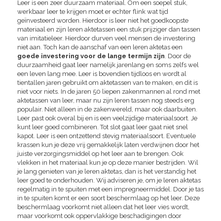
Leer is een zeer duurzaam materiaal. Om een soepel stuk,
werkbaar leer te krijgen moet er echter flink wat tijd
geïnvesteerd worden. Hierdoor is leer niet het goedkoopste
materiaal en zijn leren aktetassen een stuk prijziger dan tassen
van imitatieleer. Hierdoor durven veel mensen de investering
niet aan. Toch kan de aanschaf van een leren aktetas een
goede investering voor de lange termijn zijn
. Door de
duurzaamheid gaat leer namelijk jarenlang en soms zelfs wel
een leven lang mee. Leer is bovendien tijdloos en wordt al
tientallen jaren gebruikt om aktetassen van te maken, en dit is
niet voor niets. In de jaren 50 liepen zakenmannen al rond met
aktetassen van leer, maar nu zijn leren tassen nog steeds erg
populair. Niet alleen in de zakenwereld, maar ook daarbuiten.
Leer past ook overal bij en is een veelzijdige materiaalsoort. Je
kunt leer goed combineren. Tot slot gaat leer gaat niet snel
kapot. Leer is een ontzettend stevig materiaalsoort. Eventuele
krassen kun je deze vrij gemakkelijk laten verdwijnen door het
juiste verzorgingsmiddel op het leer aan te brengen. Ook
vlekken in het materiaal kun je op deze manier bestrijden. Wil
je lang genieten van je leren aktetas, dan is het verstandig het
leer goed te onderhouden. Wij adviseren je, om je leren aktetas
regelmatig in te spuiten met een impregneermiddel. Door je tas
in te spuiten komt er een soort beschermlaag op het leer. Deze
beschermlaag voorkomt niet alleen dat het leer vies wordt,
maar voorkomt ook oppervlakkige beschadigingen door