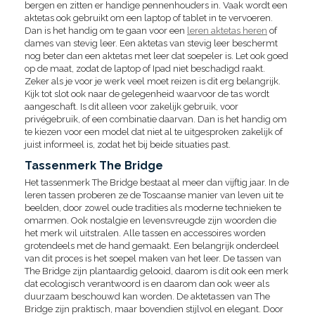
bergen en zitten er handige pennenhouders in. Vaak wordt een
aktetas ook gebruikt om een laptop of tablet in te vervoeren.
Dan is het handig om te gaan voor een
leren aktetas heren
of
dames van stevig leer. Een aktetas van stevig leer beschermt
nog beter dan een aktetas met leer dat soepeler is. Let ook goed
op de maat, zodat de laptop of Ipad niet beschadigd raakt.
Zeker als je voor je werk veel moet reizen is dit erg belangrijk.
Kijk tot slot ook naar de gelegenheid waarvoor de tas wordt
aangeschaft. Is dit alleen voor zakelijk gebruik, voor
privégebruik, of een combinatie daarvan. Dan is het handig om
te kiezen voor een model dat niet al te uitgesproken zakelijk of
juist informeel is, zodat het bij beide situaties past.
Tassenmerk The Bridge
Het tassenmerk The Bridge bestaat al meer dan vijftig jaar. In de
leren tassen proberen ze de Toscaanse manier van leven uit te
beelden, door zowel oude tradities als moderne technieken te
omarmen. Ook nostalgie en levensvreugde zijn woorden die
het merk wil uitstralen. Alle tassen en accessoires worden
grotendeels met de hand gemaakt. Een belangrijk onderdeel
van dit proces is het soepel maken van het leer. De tassen van
The Bridge zijn plantaardig gelooid, daarom is dit ook een merk
dat ecologisch verantwoord is en daarom dan ook weer als
duurzaam beschouwd kan worden. De aktetassen van The
Bridge zijn praktisch, maar bovendien stijlvol en elegant. Door