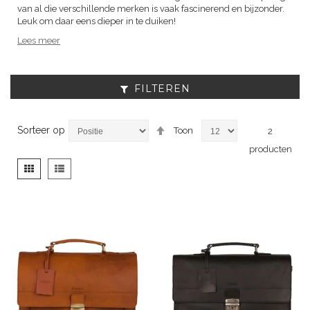
van al die verschillende merken is vaak fascinerend en bijzonder.
Leuk om daar eens dieper in te duiken!
Lees meer
FILTEREN
Van
Sorteer op
Toon
2
hoog
producten
naar
laag
Tonen
Foto-
Lijst
sorteren
als
tabel