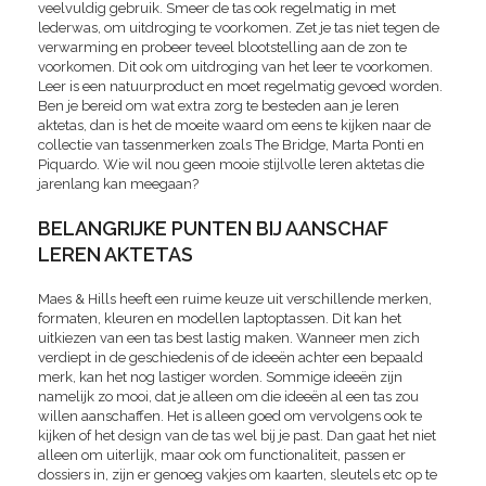
veelvuldig gebruik. Smeer de tas ook regelmatig in met
lederwas, om uitdroging te voorkomen. Zet je tas niet tegen de
verwarming en probeer teveel blootstelling aan de zon te
voorkomen. Dit ook om uitdroging van het leer te voorkomen.
Leer is een natuurproduct en moet regelmatig gevoed worden.
Ben je bereid om wat extra zorg te besteden aan je leren
aktetas, dan is het de moeite waard om eens te kijken naar de
collectie van tassenmerken zoals The Bridge, Marta Ponti en
Piquardo. Wie wil nou geen mooie stijlvolle leren aktetas die
jarenlang kan meegaan?
BELANGRIJKE PUNTEN BIJ AANSCHAF
LEREN AKTETAS
Maes & Hills heeft een ruime keuze uit verschillende merken,
formaten, kleuren en modellen laptoptassen. Dit kan het
uitkiezen van een tas best lastig maken. Wanneer men zich
verdiept in de geschiedenis of de ideeën achter een bepaald
merk, kan het nog lastiger worden. Sommige ideeën zijn
namelijk zo mooi, dat je alleen om die ideeën al een tas zou
willen aanschaffen. Het is alleen goed om vervolgens ook te
kijken of het design van de tas wel bij je past. Dan gaat het niet
alleen om uiterlijk, maar ook om functionaliteit, passen er
dossiers in, zijn er genoeg vakjes om kaarten, sleutels etc op te