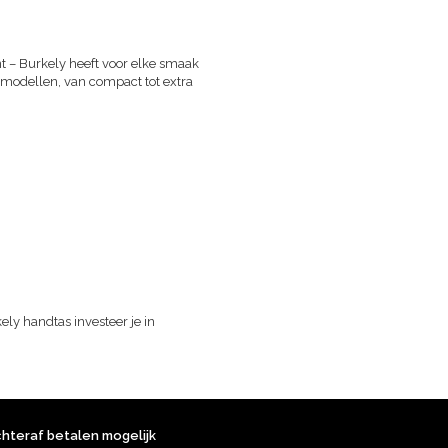
nt – Burkely heeft voor elke smaak
en modellen, van compact tot extra
kely handtas investeer je in
chteraf betalen mogelijk