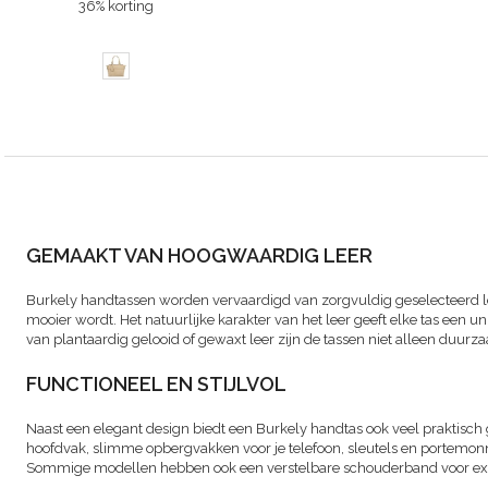
36% korting
GEMAAKT VAN HOOGWAARDIG LEER
Burkely handtassen worden vervaardigd van zorgvuldig geselecteerd le
mooier wordt. Het natuurlijke karakter van het leer geeft elke tas een un
van plantaardig gelooid of gewaxt leer zijn de tassen niet alleen duurzaa
FUNCTIONEEL EN STIJLVOL
Naast een elegant design biedt een Burkely handtas ook veel praktisc
hoofdvak, slimme opbergvakken voor je telefoon, sleutels en portemonnee
Sommige modellen hebben ook een verstelbare schouderband voor extra 