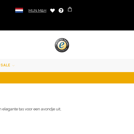
MIJN M&H
SALE
n elegante tas voor een avondje uit,