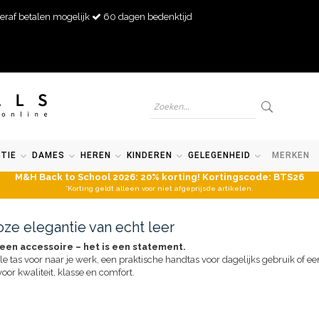
eraf betalen mogelijk
60 dagen bedenktijd
TIE
DAMES
HEREN
KINDEREN
GELEGENHEID
MERKEN
M&H Back to School 2026: 20% korting! Kortingscode: BTS26
*Korting geldt alleen voor niet afgeprijsde artikelen.
oze elegantie van echt leer
een accessoire – het is een statement.
lle tas voor naar je werk, een praktische handtas voor dagelijks gebruik of ee
oor kwaliteit, klasse en comfort.