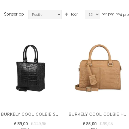
Van
Sorteer op
per pagina
Toon
4
pro
hoog
naar
laag
sorteren
BURKELY COOL COLBIE SHOPPER SMALL
BURKELY COOL COLBIE HANDBAG SMALL
€ 89,00
€ 129,95
€ 85,00
€ 99,95