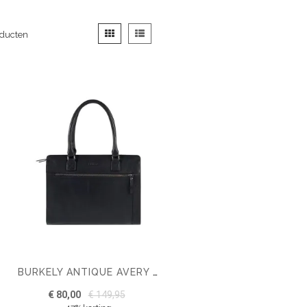
Tonen
Foto-
Lijst
ducten
als
tabel
BURKELY ANTIQUE AVERY HANDTAS M
€ 80,00
€ 149,95