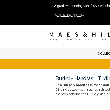
gratis verzending vanaf €50
acht
+31 (0)85 333 2257
COLLEC
Burkely Handtas – Tijdl
Een Burkely handtas is meer dan 
Of je nu op zoek bent naar een stijlvo
met een handtas van Burkely kies je v