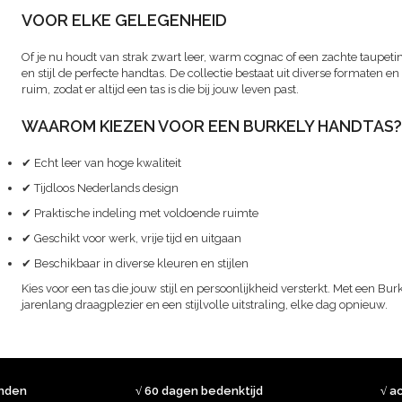
VOOR ELKE GELEGENHEID
Of je nu houdt van strak zwart leer, warm cognac of een zachte taupeti
en stijl de perfecte handtas. De collectie bestaat uit diverse formaten 
ruim, zodat er altijd een tas is die bij jouw leven past.
WAAROM KIEZEN VOOR EEN BURKELY HANDTAS?
✔ Echt leer van hoge kwaliteit
✔ Tijdloos Nederlands design
✔ Praktische indeling met voldoende ruimte
✔ Geschikt voor werk, vrije tijd en uitgaan
✔ Beschikbaar in diverse kleuren en stijlen
Kies voor een tas die jouw stijl en persoonlijkheid versterkt. Met een Bur
jarenlang draagplezier en een stijlvolle uitstraling, elke dag opnieuw.
onden
√ 60 dagen bedenktijd
√ a