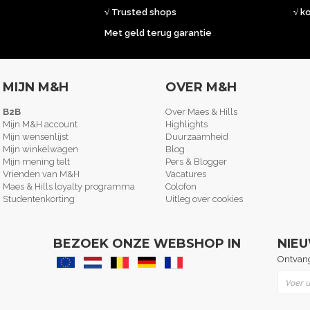
√ Trusted shops
√ k
Met geld terug garantie
MIJN M&H
OVER M&H
B2B
Over Maes & Hills
Mijn M&H account
Highlights
Mijn wensenlijst
Duurzaamheid
Mijn winkelwagen
Blog
Mijn mening telt
Pers & Blogger
Vrienden van M&H
Vacatures
Maes & Hills loyalty programma
Colofon
Studentenkorting
Uitleg over cookies
BEZOEK ONZE WEBSHOP IN
NIE
Ontvang
Abonne