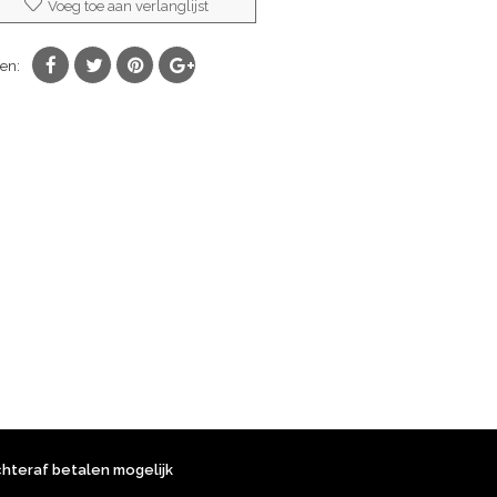
Voeg toe aan verlanglijst
en:
chteraf betalen mogelijk