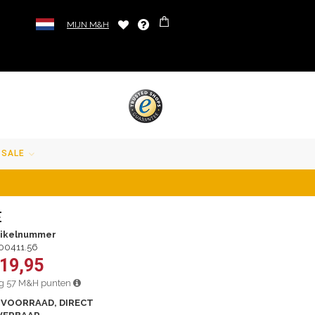
MIJN M&H
SALE
E
tikelnummer
00411.56
 19,95
jg 57 M&H punten
 VOORRAAD, DIRECT