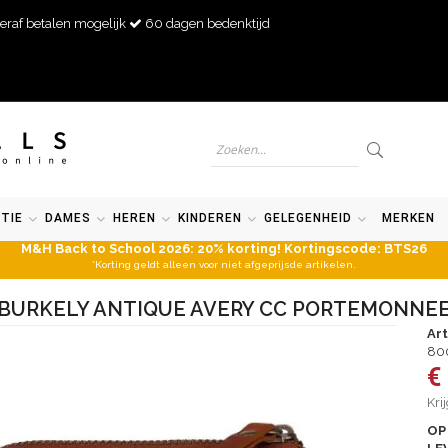
eraf betalen mogelijk
60 dagen bedenktijd
TIE
DAMES
HEREN
KINDEREN
GELEGENHEID
MERKEN
M&H Back to School 2026: 20% korting! Kortingscode: BTS26
*Korting geldt alleen voor niet afgeprijsde artikelen.
BURKELY ANTIQUE AVERY CC PORTEMONNE
Ar
80
€
Kri
OP