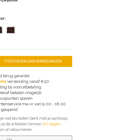
VERBAAR
eur
TOEVOEGEN AAN WINKELWAGEN
d terug garantie
tis
verzending vanaf €50
ting bij vooruitbetaling
teraf betalen mogelijk
uspunten sparen
ntenservice ma-vr van 9.00 - 18.00
 geopend
 je niet tevreden bent met je aankoop,
 je de artikelen binnen
60 dagen
len of retourneren.