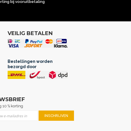
orting bij vooruitbetaling
VEILIG BETALEN
Bestellingen worden
bezorgd door
UWSBRIEF
 10 % korting
er u op onze nieuwsbrief
INSCHRIJVEN