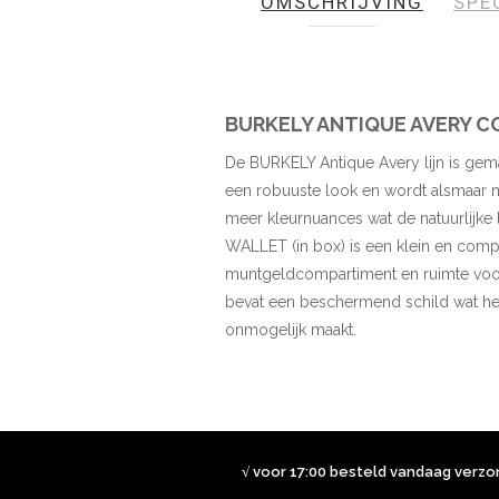
OMSCHRIJVING
SPE
de
afbeeldingen-
gallerij
BURKELY ANTIQUE AVERY 
De BURKELY Antique Avery lijn is gemaak
een robuuste look en wordt alsmaar mo
meer kleurnuances wat de natuurlijke 
WALLET (in box) is een klein en com
muntgeldcompartiment en ruimte voor
bevat een beschermend schild wat he
onmogelijk maakt.
√ voor 17:00 besteld vandaag verz