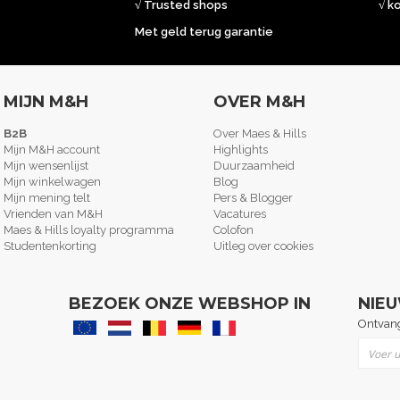
√ Trusted shops
√ k
Met geld terug garantie
MIJN M&H
OVER M&H
B2B
Over Maes & Hills
Mijn M&H account
Highlights
Mijn wensenlijst
Duurzaamheid
Mijn winkelwagen
Blog
Mijn mening telt
Pers & Blogger
Vrienden van M&H
Vacatures
Maes & Hills loyalty programma
Colofon
Studentenkorting
Uitleg over cookies
BEZOEK ONZE WEBSHOP IN
NIE
Ontvang
Abonne