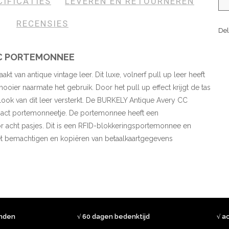
CIFICATIES
LEVEREN EN RETOURNEREN
RECENSIES
Del
CC PORTEMONNEE
t van antique vintage leer. Dit luxe, volnerf pull up leer heeft
oier naarmate het gebruik. Door het pull up effect krijgt de tas
look van dit leer versterkt. De BURKELY Antique Avery CC
pact portemonneetje. De portemonnee heeft een
 acht pasjes. Dit is een RFID-blokkeringsportemonnee en
t bemachtigen en kopiëren van betaalkaartgegevens
onden
√ 60 dagen bedenktijd
√ a