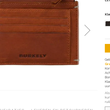
LE
Kl
Gel
Gra
Kor
Ach
Bon
Kla
uur
Als
kun
rui