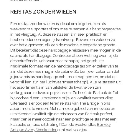
REISTAS ZONDER WIELEN
Een reistas zonder wielen is ideaal om te gebruiken als
weekend tas, sporttas of om mee te nemen als handbagage tas
in het vliegtuig. Al deze reistassen zijn zeer praktisch en
hebben ieder een eigentijds ontwerp. Bovendien voldoen ze,
over het algemeen, elk aan de maximale toegestane grootte.
Dit betekent dat deze handbagage reistassen mee mogen in de
cabine als handbagage. Controleer alleen wel nog even bij de
desbetreffende luchtvaartmaatschappij het geschikte
maximale formaat van de handbagage tas om er zeker van te
zijn dat deze mee mag in de cabine. Zo ben je er zeker van dat
je jouw reistas handbagage écht mee mag nemen, omdat er
verschil kan zijn per luchtvaartmaatschappij. Alle reistassen uit
het assortiment zijn van uitstekende kwaliteit en zijn
verkrijgbaar in diverse prijsklassen. Zo heeft de Eastpak duffel
bijvoorbeeld een uitstekende prijs- en kwaliteitsverhouding.
Uiteraard is er ook een leren reistas van The Bridge in ons
assortiment te vinden. Met name op gebied van innovatie en
uitstekende kwaliteit zijn de reistassen van Eastpak perfect,
maar ben je meer opzoek naar een prachtige reistas met een
klassieke en luxe uitstraling? Dan de weekendtas
Burkely
Antique Avery
Weekender
echt wat voor jou.