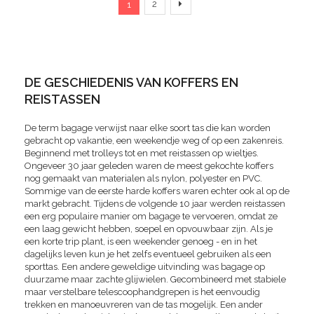
Verder
2
1
DE GESCHIEDENIS VAN KOFFERS EN
REISTASSEN
De term bagage verwijst naar elke soort tas die kan worden
gebracht op vakantie, een weekendje weg of op een zakenreis.
Beginnend met trolleys tot en met reistassen op wieltjes.
Ongeveer 30 jaar geleden waren de meest gekochte koffers
nog gemaakt van materialen als nylon, polyester en PVC.
Sommige van de eerste harde koffers waren echter ook al op de
markt gebracht. Tijdens de volgende 10 jaar werden reistassen
een erg populaire manier om bagage te vervoeren, omdat ze
een laag gewicht hebben, soepel en opvouwbaar zijn. Als je
een korte trip plant, is een weekender genoeg - en in het
dagelijks leven kun je het zelfs eventueel gebruiken als een
sporttas. Een andere geweldige uitvinding was bagage op
duurzame maar zachte glijwielen. Gecombineerd met stabiele
maar verstelbare telescoophandgrepen is het eenvoudig
trekken en manoeuvreren van de tas mogelijk. Een ander