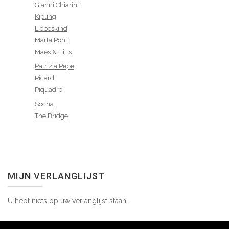
Gianni Chiarini
Kipling
Liebeskind
Marta Ponti
Maes & Hills
Patrizia Pepe
Picard
Piquadro
Socha
The Bridge
MIJN VERLANGLIJST
U hebt niets op uw verlanglijst staan.