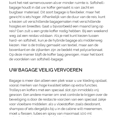
kunt het niet samenvouwen als er minder ruimte is. Softshell-
bagage houdt in dat uw koffer gemaakt is van zacht en
buigbaar materiaal. Dit soort bagage is flexibeler, maar het
gewicht is iets hoger. Afhankelijk van de duur van de reis, kunt
u kiezen uit verschillende bagagematen met verschillende
hoogtes en breedtes. Gaat u bijvoorbeeld een maand lang op
reis? Dan zult u een grote koffer nodig hebben. Bij een weekend
weg zal een reistas volstaan. Als je niet kunt kiezen tussen
hard- en softshell, kun je de hybride bagage als middenweg
kiezen. Hier is de trolley gemaakt van textiel, maar aan de
bovenkant en de zijkanten zijn ze bedekt met polycarbonaat.
Op deze manier blijft de koffer laag gewogen, maar het toont
de voordelen van softshell-bagage.
UW BAGAGE VEILIG VERVOEREN
Bagage is meer dan alleen een plek waar u uw kleding opslaat,
vooral merken van hoge kwaliteit letten op extra functies.
Trolleys en koffers met een speciaal slot zijn inmiddels vrij
gewoon. Een andere manier om snel controle te krijgen over de
beveiliging is door de reistas te voorzien van een speciaal zakje
voor vloeibare middelen: als u vloeistoffen zoals deodorant,
shampoo of iets dergelijks bij u in de cabine wilt meenemen,
moet u flessen, tubes en spray van maximaal 100 ml