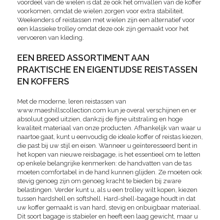
voordeel van de wielen is dat ze ook het omvallen van de koffer
voorkomen, omdat de wielen zorgen voor extra stabiliteit.
Weekenders of reistassen met wielen zijn een alternatief voor
een klassieke trolley omdat deze ook zijn gemaakt voor het
vervoeren van kleding.
EEN BREED ASSORTIMENT AAN
PRAKTISCHE EN EIGENTIJDSE REISTASSEN
EN KOFFERS
Met de moderne, leren reistassen van
www.maeshillscollection.com kun je overal verschijnen en er
absoluut goed uitzien, dankzij de fijne uitstraling en hoge
kwaliteit materiaal van onze producten. Afhankelijk van waar u
naartoe gaat, kunt u eenvoudig de ideale koffer of reistas kiezen,
die past bij uw stijl en eisen. Wanneer u geïnteresseerd bent in
het kopen van nieuwe reisbagage, is het essentieel om te letten
op enkele belangrijke kenmerken: de handvatten van de tas
moeten comfortabel in de hand kunnen glijden. Ze moeten ook
stevig genoeg zijn om genoeg kracht te bieden bij zware
belastingen. Verder kunt u, als u een trolley wilt kopen, kiezen
tussen hardshell en softshell. Hard-shell-bagage houdt in dat
uw koffer gemaakt is van hard, stevig en onbuigbaar materiaal.
Dit soort bagage is stabieler en heeft een laag gewicht, maar u