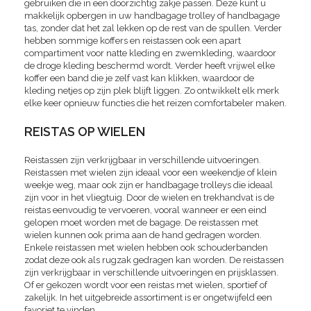
gebruiken die in een doorzichtig zakje passen. Deze kunt u
makkelijk opbergen in uw handbagage trolley of handbagage
tas, zonder dat het zal lekken op de rest van de spullen. Verder
hebben sommige koffers en reistassen ook een apart
compartiment voor natte kleding en zwemkleding, waardoor
de droge kleding beschermd wordt. Verder heeft vrijwel elke
koffer een band die je zelf vast kan klikken, waardoor de
kleding netjes op zijn plek blijft liggen. Zo ontwikkelt elk merk
elke keer opnieuw functies die het reizen comfortabeler maken.
REISTAS OP WIELEN
Reistassen zijn verkrijgbaar in verschillende uitvoeringen.
Reistassen met wielen zijn ideaal voor een weekendje of klein
weekje weg, maar ook zijn er handbagage trolleys die ideaal
zijn voor in het vliegtuig. Door de wielen en trekhandvat is de
reistas eenvoudig te vervoeren, vooral wanneer er een eind
gelopen moet worden met de bagage. De reistassen met
wielen kunnen ook prima aan de hand gedragen worden.
Enkele reistassen met wielen hebben ook schouderbanden
zodat deze ook als rugzak gedragen kan worden. De reistassen
zijn verkrijgbaar in verschillende uitvoeringen en prijsklassen.
Of er gekozen wordt voor een reistas met wielen, sportief of
zakelijk. In het uitgebreide assortiment is er ongetwijfeld een
favoriet te vinden.