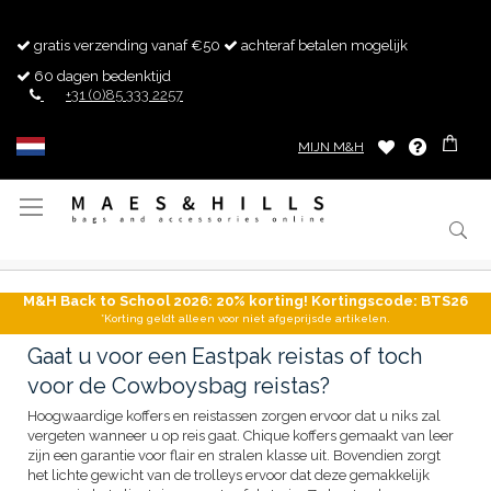
gratis verzending vanaf €50
achteraf betalen mogelijk
60 dagen bedenktijd
+31 (0)85 333 2257
MIJN M&H
Toggle
Nav
M&H Back to School 2026: 20% korting! Kortingscode: BTS26
*Korting geldt alleen voor niet afgeprijsde artikelen.
Gaat u voor een Eastpak reistas of toch
voor de Cowboysbag reistas?
Hoogwaardige koffers en reistassen zorgen ervoor dat u niks zal
vergeten wanneer u op reis gaat. Chique koffers gemaakt van leer
zijn een garantie voor flair en stralen klasse uit. Bovendien zorgt
het lichte gewicht van de trolleys ervoor dat deze gemakkelijk