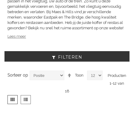
passen in het vliegtuig, uw auto of de trein. Zo kunt u deze
gemakkelijk vervoeren en, bijvoorbeeld, het vliegtuig eenvoudig
betreden en verlaten. Bij Maes & Hills vind je verschillende
merken, waaronder Eastpak en The Bridge, die hoog kwaliteit
koffers en reistassen aanbieden. Heb jij de juiste koffer of reistas al
gevonden? Bekijk nu snel het ruime assortiment op onze website!
Lees meer
FILTEREN
Van
Sorteer op
Toon
Producten
hoog
1
-
12
van
naar
laag
18
sorteren
Tonen
Foto-
Lijst
als
tabel