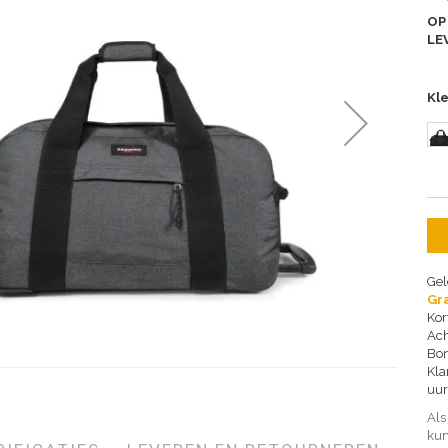
OP
LE
Kl
Gel
Gra
Kor
Ach
Bon
Kla
uur
Als
kun