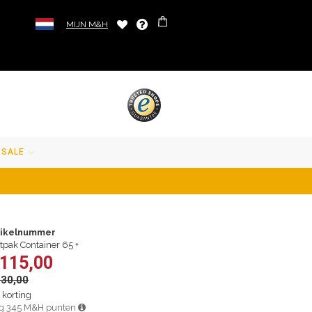
MIJN M&H
SALE
tikelnummer
tpak Container 65 +
 115,00
130,00
 korting
jg 345 M&H punten