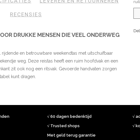
CIFICATIES
LEVEREN EN RETOURNEREN
rui
RECENSIES
Del
 VOOR DRUKKE MENSEN DIE VEEL ONDERWEG
l rijdende en betrouwbare weekendtas met uitschuifbaar
eekendje weg. Deze reistas heeft een ruim hoofdvak en een
enkant zit ook nog een ritsvak. Gevoerde handvaten zorgen
tabel kunt dragen.
onden
√ 60 dagen bedenktijd
√ a
√ Trusted shops
√ k
Met geld terug garantie