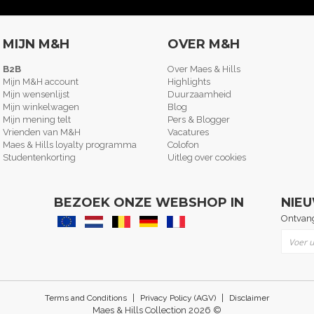
MIJN M&H
OVER M&H
B2B
Over Maes & Hills
Mijn M&H account
Highlights
Mijn wensenlijst
Duurzaamheid
Mijn winkelwagen
Blog
Mijn mening telt
Pers & Blogger
Vrienden van M&H
Vacatures
Maes & Hills loyalty programma
Colofon
Studentenkorting
Uitleg over cookies
BEZOEK ONZE WEBSHOP IN
NIE
Ontvang
Abonne
|
|
Terms and Conditions
Privacy Policy (AGV)
Disclaimer
Maes & Hills Collection 2026 ©