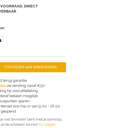
 VOORRAAD, DIRECT
VERBAAR
eur
TOEVOEGEN AAN WINKELWAGEN
d terug garantie
tis
verzending vanaf €50
ting bij vooruitbetaling
teraf betalen mogelijk
uspunten sparen
ntenservice ma-vr van 9.00 - 18.00
 geopend
 je niet tevreden bent met je aankoop,
 je de artikelen binnen
60 dagen