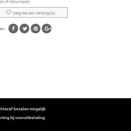
len of retourneren.
Voeg toe aan verlanglijst
en:
chteraf betalen mogelijk
orting bij vooruitbetaling