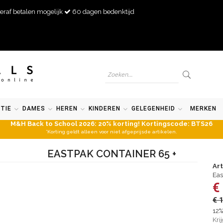
eraf betalen mogelijk
60 dagen bedenktijd
TIE
DAMES
HEREN
KINDEREN
GELEGENHEID
MERKEN
M&H Back to School 2026: 20% korting! Kortingscode: BTS26
*Korting geldt alleen voor niet afgeprijsde artikelen.
EASTPAK CONTAINER 65 +
Ar
Eas
€
€ 
12%
Kri