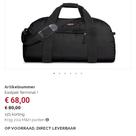
afbeeldingen-
gallerij
Ga
naar
Artikelnummer
het
Eastpak Terminal +
begin
€ 68,00
van
€ 80,00
de
afbeeldingen-
15% korting
gallerij
Krijg 204 M&H punten
OP VOORRAAD, DIRECT LEVERBAAR