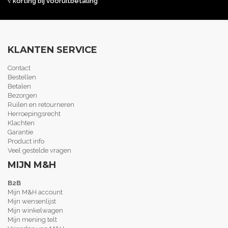
√ korting bij vooruitbetaling
KLANTEN SERVICE
Contact
Bestellen
Betalen
Bezorgen
Ruilen en retourneren
Herroepingsrecht
Klachten
Garantie
Product info
Veel gestelde vragen
MIJN M&H
B2B
Mijn M&H account
Mijn wensenlijst
Mijn winkelwagen
Mijn mening telt