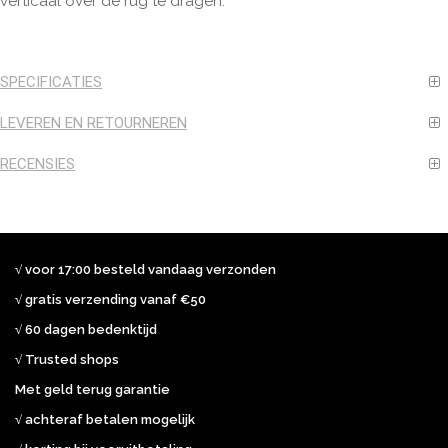
verticaal over de rug te dragen.
SPECIFICATIES
LEVEREN EN RETOURNEREN
RECENSIES
√ voor 17:00 besteld vandaag verzonden
√ gratis verzending vanaf €50
√ 60 dagen bedenktijd
√ Trusted shops
Met geld terug garantie
√ achteraf betalen mogelijk