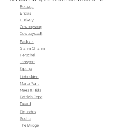
Belluga
Bridas
Burkely
Cowboysbag
Cowboysbelt
Eastpak
Gianni Chiarini
Herschel
Jansport
Kipling
Liebeskind
Marta Ponti
Maes & Hills
Patrizia Pepe
Picard
Piquadro
Socha
The Bridge