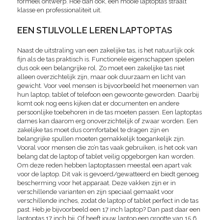
formeel ontwerp. Hoe dan ook, een mooie laptoptas straalt
klasse en professionaliteit uit.
EEN STIJLVOLLE LEREN LAPTOPTAS
Naast de uitstraling van een zakelijke tas, is het natuurlijk ook
fijn als de tas praktisch is. Functionele eigenschappen spelen
dus ook een belangrijke rol. Zo moet een zakelijke tas niet
alleen overzichtelijk zijn, maar ook duurzaam en licht van
gewicht. Voor veel mensen is bijvoorbeeld het meenemen van
hun laptop, tablet of telefoon een gewoonte geworden. Daarbij
komt ook nog eens kijken dat er documenten en andere
persoonlijke toebehoren in de tas moeten passen. Een laptoptas
dames kan daarom erg onoverzichtelijk of zwaar worden. Een
zakelijke tas moet dus comfortabel te dragen zijn en
belangrijke spullen moeten gemakkelijk toegankelijk zijn.
Vooral voor mensen die zo’n tas vaak gebruiken, is het ook van
belang dat de laptop of tablet veilig opgeborgen kan worden.
Om deze reden hebben laptoptassen meestal een apart vak
voor de laptop. Dit vak is gevoerd/gewatteerd en biedt genoeg
bescherming voor het apparaat. Deze vakken zijn er in
verschillende varianten en zijn speciaal gemaakt voor
verschillende inches, zodat de laptop of tablet perfect in de tas
past. Heb je bijvoorbeeld een 17 inch laptop? Dan past daar een
laptoptas 17 inch bij. Of heeft jouw laptop een grootte van 15 6