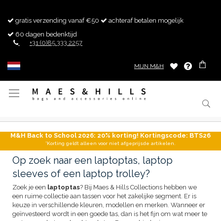
gratis verzending vanaf €50
achteraf betalen mogelijk
60 dagen bedenktijd
+31 (0)85 333 2257
MIJN M&H
Toggle
Nav
M&H Back to School 2026: 20% korting! Kortingscode: BTS26
*Korting geldt alleen voor niet afgeprijsde artikelen.
Op zoek naar een laptoptas, laptop
sleeves of een laptop trolley?
Zoek je een
laptoptas
? Bij Maes & Hills Collections hebben we
een ruime collectie aan tassen voor het zakelijke segment. Er is
keuze in verschillende kleuren, modellen en merken. Wanneer er
geïnvesteerd wordt in een goede tas, dan is het fijn om wat meer te