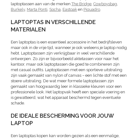
laptoptassen aan van de merken
The Bridge
,
Cowboysbag
,
Burkely
,
Marta Ponti
,
Socha
,
Eastpak
en
Piquadro
.
LAPTOPTAS IN VERSCHILLENDE
MATERIALEN
Een laptoptas is een essentieel accessoire in het bedrijfsleven
maar ook in de vrije tijd, wanneer je ook weleens je laptop nodig
hebt. Laptoptassen zijn verkrijgbaar in veel verschillende
ontwerpen. Zo zijn er bijvoorbeeld aktetassen voor naar het
kantoor, maar ook laptoptassen die goed te combineren zijn
met casual outfits. Laptoptassen met een sportieve uitstraling
zijn vaak gemaakt van nylon of canvas – een lichte stof met een
stoere uitstraling. De wat meer formele laptoptassen zijn
gemaakt van hoogwaardig leer in klassieke kleuren voor een
professionele look. Het laptopvak heeft een speciale voering en
is gewatteerd, wat het apparaat beschermd tegen eventuele
schade.
DE IDEALE BESCHERMING VOOR JOUW
LAPTOP
Een laptoptas kopen kan worden gezien als een eenmalige,