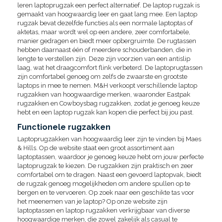
leren laptoprugzak een perfect alternatief. De laptop rugzak is
gemaakt van hoogwaardig leer en gaat lang mee. Een laptop
rugzak bevat dezelfde functies als een normale laptoptas of
aktetas, maar wordt wel op een andere, zeer comfortabele,
manier gedragen en biedt meer opbergruimte. De rugtassen
hebben daarnaast één of meerdere schouderbanden, die in
lengte te verstellen zijn. Deze zijn voorzien van een antislip
laag, wat het draagcomfort flink verbeterd. De laptoprugtassen
zijn comfortabel genoeg om zelfs de zwaarste en grootste
laptops in mee te nemen. M&H verkoopt verschillende laptop
rugzakken van hoogwaardige merken, waaronder Eastpak
rugzakken en Cowboysbag rugzakken, zodat je genoeg keuze
hebt en een laptop rugzak kan kopen die perfect bij jou past.
Functionele rugzakken
Laptoprugzakken van hoogwaardig leer zijn te vinden bij Maes
& Hills. Op de website staat een groot assortiment aan
laptoptassen, waardoor je genoeg keuze hebt om jouw perfecte
laptoprugzak te kiezen. De rugzakken zijn praktisch en zeer
comfortabel om te dragen. Naast een gevoerd laptopvak, biedt
de rugzak genoeg mogelijkheden om andere spullen op te
bergen en te vervoeren. Op zoek naar een geschikte tas voor
het meenemen van je laptop? Op onze website zijn
laptoptassen en laptop rugzakken verkrijgbaar van diverse
hoogwaardige merken, die zowel zakelijk als casual te