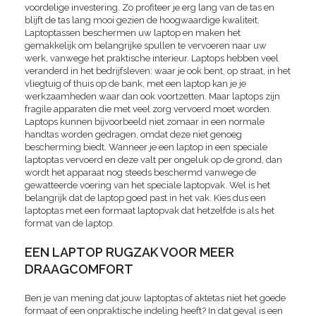
voordelige investering. Zo profiteer je erg lang van de tas en
blijft de tas lang mooi gezien de hoogwaardige kwaliteit.
Laptoptassen beschermen uw laptop en maken het
gemakkelijk om belangrijke spullen te vervoeren naar uw
werk, vanwege het praktische interieur. Laptops hebben veel
veranderd in het bedrijfsleven: waar je ook bent, op straat, in het
vliegtuig of thuis op de bank, met een laptop kan je je
werkzaamheden waar dan ook voortzetten. Maar laptops zijn
fragile apparaten die met veel zorg vervoerd moet worden.
Laptops kunnen bijvoorbeeld niet zomaar in een normale
handtas worden gedragen, omdat deze niet genoeg
bescherming biedt. Wanneer je een laptop in een speciale
laptoptas vervoerd en deze valt per ongeluk op de grond, dan
wordt het apparaat nog steeds beschermd vanwege de
gewatteerde voering van het speciale laptopvak. Wel is het
belangrijk dat de laptop goed past in het vak. Kies dus een
laptoptas met een formaat laptopvak dat hetzelfde is als het
format van de laptop.
EEN LAPTOP RUGZAK VOOR MEER
DRAAGCOMFORT
Ben je van mening dat jouw laptoptas of aktetas niet het goede
formaat of een onpraktische indeling heeft? In dat geval is een