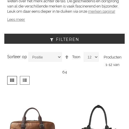
weten over het merk achter de tas. De geschiedenis en oorsprong
van al die verschillende merken is vaak fascinerend en bijzonder.
Leuk om daar eens dieper in te duiken via onze
merken pagina!
Lees meer
FILTEREN
Van
Sorteer op
Toon
Producten
hoog
1
-
12
van
naar
laag
64
sorteren
Tonen
Foto-
Lijst
als
tabel