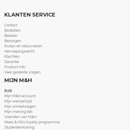
KLANTEN SERVICE
Contact
Bestellen
Betalen
Bezorgen
Ruilen en retourneren
Herroepingsrecht
Klachten
Garantie
Product info
Veel gestelde vragen
MIJN M&H
B2B
Mijn M&H account
Mijn wensenlijst
Mijn winkelwagen
Mijn mening telt
Vrienden van M&H
Maes & Hills loyalty programma
Studentenkorting