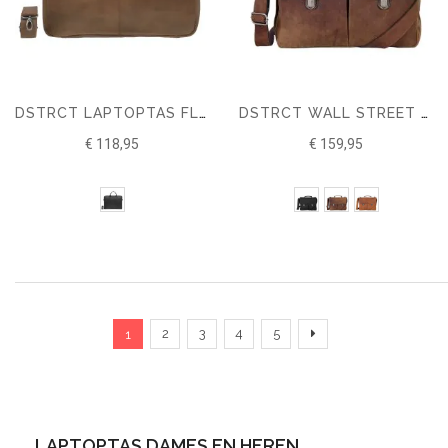
DSTRCT LAPTOPTAS FLETCHER STREET 17"
DSTRCT WALL STREET WORKINGBAG 15,6"
€ 118,95
€ 159,95
Pagina
U lees momenteel pagina
Pagina
Pagina
Pagina
Pagina
Pagina
Verder
2
3
4
5
1
LAPTOPTAS DAMES EN HEREN