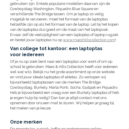
gebruiken zijn. Enkele populaire modellen daarvan zijn de
Cowboysbag Washington, Piquadro Blue Square en
verschillende The Bridge tassen. Om je laptop zo veilig
mogelijk te vervoeren, moet het formaat van de laptoptas
hetzelfde zijn op als het formaat van de laptop. Let bij het kopen
van de laptoptas dus goed om de maat van het laptopvak.
Ervaar zelf de veelzijdigheid van een laptoptas of laptop rugzak
en bestel jouw laptoptas nu op
www.maeshillscollection.com
!
Van college tot kantoor: een laptoptas
voor iedereen
Of je nu op zoek bent naar een laptoptas voor werk of om op
school te gebruiken: Maes & Hills Collection heeft voor iedereen
wel wat wils. Bekijk nu het grote assortiment op onze website
en vind jouw ideale laptoptas of aktetas. Zo verkopen wij
bijvoorbeeld laptoptassen van de merken The Bridge,
Cowboysbag, Burkely, Marta Ponti, Socha, Eastpak en Piquadro.
Heb je bijvoorbeeld een vraag over een Burkely laptoptas of heb
je ergen hulp bij nodig? Dan kan je altijd contact met ons
opnemen door ons een mail te sturen. Wij helpen je graag bij
het maken van je keuze.
Onze merken
De mooiste tas, rugzak, koffer en portemonnee online