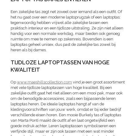
Een zakelijke tas zegt net zoveel over iemand als een outfit. Of
het nu gaat over een moderne laptoprugzak of een laptoptas:
tegenwoordig hebben vrijwel alle zakelijke tassen een
praktisch interieur en een tijdloze uitstraling. Ze zijn niet alleen
handig voor een normale werkdag, maar bieden ook genoeg
ruimte om mee te nemen op zakenreis. Bovendien is een
laptoptas geheel unisex, dus past de zakelijke tas zowel bij
heren als bij dames.
TIJDLOZE LAPTOPTASSEN VAN HOGE
KWALITEIT
Op
www.maeshillscollection.com
vind je een groot assortiment
met vele tijdloze laptoptassen van hoge kwaliteit. Bij een
zakelijke outfit gaat het niet alleen om een mooi pak, maar ook
om de benodigde accessoires, zoals een bijpassende leren
laptoptas heren. De ideale laptoptas hangt af van de
kledingvoorschriften van jouw werk, omdat er bij ieder bedrijf
verschillende eisen horen. Een mooie Burkely tas of laptoptas
van Marta Ponti maakt de outfit af en laat ongetwijfeld een
goede indruk achter. Leren laptoptassen symboliseren een
verfijnde stijl, maar er zijn ook tassen met een wat minder