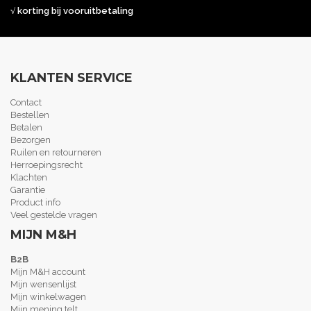
√ korting bij vooruitbetaling
KLANTEN SERVICE
Contact
Bestellen
Betalen
Bezorgen
Ruilen en retourneren
Herroepingsrecht
Klachten
Garantie
Product info
Veel gestelde vragen
MIJN M&H
B2B
Mijn M&H account
Mijn wensenlijst
Mijn winkelwagen
Mijn mening telt