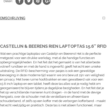
Delen:
OMSCHRIJVING
CASTELIJN & BEERENS RIEN LAPTOPTAS 15.6'' RFID
Wat een prachtige laptoptas van Castelijn en Beerens! Het is de perfecte
metgezel voor een drukke werkdag, met al die handige functies en
opbergmogelijkheden. En het feit dat het gemaakt is van het allerbeste
volnerf rundleer en met de hand is ingeverfd, geeft het echt een unieke
uitstraling. De RFID-bescherming voor pasjes is ook een geweldige
toevoeging in deze moderne tijd waarin we ons bewust zijn van veiligheid
en privacy. Met twee ruime hoofdvakken en een gewatteerd vak voor een
15.6 inch laptop en een tablet, heeft deze tas alles wat je nodig hebt om
georganiseerd te blijven tijdens je dagelijkse bezigheden. En het feit dat je
het op verschillende manieren kunt dragen - in de hand met de stevige
hengsels, over de schouder met de verstelbare en afneembare
schouderband, of zelfs op een koffer met de verborgen kofferband - maakt
het echt veelzijdig en praktisch. Deze tas is niet alleen functioneel, maar