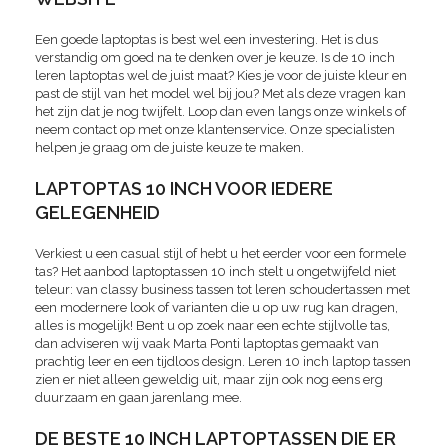
Een goede laptoptas is best wel een investering. Het is dus
verstandig om goed na te denken over je keuze. Is de 10 inch
leren laptoptas wel de juist maat? Kies je voor de juiste kleur en
past de stijl van het model wel bij jou? Met als deze vragen kan
het zijn dat je nog twijfelt. Loop dan even langs onze winkels of
neem contact op met onze klantenservice. Onze specialisten
helpen je graag om de juiste keuze te maken.
LAPTOPTAS 10 INCH VOOR IEDERE
GELEGENHEID
Verkiest u een casual stijl of hebt u het eerder voor een formele
tas? Het aanbod laptoptassen 10 inch stelt u ongetwijfeld niet
teleur: van classy business tassen tot leren schoudertassen met
een modernere look of varianten die u op uw rug kan dragen,
alles is mogelijk! Bent u op zoek naar een echte stijlvolle tas,
dan adviseren wij vaak Marta Ponti laptoptas gemaakt van
prachtig leer en een tijdloos design. Leren 10 inch laptop tassen
zien er niet alleen geweldig uit, maar zijn ook nog eens erg
duurzaam en gaan jarenlang mee.
DE BESTE 10 INCH LAPTOPTASSEN DIE ER