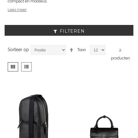
compact en modieus.
Lees meer
FILTEREN
Van
Sorteer op
Toon
2
hoog
producten
naar
laag
Tonen
Foto-
Lijst
sorteren
als
tabel