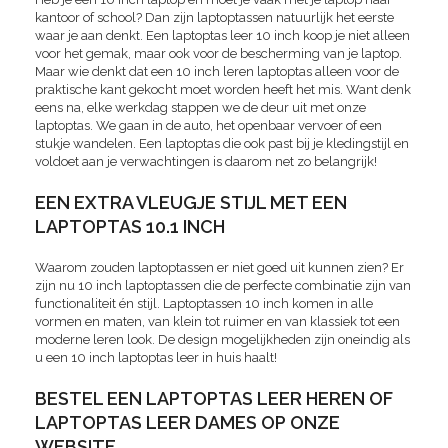
kantoor of school? Dan zijn laptoptassen natuurlijk het eerste
waar je aan denkt. Een laptoptas leer 10 inch koop je niet alleen
voor het gemak, maar ook voor de bescherming van je laptop.
Maar wie denkt dat een 10 inch leren laptoptas alleen voor de
praktische kant gekocht moet worden heeft het mis. Want denk
eens na, elke werkdag stappen we de deur uit met onze
laptoptas. We gaan in de auto, het openbaar vervoer of een
stukje wandelen. Een laptoptas die ook past bij je kledingstijl en
voldoet aan je verwachtingen is daarom net zo belangrijk!
EEN EXTRA VLEUGJE STIJL MET EEN
LAPTOPTAS 10.1 INCH
Waarom zouden laptoptassen er niet goed uit kunnen zien? Er
zijn nu 10 inch laptoptassen die de perfecte combinatie zijn van
functionaliteit én stijl. Laptoptassen 10 inch komen in alle
vormen en maten, van klein tot ruimer en van klassiek tot een
moderne leren look. De design mogelijkheden zijn oneindig als
u een 10 inch laptoptas leer in huis haalt!
BESTEL EEN LAPTOPTAS LEER HEREN OF
LAPTOPTAS LEER DAMES OP ONZE
WEBSITE