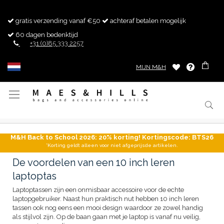
gratis verzending vanaf €50
achteraf betalen mogelijk
60 dagen bedenktijd
+31 (0)85 333 2257
MIJN M&H
Toggle
Nav
M&H Back to School 2026: 20% korting! Kortingscode: BTS26
*Korting geldt alleen voor niet afgeprijsde artikelen.
De voordelen van een 10 inch leren
laptoptas
Laptoptassen zijn een onmisbaar accessoire voor de echte
laptopgebruiker. Naast hun praktisch nut hebben 10 inch leren
tassen ook nog eens een mooi design waardoor ze zowel handig
als stijlvol zijn. Op de baan gaan met je laptop is vanaf nu veilig,