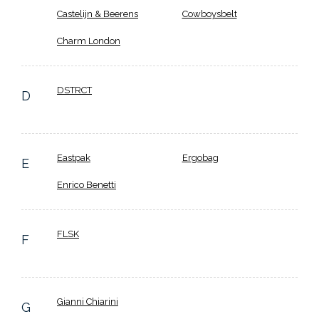
Castelijn & Beerens
Cowboysbelt
Charm London
DSTRCT
D
Eastpak
Ergobag
E
Enrico Benetti
FLSK
F
Gianni Chiarini
G