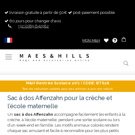
livraison gratuite à partir de 50€
post-paiement possible
60 jours pour changer d'avis
+32 (0)89 842982
MON M&H
Basculer
la
navigation
M&H Rentrée Scolaire 20% ! CODE: BTS26
*Bon de réduction valable pour des articles à prix non réduit.
Sac à dos Affenzahn pour la crèche et
l’école maternelle
Un
sac à dos Affenzahn
accompagne facilement les enfants à la
crèche, à l’école maternelle, pendant une sortie scolaire ou lors
d’un week-end en famille. Les motifs animaux colorés rendent
chaque sac amusant et facile à reconnaître pour les plus petits.