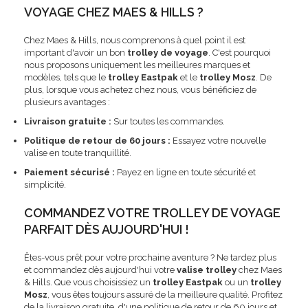
VOYAGE CHEZ MAES & HILLS ?
Chez Maes & Hills, nous comprenons à quel point il est
important d'avoir un bon
trolley de voyage
. C'est pourquoi
nous proposons uniquement les meilleures marques et
modèles, tels que le
trolley Eastpak
et le
trolley Mosz
. De
plus, lorsque vous achetez chez nous, vous bénéficiez de
plusieurs avantages :
Livraison gratuite :
Sur toutes les commandes.
Politique de retour de 60 jours :
Essayez votre nouvelle
valise en toute tranquillité.
Paiement sécurisé :
Payez en ligne en toute sécurité et
simplicité.
COMMANDEZ VOTRE TROLLEY DE VOYAGE
PARFAIT DÈS AUJOURD'HUI !
Êtes-vous prêt pour votre prochaine aventure ? Ne tardez plus
et commandez dès aujourd'hui votre
valise trolley
chez Maes
& Hills. Que vous choisissiez un
trolley Eastpak
ou un
trolley
Mosz
, vous êtes toujours assuré de la meilleure qualité. Profitez
de la livraison gratuite, d'une politique de retour de 60 jours et