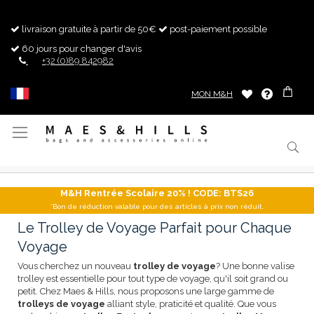
livraison gratuite à partir de 50€
post-paiement possible
60 jours pour changer d'avis
+32 (0)89 842982
MON M&H
Basculer
la
navigation
M&H Rentrée Scolaire 20% ! CODE: BTS26
*Bon de réduction valable pour des articles à prix non réduit.
Le Trolley de Voyage Parfait pour Chaque
Voyage
Vous cherchez un nouveau
trolley de voyage
? Une bonne valise
trolley est essentielle pour tout type de voyage, qu'il soit grand ou
petit. Chez Maes & Hills, nous proposons une large gamme de
trolleys de voyage
alliant style, praticité et qualité. Que vous