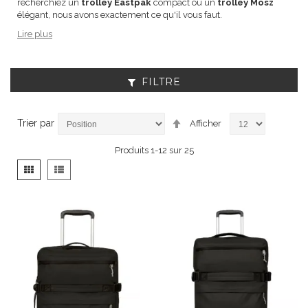
recherchiez un
trolley Eastpak
compact ou un
trolley Mosz
élégant, nous avons exactement ce qu'il vous faut.
Lire plus
FILTRE
Par
Trier par
Afficher
ordre
décroissant
Produits
1
-
12
sur
25
Afficher
Grille
Liste
en