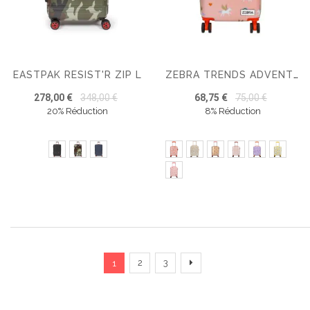
EASTPAK RESIST'R ZIP L
ZEBRA TRENDS ADVENTURE VALISE ENFANT FILLE
278,00 €
348,00 €
68,75 €
75,00 €
20% Réduction
8% Réduction
Page
Vous lisez actuellement la page
Page
Page
Page
Suivant
2
3
1