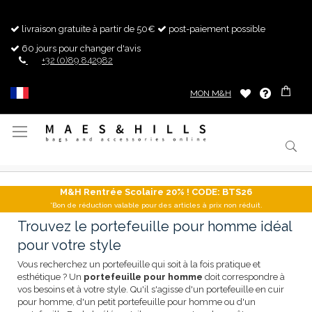
livraison gratuite à partir de 50€
post-paiement possible
60 jours pour changer d'avis
+32 (0)89 842982
MON M&H
Basculer
la
navigation
M&H Rentrée Scolaire 20% ! CODE: BTS26
*Bon de réduction valable pour des articles à prix non réduit.
Trouvez le portefeuille pour homme idéal
pour votre style
Vous recherchez un portefeuille qui soit à la fois pratique et
esthétique ? Un
portefeuille pour homme
doit correspondre à
vos besoins et à votre style. Qu'il s'agisse d'un portefeuille en cuir
pour homme, d'un petit portefeuille pour homme ou d'un