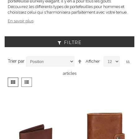
portefeuille Burkely élégant, il y en a pour tous les goûts.
Découvrez les différents types de portefeuilles pour hommes et
choisissez celui qui s'harmonisera parfaitement avec votre tenue.
En savoir plus
FILTRE
Par
Trier par
Afficher
11
ordre
décroissant
articles
Afficher
Grille
Liste
en