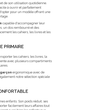
et de son utilisation quotidienne.
facile à ouvrir et parfaitement
 d'opter pour un modèle offrant une
rtage.
on
capable d'accompagner leur
les, un dos rembourré et des
ement les cahiers, les livres et les
E PRIMAIRE
sporter les cahiers, les livres, la
lligente avec plusieurs compartiments
aires.
 garçon
ergonomique avec de
 également notre sélection spéciale
CONFORTABLE
es enfants. Son poids réduit, ses
rter facilement leurs affaires tout