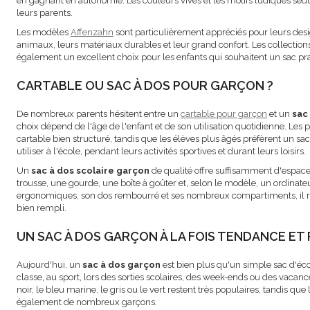
en gagnant en autonomie. Les couleurs vives et les motifs ludiques sédu
leurs parents.
Les modèles
Affenzahn
sont particulièrement appréciés pour leurs desi
animaux, leurs matériaux durables et leur grand confort. Les collection
également un excellent choix pour les enfants qui souhaitent un sac pra
CARTABLE OU SAC À DOS POUR GARÇON ?
De nombreux parents hésitent entre un
cartable pour garçon
et un
sac
choix dépend de l'âge de l'enfant et de son utilisation quotidienne. Les
cartable bien structuré, tandis que les élèves plus âgés préfèrent un sa
utiliser à l'école, pendant leurs activités sportives et durant leurs loisirs.
Un
sac à dos scolaire garçon
de qualité offre suffisamment d'espace p
trousse, une gourde, une boîte à goûter et, selon le modèle, un ordinateu
ergonomiques, son dos rembourré et ses nombreux compartiments, il re
bien rempli.
UN SAC À DOS GARÇON À LA FOIS TENDANCE ET
Aujourd'hui, un
sac à dos garçon
est bien plus qu'un simple sac d'éco
classe, au sport, lors des sorties scolaires, des week-ends ou des vacan
noir, le bleu marine, le gris ou le vert restent très populaires, tandis q
également de nombreux garçons.