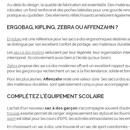
Au-delà du design, la qualité de fabrication est essentielle. Des matéri
robustes, un fond renforcé et des poches latérales pour une gourde ren
pratique au quotidien. Des éléments réfléchissants améliorent également la
ERGOBAG, KIPLING, ZEBRA OU AFFENZAHN ?
Ergobag
est une référence pour les sacs à dos ergonomiques destinés 
se distingue par son excellent confort de portage, ses matériaux dura
Les
sacs à dos Kipling
séduisent par leur légèreté, leur organisation inté
intemporel. Ils conviennent aussi bien à l'école qu'aux loisirs.
Zebra
propose des sacs à dos modernes offrant un excellent rapport qua
pour les garçons qui recherchent un sac à la fois tendance, solide et fon
Pour les plus jeunes,
Affenzahn
reste une valeur sûre. Ses sacs à dos a
des matériaux durables, sont spécialement conçus pour accompagner le
COMPLÉTEZ L'ÉQUIPEMENT SCOLAIRE
L'achat d'un nouveau
sac à dos garçon
s'accompagne souvent d'autre
trousse
assortie permet de ranger soigneusement les stylos et les fourni
sport
est idéal pour les cours d'EPS, les activités extrascolaires ou les e
En choisissant un sac à dos, une trousse et un sac de sport coordonné