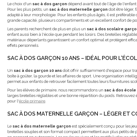
Le choix d'un
sac à dos garçon
dépend avant tout de l'âge de l'enfant 
Pour les plus petits, un
sac à dos maternelle garçon
doit être léger, 
adapté à leur morphologie. Pour les enfants plus âgés, il est préférable
grande capacité, plusieurs compartiments et un excellent confort de po
Les parents recherchent de plus en plus un
sac à dos scolaire garç
enfant aussi bien à l'école que pendant les loisirs. Des bretelles réglab
matériaux déperlants garantissent un confort optimal et protègent efficac
effets personnels.
SAC À DOS GARÇON 10 ANS – IDÉAL POUR L'ÉCOL
Un
sac à dos garçon 10 ans
doit offrir suffisamment d'espace pour tran
boîte à goûter, la gourde et les affaires de sport. Une organisation inte
permet aux enfants de retrouver facilement toutes leurs fournitures scol
Pour les élèves de primaire, nous recommandons un
sac à dos école
larges bretelles réglables et une bonne répartition du poids. Retrouvez
pour l'
école primaire
.
SAC À DOS MATERNELLE GARÇON – LÉGER ET 
Le
sac à dos maternelle garçon
est spécialement conçu pour les jeun
bretelles souples et son format compact permettent aux plus petits de po