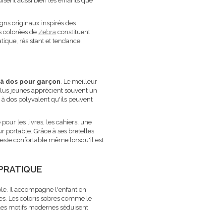
isent aussi bien les enfants que
gns originaux inspirés des
s colorées de
Zebra
constituent
tique, résistant et tendance.
 à dos pour garçon
. Le meilleur
 plus jeunes apprécient souvent un
c à dos polyvalent qu'ils peuvent
our les livres, les cahiers, une
r portable. Grâce à ses bretelles
ste confortable même lorsqu'il est
 PRATIQUE
le. Il accompagne l'enfant en
ces. Les coloris sobres comme le
ue les motifs modernes séduisent