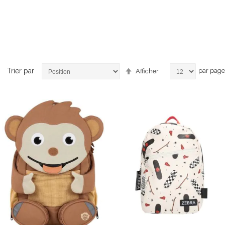
Par
Trier par
par page
Afficher
ordre
décroissant