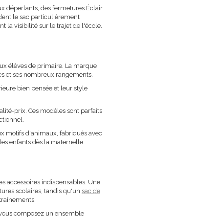
aux déperlants, des fermetures Éclair
dent le sac particulièrement
 visibilité sur le trajet de l'école.
aux élèves de primaire. La marque
bles et ses nombreux rangements.
rieure bien pensée et leur style
lité-prix. Ces modèles sont parfaits
ctionnel.
ux motifs d'animaux, fabriqués avec
s enfants dès la maternelle.
s accessoires indispensables. Une
tures scolaires, tandis qu'un
sac de
ntraînements.
s, vous composez un ensemble