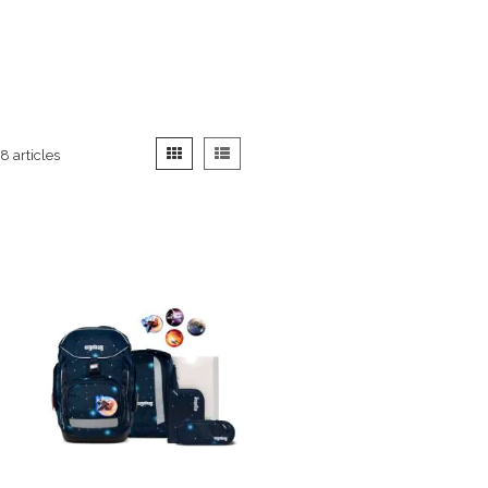
Afficher
Grille
Liste
8
articles
en