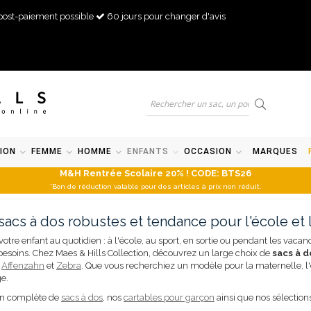
post-paiement possible
60 jours pour changer d'avis
ION
FEMME
HOMME
ENFANTS
OCCASION
MARQUES
M&H Rentrée Scolaire 20% ! CODE: BTS26
*Bon de réduction valable pour des articles à prix non réduit.
acs à dos robustes et tendance pour l'école et l
e enfant au quotidien : à l'école, au sport, en sortie ou pendant les vacances
s besoins. Chez Maes & Hills Collection, découvrez un large choix de
sacs à 
,
Affenzahn
et
Zebra
. Que vous recherchiez un modèle pour la maternelle, l'
ge.
on complète de
sacs à dos
, nos
cartables pour garçon
ainsi que nos sélections