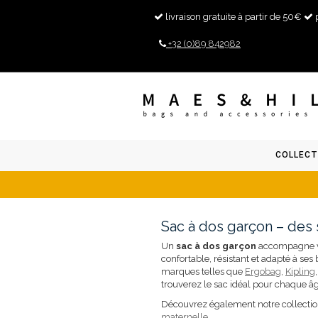
livraison gratuite à partir de 50€
+32 (0)89 842982
COLLECT
Sac à dos garçon – des s
Un
sac à dos garçon
accompagne votr
confortable, résistant et adapté à se
marques telles que
Ergobag
,
Kipling
trouverez le sac idéal pour chaque â
Découvrez également notre collecti
maternelle
.