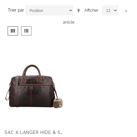
Par
Trier par
Afficher
1
ordre
décroissant
article
Afficher
Grille
Liste
en
SAC À LANGER HIDE & STITCHES NEXT NAVAJO