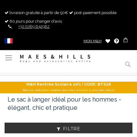
livraison gratuite à partir de 50€
post-paiement possible
60 jours pour changer d'avis
+32 (0)89 842982
MON M&H
Basculer
la
navigation
M&H Rentrée Scolaire 20% ! CODE: BTS26
*Bon de réduction valable pour des articles à prix non réduit.
Le sac à langer idéal pour les hommes -
élégant, chic et pratique
FILTRE