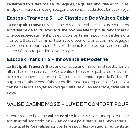
seulement robustes, mais aussi légères, ce qui les rend idéales pour les 
Eastpak arborent un design élégant, les rendant adaptées tant aux voya
Eastpak Tranverz S – Le Classique Des Valises Cabi
La
Eastpak Tranverz S
est l'une des valises cabine les plus populaire
est dotée de deux roulettes et d'une poignée télescopique, rendant le
Elle possède également plusieurs compartiments pour vous aider à organ
Tranverz S est suffisamment compacte pour être prise comme bagage ca
place pour un court séjour. Elle est disponible en plusieurs couleurs et 
un modèle correspondant à votre style.
Eastpak Transit'r S – Innovante et Moderne
La
Eastpak Transit'r S
est une valise cabine moderne et solide, parfai
allier style et fonctionnalité. Cette valise dispose de quatre roulettes, l
de se manœuvrer facilement. Grâce à son extérieur rigide, la Eastpak Tra
supplémentaire à vos affaires. Ses dimensions compactes en font un 
cabine. Que vous soyez en voyage d'affaires ou en escapade, cette vali
style.
VALISE CABINE MOSZ – LUXE ET CONFORT POU
Si vous recherchez une
valise cabine
luxueuse avec une apparence m
est un excellent choix. MOSZ est connue pour ses valises innovantes a
haute qualité. Ces valises sont parfaites pour les voyageurs fréquents qu