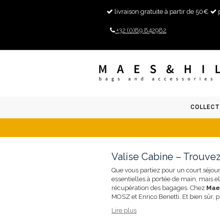
livraison gratuite à partir de 50€
+32 (0)89 842982
COLLECT
Valise Cabine – Trouvez
Que vous partiez pour un court séjo
essentielles à portée de main, mais el
récupération des bagages. Chez
Maes
MOSZ et Enrico Benetti. Et bien sûr, pr
Lire plus