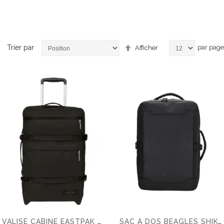
Par
Trier par
par page
Afficher
ordre
décroissant
cles
icles
VALISE CABINE EASTPAK TRANSIT'R PLUS S
SAC À DOS BEAGLES SHIKOKU 15,6 POUCES UNDERSEAT BAG