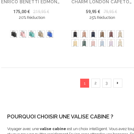
ENRICO BENETTI EDMONTON SET DE 3 VALISES
CHARM LONDON CAPETOWN VALISE CABINE 20 INCH
175,00 €
219,95 €
59,95 €
79,95 €
20% Réduction
25% Réduction
Page
Vous lisez actuellement 
Page
Page
Page
Suivant
2
3
1
POURQUOI CHOISIR UNE VALISE CABINE ?
Voyager avec une
valise cabine
est un choix intelligent. Vous avez tou