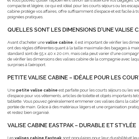
et vous pouvez quitter rapidement l’avion sans attendre vos bagages. D
compacte et légère, ce qui est idéal pour les courts séjours ou les escap
cabine protège vos affaires, offre suffisamment d’espace et est facile à t
poignées pratiques.
QUELLES SONT LES DIMENSIONS D’UNE VALISE C
Avant d'acheter une
valise cabine
, il est important de vérifier les d
ont des règles différentes quant à la taille maximale des bagages à mai
standard sont de 55 x 40 x 20 cm, mais cela peut varier d'une compagni
de vérifier les dimensions des valises cabine de la compagnie avec laque
surprises à l’aéroport.
PETITE VALISE CABINE – IDÉALE POUR LES COU
Une
petite valise cabine
est parfaite pour les courts séjours ou les w
d’espace pour vos vêtements, articles de toilette et objets importants te
tablette. Vous pouvez généralement emmener ces valises dans la cabine, 
portée de main. Grâce à des matériaux légers et une organisation prat
et restez bien organisé.
VALISE CABINE EASTPAK – DURABLE ET STYLÉE
Les
valises cabine Eastpak
sont populaires pour leur durabilité et le