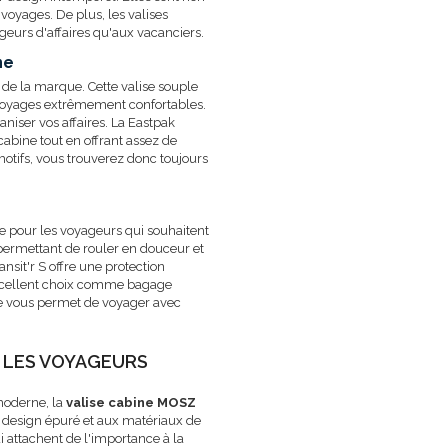
voyages. De plus, les valises
geurs d'affaires qu'aux vacanciers.
ne
s de la marque. Cette valise souple
s voyages extrêmement confortables.
iser vos affaires. La Eastpak
bine tout en offrant assez de
motifs, vous trouverez donc toujours
te pour les voyageurs qui souhaitent
ui permettant de rouler en douceur et
nsit'r S offre une protection
excellent choix comme bagage
se vous permet de voyager avec
R LES VOYAGEURS
oderne, la
valise cabine MOSZ
u design épuré et aux matériaux de
i attachent de l'importance à la