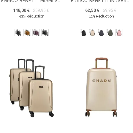
ENRICO BENETTI MIAMI SET DE 3 VALISES
ENRICO BENETTI INNSBRUCK BACKPACK TROLLEY CABIN LUGGAGE - LAPTOP 17 INCH
148,00 €
259,95 €
62,50 €
69,95 €
43% Réduction
11% Réduction