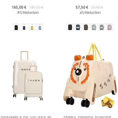
165,00 €
180,00 €
57,50 €
59,95 €
8% Réduction
4% Réduction
ENSEMBLE DE VALISES RIGIDES CHARM LONDON CAPETOWN – TAILLE MOYENNE – BAGAGE CABINE
ZEBRA TRENDS RANGER VALISE ENFANT