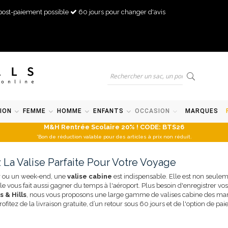
post-paiement possible
60 jours pour changer d'avis
ION
FEMME
HOMME
ENFANTS
OCCASION
MARQUES
M&H Rentrée Scolaire 20% ! CODE: BTS26
*Bon de réduction valable pour des articles à prix non réduit.
 La Valise Parfaite Pour Votre Voyage
ur ou un week-end, une
valise cabine
est indispensable. Elle est non seulem
le vous fait aussi gagner du temps à l'aéroport. Plus besoin d'enregistrer vo
 & Hills
, nous vous proposons une large gamme de valises cabine des mar
ofitez de la livraison gratuite, d’un retour sous 60 jours et de l'option de pai