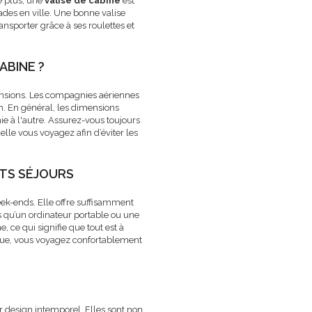
e plus, une
valise de cabine
est
ades en ville. Une bonne valise
ransporter grâce à ses roulettes et
ABINE ?
imensions. Les compagnies aériennes
n. En général, les dimensions
e à l'autre. Assurez-vous toujours
lle vous voyagez afin d’éviter les
RTS SÉJOURS
eek-ends. Elle offre suffisamment
ls qu’un ordinateur portable ou une
ce qui signifie que tout est à
ique, vous voyagez confortablement
ur design intemporel. Elles sont non