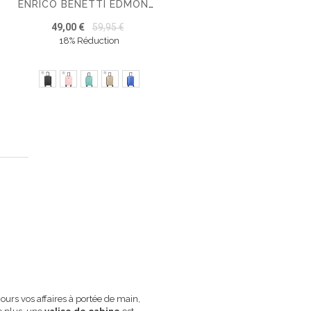
ENRICO BENETTI EDMONTON CABIN LUGGAGE 55 CM
49,00 €
59,95 €
18% Réduction
la page
jours vos affaires à portée de main,