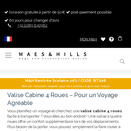
livraison gratuite à partir de 50€
post-paiement possible
60 jours pour changer d'avis
+32 (0)89 842982
MON M&H
Basculer
la
navigation
M&H Rentrée Scolaire 20% ! CODE: BTS26
*Bon de réduction valable pour des articles à prix non réduit.
Valise Cabine 4 Roues – Pour un Voyage
Agréable
Vous planifiez un voyage et cherchez une
valise cabine 4 roues
facile à transporter ? Vous êtes au bon endroit ! Une valise à quatre
roues offre un confort supplémentaire lors de vos déplacements.
Plus besoin de la porter, vous pouvez simplement la faire rouler à