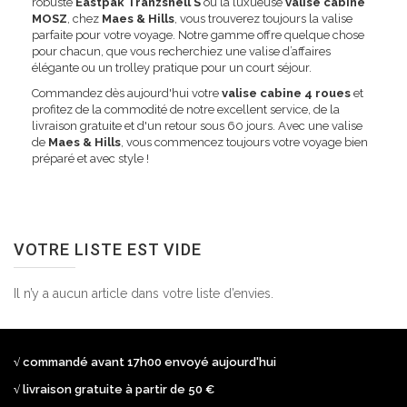
robuste
Eastpak Tranzshell S
ou la luxueuse
valise cabine
MOSZ
, chez
Maes & Hills
, vous trouverez toujours la valise
parfaite pour votre voyage. Notre gamme offre quelque chose
pour chacun, que vous recherchiez une valise d’affaires
élégante ou un trolley pratique pour un court séjour.
Commandez dès aujourd'hui votre
valise cabine 4 roues
et
profitez de la commodité de notre excellent service, de la
livraison gratuite et d'un retour sous 60 jours. Avec une valise
de
Maes & Hills
, vous commencez toujours votre voyage bien
préparé et avec style !
VOTRE LISTE EST VIDE
Il n’y a aucun article dans votre liste d’envies.
√ commandé avant 17h00 envoyé aujourd'hui
√ livraison gratuite à partir de 50 €