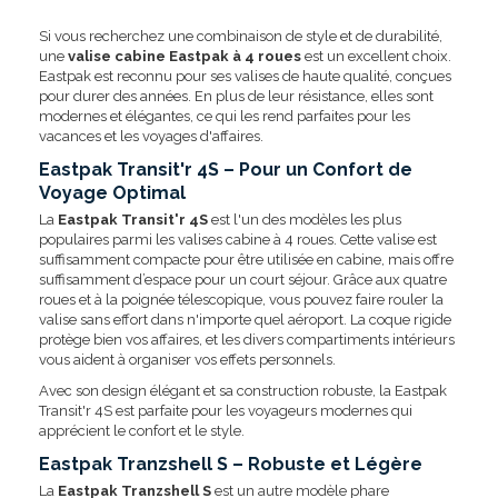
Si vous recherchez une combinaison de style et de durabilité,
une
valise cabine Eastpak à 4 roues
est un excellent choix.
Eastpak est reconnu pour ses valises de haute qualité, conçues
pour durer des années. En plus de leur résistance, elles sont
modernes et élégantes, ce qui les rend parfaites pour les
vacances et les voyages d'affaires.
Eastpak Transit'r 4S – Pour un Confort de
Voyage Optimal
La
Eastpak Transit'r 4S
est l'un des modèles les plus
populaires parmi les valises cabine à 4 roues. Cette valise est
suffisamment compacte pour être utilisée en cabine, mais offre
suffisamment d’espace pour un court séjour. Grâce aux quatre
roues et à la poignée télescopique, vous pouvez faire rouler la
valise sans effort dans n'importe quel aéroport. La coque rigide
protège bien vos affaires, et les divers compartiments intérieurs
vous aident à organiser vos effets personnels.
Avec son design élégant et sa construction robuste, la Eastpak
Transit'r 4S est parfaite pour les voyageurs modernes qui
apprécient le confort et le style.
Eastpak Tranzshell S – Robuste et Légère
La
Eastpak Tranzshell S
est un autre modèle phare