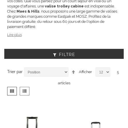
vos côtés. Que vous partiez pour un court séjour en ville ou un
voyage d'affaires, une
valise trolley cabine
est indispensable.
Chez
Maes & Hills
, nous proposons une large gamme de valises
de grandes marques comme Eastpak et MOSZ. Profitez de la
livraison gratuite, du retour sous 60 jours et de l'option de
paiement différé.
Lire plus
FILTRE
Par
Trier par
Afficher
5
ordre
décroissant
articles
Afficher
Grille
Liste
en