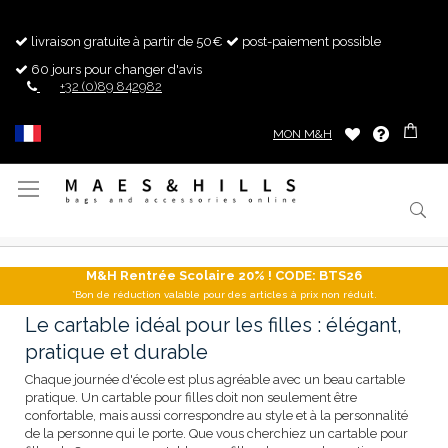
livraison gratuite à partir de 50€
post-paiement possible
60 jours pour changer d'avis
+32 (0)89 842982
MON M&H
Basculer
la
navigation
M&H Rentrée Scolaire 20% ! CODE: BTS26
*Bon de réduction valable pour des articles à prix non réduit.
Le cartable idéal pour les filles : élégant,
pratique et durable
Chaque journée d'école est plus agréable avec un beau cartable
pratique. Un cartable pour filles doit non seulement être
confortable, mais aussi correspondre au style et à la personnalité
de la personne qui le porte. Que vous cherchiez un cartable pour