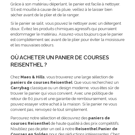
Grâce à son matériau déperlant, le panier est facile à nettoyer.
S’il est mouillé à cause de la pluie, veillez à le laisser bien
sécher avant de le plier et de le ranger.
Si le panier se salit, vous pouvez le nettoyer avec un détergent
doux. Évitez les produits chimiques agressifs qui pourraient
endommager le matériau. Assurez-vous toujours que le panier
est complètement sec avant de le plier pour éviter la moisissure
et les mauvaises odeurs.
OÙ ACHETER UN PANIER DE COURSES
REISENTHEL ?
Chez
Maes & Hills
, vous trouverez une large sélection de
paniers de courses Reisenthel
. Que vous recherchiez un
Carrybag
classique ou un design moderne, vous êtes sûr de
trouver le panier qui vous convient. Avec une politique de
retour de 60 jours et une garantie de remboursement, vous
pouvez essayer votre achat à la maison. Si le panier ne vous
convient pas, renvoyez-le tout simplement.
Parcourez notre sélection et découvrez des
paniers de
courses Reisenthel
de haute qualité à des prix compétitifs.
N’oubliez pas de jeter un œil à notre
Reisenthel Panier de
Courses en Soldes
pour des réductions intéressantes. Chez