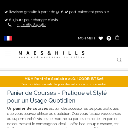
livraison gratuite à partir de 50€
post-paiement possible
60 jours pour changer d'avis
+32 (0)89 842982
MON M&H
Basculer
la
navigation
M&H Rentrée Scolaire 20% ! CODE: BTS26
*Bon de réduction valable pour des articles à prix non réduit.
Panier de Courses – Pratique et Stylé
pour un Usage Quotidien
Un
panier de courses
est l’un des accessoires les plus pratiques
que vous pouvez utiliser au quotidien. Que vous fassiez vos courses
au supermarché, visitiez le marché ou partiez en sortie, un panier
de courses est le compagnon idéal. Il offre beaucoup d’espace, est