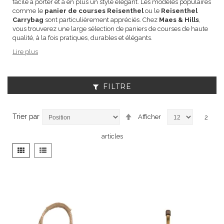
facile à porter et a en plus un style élégant. Les modèles populaires
comme le
panier de courses Reisenthel
ou le
Reisenthel
Carrybag
sont particulièrement appréciés. Chez
Maes & Hills
,
vous trouverez une large sélection de paniers de courses de haute
qualité, à la fois pratiques, durables et élégants.
Lire plus
FILTRE
Par
Trier par
Afficher
2
ordre
décroissant
articles
Afficher
Grille
Liste
en