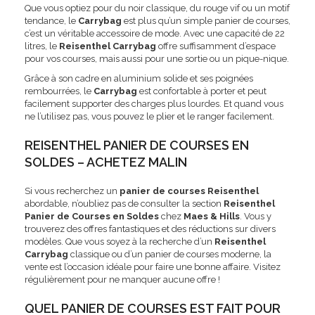
Que vous optiez pour du noir classique, du rouge vif ou un motif
tendance, le
Carrybag
est plus qu’un simple panier de courses,
c’est un véritable accessoire de mode. Avec une capacité de 22
litres, le
Reisenthel Carrybag
offre suffisamment d’espace
pour vos courses, mais aussi pour une sortie ou un pique-nique.
Grâce à son cadre en aluminium solide et ses poignées
rembourrées, le
Carrybag
est confortable à porter et peut
facilement supporter des charges plus lourdes. Et quand vous
ne l’utilisez pas, vous pouvez le plier et le ranger facilement.
REISENTHEL PANIER DE COURSES EN
SOLDES – ACHETEZ MALIN
Si vous recherchez un
panier de courses Reisenthel
abordable, n’oubliez pas de consulter la section
Reisenthel
Panier de Courses en Soldes
chez
Maes & Hills
. Vous y
trouverez des offres fantastiques et des réductions sur divers
modèles. Que vous soyez à la recherche d’un
Reisenthel
Carrybag
classique ou d’un panier de courses moderne, la
vente est l’occasion idéale pour faire une bonne affaire. Visitez
régulièrement pour ne manquer aucune offre !
QUEL PANIER DE COURSES EST FAIT POUR