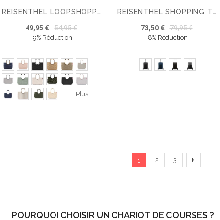
REISENTHEL LOOPSHOPPER L
REISENTHEL SHOPPING TROLLEY
49,95 €
54,95 €
73,50 €
79,95 €
9% Réduction
8% Réduction
Plus
Page
Vous lisez actuellement 
Page
Page
Page
Suivant
2
3
1
POURQUOI CHOISIR UN CHARIOT DE COURSES ?