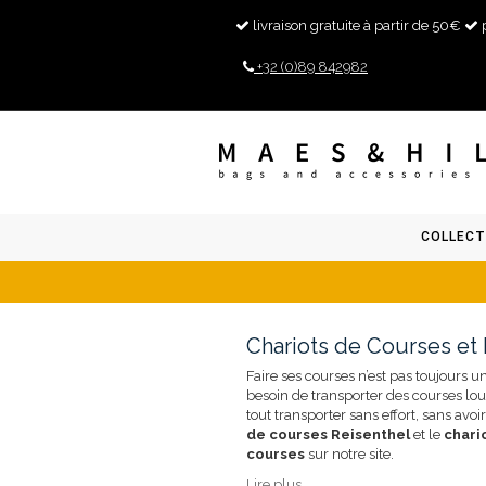
livraison gratuite à partir de 50€
+32 (0)89 842982
COLLECT
Chariots de Courses et
Faire ses courses n’est pas toujours u
besoin de transporter des courses l
tout transporter sans effort, sans av
de courses Reisenthel
et le
chari
courses
sur notre site.
Lire plus