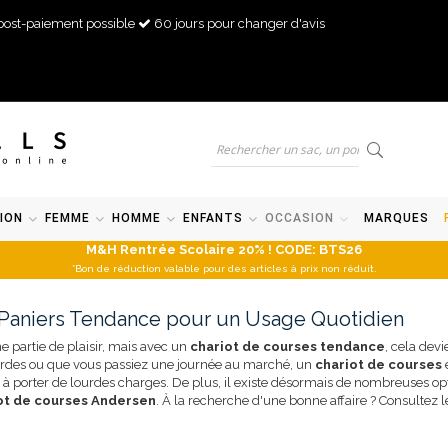
post-paiement possible
60 jours pour changer d'avis
ION
FEMME
HOMME
ENFANTS
OCCASION
MARQUES
M&H Rentrée Scolaire 20% ! CODE: BTS26
*Bon de réduction valable pour des articles à prix non réduit.
 Paniers Tendance pour un Usage Quotidien
ne partie de plaisir, mais avec un
chariot de courses tendance
, cela devi
ourdes ou que vous passiez une journée au marché, un
chariot de courses
e
oir à porter de lourdes charges. De plus, il existe désormais de nombreuses 
ot de courses Andersen
. À la recherche d'une bonne affaire ? Consultez 