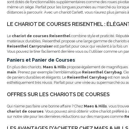
sont dotés de fonctionnalités supplémentaires comme des roues pivotan
même un siège. Parfait pour les longues journées au marché ou lorsqu
distances à parcourir. Avec un chariot Carlett, vous n’aurez plus jamais 
LE CHARIOT DE COURSES REISENTHEL : ÉLÉGAN
Le
chariot de courses Reisenthel
combine style et praticité. Réputé
matériaux durables, Reisenthel propose une large gamme de chariots et
Reisenthel Carrycruiser
est parfait pour ceux qui veulent à la fois un
Vous pouvez le tirer facilement derrière vous ou l'utiliser comme un pa
Paniers et Panier de Courses
En plus des chariots,
Maes & Hills
propose également de magnifiques
main
. Prenez par exemple l'emblématique
Reisenthel Carrybag
. C’
de paniers durables et élégants. Le
Reisenthel Carrybag
est non seul
esthétiquement très réussi. Parfait pour une virée au supermarché ou 
OFFRES SUR LES CHARIOTS DE COURSES
Qui n’aime pas faire une bonne affaire ? Chez
Maes & Hills
, vous trouv
chariot de courses
. Vous pouvez ainsi obtenir votre chariot préféré 
sur notre site pour les dernières réductions sur des marques comme
Re
LES AVANTAGES D'ACHETER CHEZ MAES & HILLS