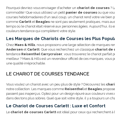
Pourquoi devriez-vous envisager d'acheter un
chariot de courses
? L
commodité ! Que vous utilisiez un petit
panier de courses
ou que vous
courses hebdomadaires d'un seul coup, un chariot rend votre vie bien p
comme
Carlett
et
Beagles
ne sont pas seulement pratiques, mais auss
temps où le chariot était réservé aux personnes âgées. Aujourd'hui, ils e
couleurs tendance qui complètent votre style.
Les Marques de Chariots de Courses les Plus Popul
Chez
Maes & Hills
, nous proposons une large sélection de marque
Andersen
et
Carlett
. Que vous recherchiez un classique
chariot de
tendance
Reisenthel Carrycruiser
, vous trouverez le chariot parfait
meilleur ? Maes & Hills est un revendeur officiel de ces marques, vous
une qualité irréprochable.
LE CHARIOT DE COURSES TENDANCE
Vous voulez un chariot avec un peu plus de style ? Découvrez les
char
notre collection. Les marques comme
Reisenthel
et
Beagles
proposen
passent pas inaperçus. Optez pour un design épuré aux couleurs vives 
dans des tons plus sobres. Quel que soit votre style, il y a toujours un c
Le Chariot de Courses Carlett : Luxe et Confort
Le
chariot de courses Carlett
est idéal pour ceux qui recherchent à la