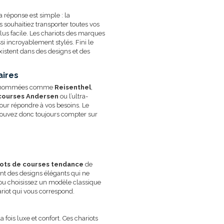
a réponse est simple : la
 souhaitiez transporter toutes vos
lus facile. Les chariots des marques
i incroyablement stylés. Fini le
xistent dans des designs et des
aires
s renommées comme
Reisenthel
,
 courses Andersen
ou l’ultra-
 pour répondre à vos besoins. Le
 pouvez donc toujours compter sur
iots de courses tendance
de
t des designs élégants qui ne
ou choisissez un modèle classique
hariot qui vous correspond.
 fois luxe et confort. Ces chariots