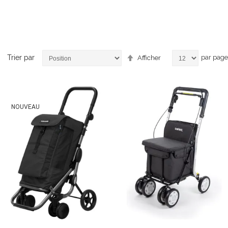
Par
Trier par
par page
Afficher
ordre
décroissant
icles
NOUVEAU
icle
icles