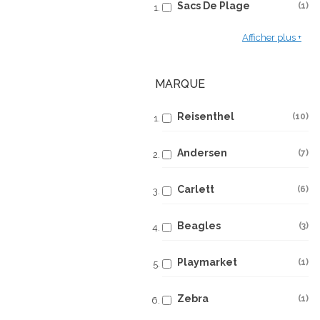
Sacs De Plage
1
Afficher plus
MARQUE
Reisenthel
10
Andersen
7
Carlett
6
Beagles
3
Playmarket
1
Zebra
1