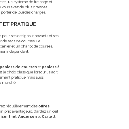
tes, un système de freinage et
e vous avez de plus grandes
à porter de lourdes charges.
T ET PRATIQUE
e pour ses designs innovants et ses
 de sacs de courses. Le
 panier et un chariot de courses.
nier indépendant.
paniers de courses
et
paniers à
est le choix classique lorsqu'il s'agit
ement pratique mais aussi
au marché.
erez régulièrement des
offres
à un prix avantageux. Gardez un œil
isenthel
,
Andersen
et
Carlett
.