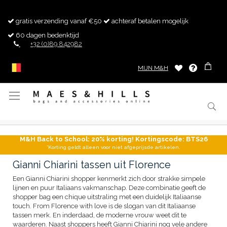
gratis verzending vanaf €50
achteraf betalen mogelijk
60 dagen bedenktijd
+32 (0)89 842982
MIJN M&H
Toggle
Nav
M&H Back to School: 20% korting! Kortingscode: BTS26
*Korting geldt alleen voor niet afgeprijsde artikelen.
Gianni Chiarini tassen uit Florence
Een Gianni Chiarini shopper kenmerkt zich door strakke simpele
lijnen en puur Italiaans vakmanschap. Deze combinatie geeft de
shopper bag een chique uitstraling met een duidelijk Italiaanse
touch. From Florence with love is de slogan van dit Italiaanse
tassen merk. En inderdaad, de moderne vrouw weet dit te
waarderen. Naast shoppers heeft Gianni Chiarini nog vele andere