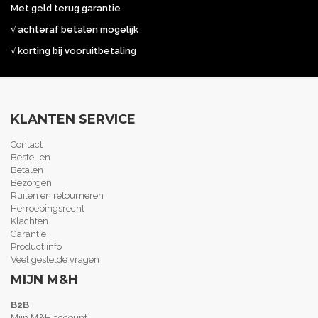
Met geld terug garantie
√ achteraf betalen mogelijk
√ korting bij vooruitbetaling
KLANTEN SERVICE
Contact
Bestellen
Betalen
Bezorgen
Ruilen en retourneren
Herroepingsrecht
Klachten
Garantie
Product info
Veel gestelde vragen
MIJN M&H
B2B
Mijn M&H account